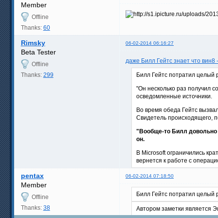
Member
Offline
Thanks:
60
Rimsky
06-02-2014 06:16:27
Beta Tester
даже Билл Гейтс знает что вин8 
Offline
Thanks:
299
Билл Гейтс потратил целый р
"Он несколько раз получил с
осведомленные источники.
Во время обеда Гейтс вызвал
Свидетель происходящего, п
"Вообще-то Билл довольно 
он.
В Microsoft ограничились кр
вернется к работе с операц
pentax
06-02-2014 07:18:50
Member
Билл Гейтс потратил целый р
Offline
Thanks:
38
Автором заметки является Эн