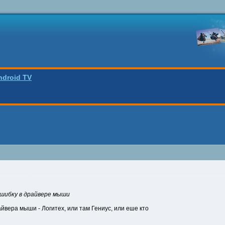
ndroid TV
шибку в драйвере мыши
айвера мыши - Логитех, или там Гениус, или еше кто