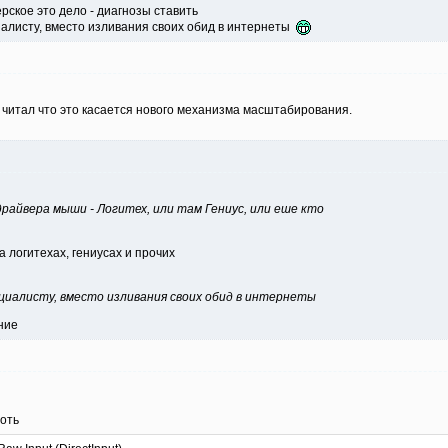
ерское это дело - диагнозы ставить
иалисту, вместо изливания своих обид в интернеты
 читал что это касается нового механизма масштабирования.
драйвера мыши - Логитех, или там Гениус, или еше кто
 логитехах, гениусах и прочих
циалисту, вместо изливания своих обид в интернеты
ние
роть