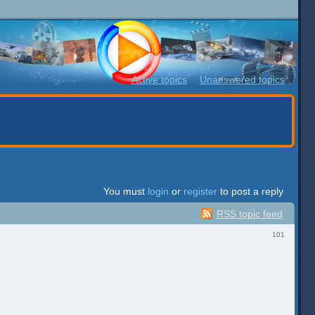
Active topics
Unanswered topics
You must
login
or
register
to post a reply
RSS topic feed
101