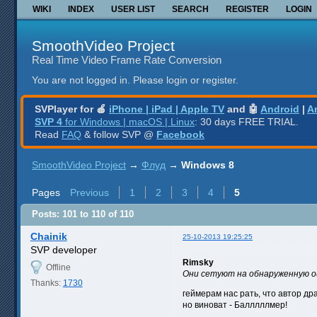
WIKI
INDEX
USER LIST
SEARCH
REGISTER
LOGIN
SmoothVideo Project
Real Time Video Frame Rate Conversion
You are not logged in.
Please login or register.
SVPlayer for 🍎
iPhone | iPad | Apple TV
and 🤖
Android
|
A
SVP 4
for Windows | macOS | Linux
: 30 days FREE TRIAL.
Read
FAQ
& follow SVP @
Facebook
SmoothVideo Project
→
Флуд
→
Windows 8
Pages
Previous
1
2
3
4
5
Posts: 101 to 110 of 110
Chainik
25-10-2013 19:25:25
SVP developer
Rimsky
Offline
Они сетуют на обнаруженную о
Thanks:
1730
геймерам нас рать, что автор др
но виноват - Балллллмер!