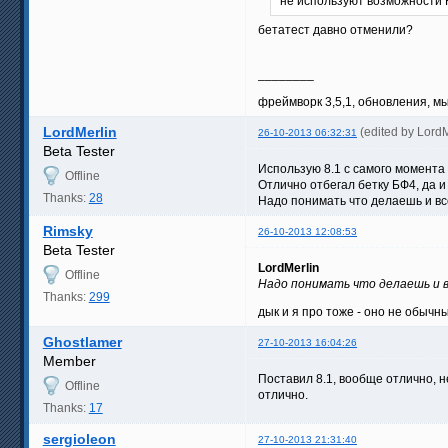
не используют возможности Ra
бетатест давно отменили?
________
фреймворк 3,5,1, обновления, м
LordMerlin
(edited by Lord
26-10-2013 06:32:31
Beta Tester
Использую 8.1 с самого момента 
Offline
Отлично отбегал бетку БФ4, да и
Thanks:
28
Надо понимать что делаешь и в
Rimsky
26-10-2013 12:08:53
Beta Tester
LordMerlin
Offline
Надо понимать что делаешь и в
Thanks:
299
дык и я про тоже - оно не обыч
Ghostlamer
27-10-2013 16:04:26
Member
Поставил 8.1, вообще отлично, н
Offline
отлично.
Thanks:
17
sergioleon
27-10-2013 21:31:40