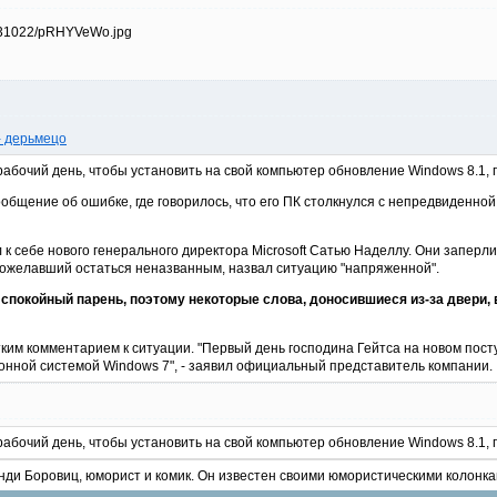
- дерьмецо
абочий день, чтобы установить на свой компьютер обновление Windows 8.1, п
ообщение об ошибке, где говорилось, что его ПК столкнулся с непредвиденной
 к себе нового генерального директора Microsoft Сатью Наделлу. Они заперл
ожелавший остаться неназванным, назвал ситуацию "напряженной".
спокойный парень, поэтому некоторые слова, доносившиеся из-за двери,
атким комментарием к ситуации. "Первый день господина Гейтса на новом по
ионной системой Windows 7", - заявил официальный представитель компании.
абочий день, чтобы установить на свой компьютер обновление Windows 8.1, 
ди Боровиц, юморист и комик. Он известен своими юмористическими колонкам