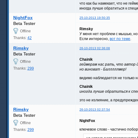
что как бы намекает, что не гейм
иногда лучше обратиться к спец
NightFox
25-10-2013 19:50:35
Beta Tester
Rimsky
Offline
У меня нет проблем с мышью, но
Thanks:
42
Если интересно,
вот по теме
.
Rimsky
26-10-2013 02:36:08
Beta Tester
Chainik
Offline
геймерам нас рать, что автор 
Thanks:
299
но виноват - Балллллмер!
видимо наблюдается не только на
Chainik
иногда лучше обратиться к спе
это не излияние, а предупрежде
Rimsky
26-10-2013 02:37:54
Beta Tester
NightFox
Offline
ключевое слово - частично побо
Thanks:
299