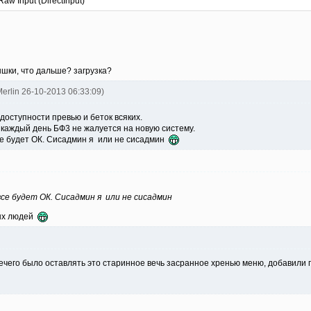
w Input (DirectInput)
ышки, что дальше? загрузка?
Merlin 26-10-2013 06:33:09)
доступности превью и беток всяких.
 каждый день БФ3 не жалуется на новую систему.
се будет ОК. Сисадмин я или не сисадмин
се будет ОК. Сисадмин я или не сисадмин
ных людей
ечего было оставлять это старинное вечь засранное хренью меню, добавили п