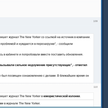
109
ишет журнал The New Yorker со ссылкой на источник в компании.
 проблемой и нуждается в перезагрузке", - сообщили
ись в кабинете и попробовали вместе поставить обновления.
 вызывали сильное недоумение присутствующих", - отметил
сту был посвящен ознакомлению с делами. В ближайшее время он
110
пишет журнал The New Yorker в
юмористической колонке
.
и в журнале The New Yorker.