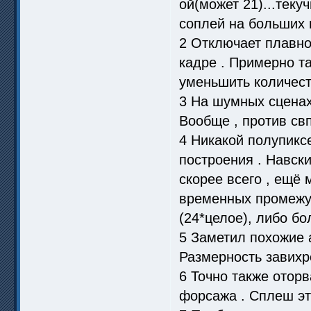
ой(может 21)...теку
соплей на больших 
2 Отключает плавно
кадре . Примерно т
уменьшить количест
3 На шумных сценах 
Вообще , против свп
4 Никакой полупиксе
построения . Навски
скорее всего , ещё
временных промежут
(24*целое), либо бо
5 Заметил похожие а
Размерность завихр
6 Точно также отор
форсажа . Сплеш эт