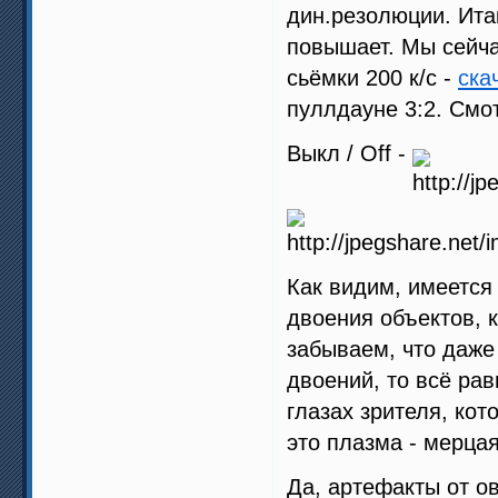
дин.резолюции. Итак
повышает. Мы сейча
сьёмки 200 к/с -
ска
пуллдауне 3:2. Смо
Выкл / Off -
Как видим, имеется
двоения объектов, 
забываем, что даже
двоений, то всё ра
глазах зрителя, кот
это плазма - мерцая
Да, артефакты от о