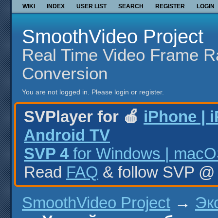
WIKI
INDEX
USER LIST
SEARCH
REGISTER
LOGIN
SmoothVideo Project
Real Time Video Frame R
Conversion
You are not logged in.
Please login or register.
SVPlayer for 🍎
iPhone | 
Android TV
SVP 4
for Windows | macOS
Read
FAQ
& follow SVP 
SmoothVideo Project
→
Эк