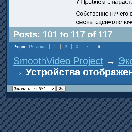
7 Проблем с нараст
Собственно ничего 
смены сцен=отключе
Posts: 101 to 117 of 117
Pages
Previous
1
2
3
4
5
SmoothVideo Project
→
Эк
→
Устройства отображен