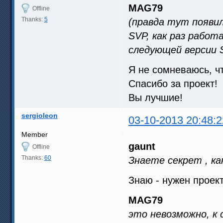
MAG79
Offline
Thanks:
5
(правда тут появ
SVP, как раз работ
следующей версии 
Я не сомневаюсь, ч
Спасибо за проект!
Вы лучшие!
sergioleon
03-10-2013 20:48:2
Member
gaunt
Offline
Thanks:
60
Знаете секрет , ка
Знаю - нужен проект
MAG79
это невозможно, к 