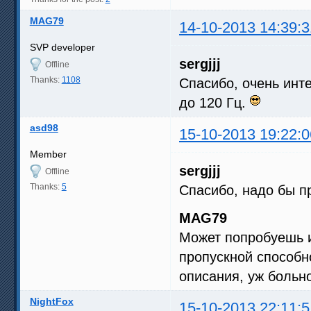
MAG79
14-10-2013 14:39:3
SVP developer
sergjjj
Offline
Thanks:
1108
Спасибо, очень инте
до 120 Гц.
asd98
15-10-2013 19:22:0
Member
sergjjj
Offline
Thanks:
5
Спасибо, надо бы п
MAG79
Может попробуешь и
пропускной способн
описания, уж больн
NightFox
15-10-2013 22:11:5