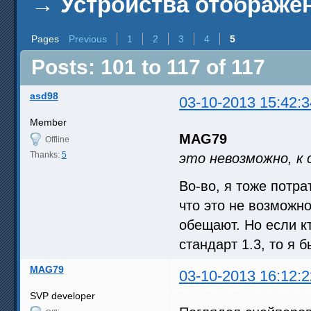
→
Устройства отображен
Pages
Previous
1
2
3
4
5
Posts: 101 to 117 of 117
asd98
03-10-2013 15:42:3
Member
MAG79
Offline
Thanks:
5
это невозможно, к 
Во-во, я тоже потр
что это не возможно
обещают. Но если к
стандарт 1.3, то я 
MAG79
03-10-2013 16:12:2
SVP developer