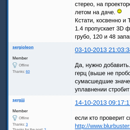
стерео, на проекто
летом на даче.
Кстати, косвенно и 
1.4 пропускает 3D ф
грубо, 120 и 48 зап
sergioleon
03-10-2013 21:03:3
Member
Да, нужно добавить
Offline
Thanks:
60
герц (выше не пробо
сумасшедшие значени
уплавнении стробит
sergjjj
14-10-2013 09:17:1
Member
если кто проверит с
Offline
Thanks:
3
http://www.blurbuste
Thanks for the post:
2