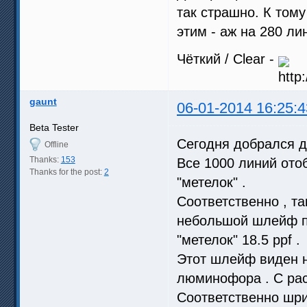
так страшно. К тому
этим - аж на 280 ли
Чёткий / Clear -
gaunt
06-01-2014 16:25:4
Beta Tester
Сегодня добрался д
Offline
Thanks:
153
Все 1000 линий ото
Thanks for the post:
2
"метелок" .
Соответственно , та
небольшой шлейф п
"метелок" 18.5 ppf .
Этот шлейф виден н
люминофора . С рас
Соответственно шри