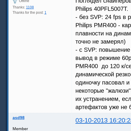
Поглядел снайперо
Offline
Thanks:
1108
Philips 40PFL5007T.
Thanks for the post:
1
- без SVP: 24 fps в
Philips PMR400 - к
плавности на динами
точно не замерял)
- с SVP: повышение 
вывод в режиме 60p
PMR400 до 120 к/се
динамической резко
одиночку пасовал и
некоторые "жалюзи"
их устранением, ес
артефактов уже не 
asd98
03-10-2013 16:20:2
Member