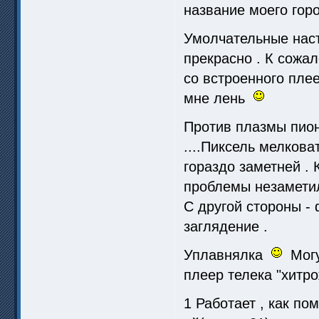
название моего горо
Умолчательные наст
прекрасно . К сожа
со встроенного плее
мне лень
Против плазмы пион
....Пиксель мелкова
гораздо заметней . 
проблемы незаметил
С другой стороны - 
заглядение .
Уплавнялка
Могу 
плеер телека "хитро
1 Работает , как по