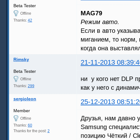
Beta Tester
MAG79
Offline
Thanks:
42
Режим авто.
Если в авто указыв
миганием, то норм,
когда она выставля
Rimsky
21-11-2013 08:39:4
Beta Tester
ни у кого нет DLP п
Offline
Thanks:
299
как у него с динами
sergioleon
25-12-2013 08:51:2
Member
Друзья, нам давно у
Offline
Thanks:
60
Samsung специалист
Thanks for the post:
2
позицию Чёткий / C