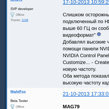
17-10-2013 10:59:2
SVP developer
Слишком осторожным
Offline
Thanks:
1108
подключенный по H
выше 60 ГЦ он соо
видеоформат"
Добавлял высокие 
помощи панели NVI
NVIDIA Control Panel 
Customize... - Creat
новую частоту.
Оба метода показал
высокую частоту ка
NightFox
21-10-2013 17:33:0
Beta Tester
MAG79
Offline