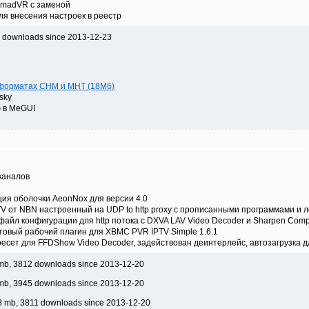
ку madVR c заменой
ля внесения настроек в реестр
3 downloads since 2013-12-23
в форматах CHM и MHT (18Мб)
sky
ю в MeGUI
каналов
ия оболочки AeonNox для версии 4.0
V от NBN настроенный на UDP to http proxy с прописанными программами и 
йл конфигурации для http потока с DXVA LAV Video Decoder и Sharpen Comp
товый рабочий плагин для XBMC PVR IPTV Simple 1.6.1
ресет для FFDShow Video Decoder, задействован деинтерлейс, автозагрузка
mb, 3812 downloads since 2013-12-20
mb, 3945 downloads since 2013-12-20
8 mb, 3811 downloads since 2013-12-20