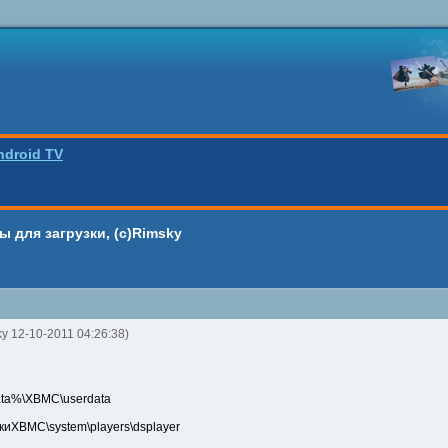
ndroid TV
 для загрузки, (c)Rimsky
ky 12-10-2011 04:26:38)
data%\XBMC\userdata
овкиXBMC\system\players\dsplayer