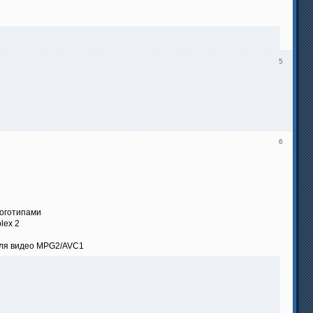
5
6
логотипами
lex 2
 для видео MPG2/AVC1