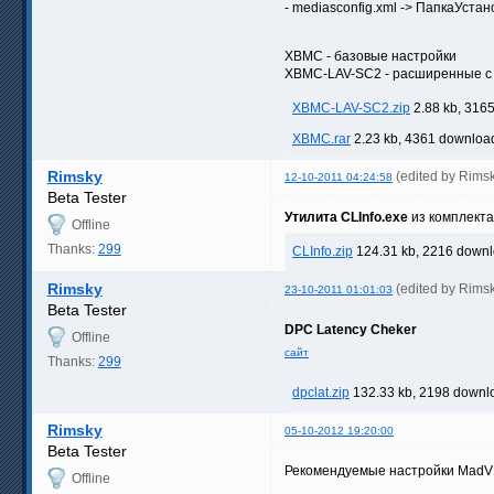
- mediasconfig.xml -> ПапкаУста
XBMC - базовые настройки
XBMC-LAV-SC2 - расширенные с 
XBMC-LAV-SC2.zip
2.88 kb, 316
XBMC.rar
2.23 kb, 4361 downloa
Rimsky
(edited by Rims
12-10-2011 04:24:58
Beta Tester
Утилита CLInfo.exe
из комплекта
Offline
Thanks:
299
CLInfo.zip
124.31 kb, 2216 downl
Rimsky
(edited by Rims
23-10-2011 01:01:03
Beta Tester
DPC Latency Cheker
Offline
сайт
Thanks:
299
dpclat.zip
132.33 kb, 2198 downl
Rimsky
05-10-2012 19:20:00
Beta Tester
Рекомендуемые настройки MadV
Offline