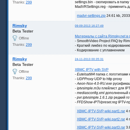
settings.bin - скопировать в пап
Thanks:
299
MadVRSettings.reg - применить д
madvr-settings.zip
24.61 kb, 203
Rimsky
09-09-2013 16:27:49
Beta Tester
Материалы с сайта Rimsky.net 
Offline
- SmoothVideo Project FAQ by Rim
Thanks:
299
- Краткий ликбез по кодировани
- Кодирование с уплавнением
Rimsky
24-11-2013 00:35:31
Beta Tester
XBMC IPTV with SVP
Offline
-
EutelsatW4
папка с логотипами 
Thanks:
299
-
UDPProxy
UDP to http proxy
-
Aeon-Nox-4.0-RU.exe
русификац
-
iptvsimple.m3u
плейлист для IPT
-
mediasconfig.xml
дополненный фа
-
pvr.iptvsimple.1.6.1.zip
редкий го
-
FFDShow-IPTVpreset.reg
IPTV-п
XBMC-IPTV-SVP-wiki.part1.rar
4 
XBMC-IPTV-SVP-wiki.part2.rar
4 
XBMC-IPTV-SVP-wiki.part3.rar
3.