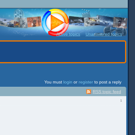
Active topics
Unanswered topics
You must
login
or
register
to post a reply
RSS topic feed
1