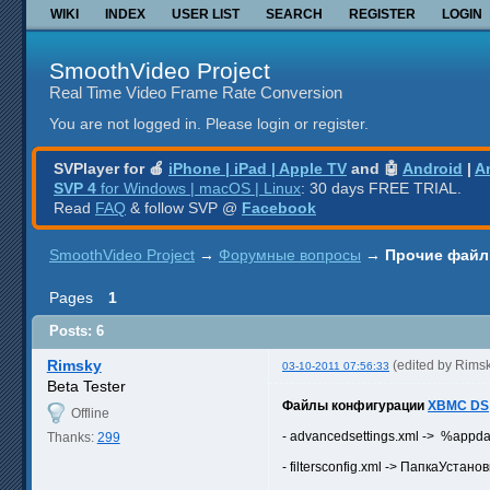
WIKI
INDEX
USER LIST
SEARCH
REGISTER
LOGIN
SmoothVideo Project
Real Time Video Frame Rate Conversion
You are not logged in.
Please login or register.
SVPlayer for 🍎
iPhone | iPad | Apple TV
and 🤖
Android
|
A
SVP 4
for Windows | macOS | Linux
: 30 days FREE TRIAL.
Read
FAQ
& follow SVP @
Facebook
SmoothVideo Project
→
Форумные вопросы
→
Прочие файлы
Pages
1
Posts: 6
Rimsky
(edited by Rims
03-10-2011 07:56:33
Beta Tester
Файлы конфигурации
XBMC DS
Offline
- advancedsettings.xml -> %app
Thanks:
299
- filtersconfig.xml -> ПапкаУстан