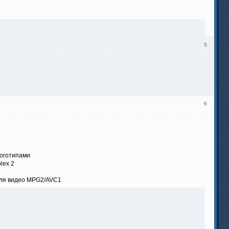
5
6
логотипами
lex 2
 для видео MPG2/AVC1