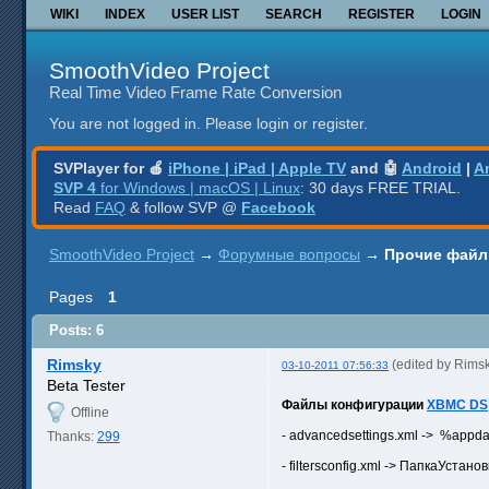
WIKI
INDEX
USER LIST
SEARCH
REGISTER
LOGIN
SmoothVideo Project
Real Time Video Frame Rate Conversion
You are not logged in.
Please login or register.
SVPlayer for 🍎
iPhone | iPad | Apple TV
and 🤖
Android
|
A
SVP 4
for Windows | macOS | Linux
: 30 days FREE TRIAL.
Read
FAQ
& follow SVP @
Facebook
SmoothVideo Project
→
Форумные вопросы
→
Прочие файлы
Pages
1
Posts: 6
Rimsky
(edited by Rims
03-10-2011 07:56:33
Beta Tester
Файлы конфигурации
XBMC DS
Offline
- advancedsettings.xml -> %app
Thanks:
299
- filtersconfig.xml -> ПапкаУстан