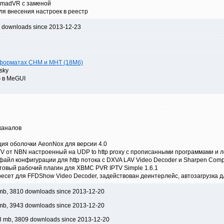
ку madVR c заменой
ля внесения настроек в реестр
2 downloads since 2013-12-23
в форматах CHM и MHT (18Мб)
sky
ю в MeGUI
каналов
ия оболочки AeonNox для версии 4.0
V от NBN настроенный на UDP to http proxy с прописанными программами и 
йл конфигурации для http потока с DXVA LAV Video Decoder и Sharpen Comp
товый рабочий плагин для XBMC PVR IPTV Simple 1.6.1
ресет для FFDShow Video Decoder, задействован деинтерлейс, автозагрузка
mb, 3810 downloads since 2013-12-20
mb, 3943 downloads since 2013-12-20
8 mb, 3809 downloads since 2013-12-20