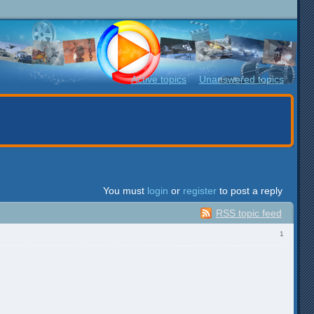
Active topics
Unanswered topics
You must
login
or
register
to post a reply
RSS topic feed
1