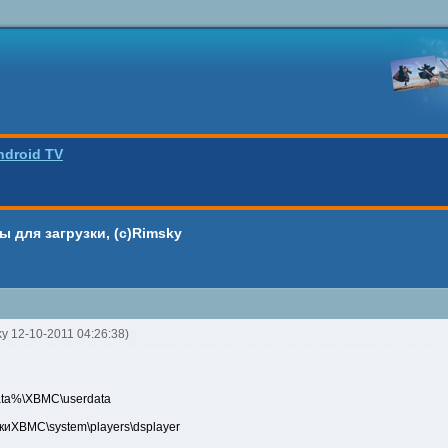
ndroid TV
 для загрузки, (c)Rimsky
ky 12-10-2011 04:26:38)
data%\XBMC\userdata
овкиXBMC\system\players\dsplayer