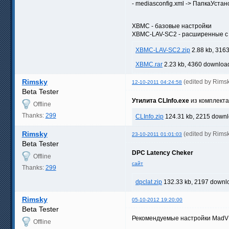
- mediasconfig.xml -> ПапкаУста
XBMC - базовые настройки
XBMC-LAV-SC2 - расширенные с 
XBMC-LAV-SC2.zip
2.88 kb, 316
XBMC.rar
2.23 kb, 4360 downloa
Rimsky
(edited by Rims
12-10-2011 04:24:58
Beta Tester
Утилита CLInfo.exe
из комплекта
Offline
Thanks:
299
CLInfo.zip
124.31 kb, 2215 downl
Rimsky
(edited by Rims
23-10-2011 01:01:03
Beta Tester
DPC Latency Cheker
Offline
сайт
Thanks:
299
dpclat.zip
132.33 kb, 2197 downl
Rimsky
05-10-2012 19:20:00
Beta Tester
Рекомендуемые настройки MadV
Offline