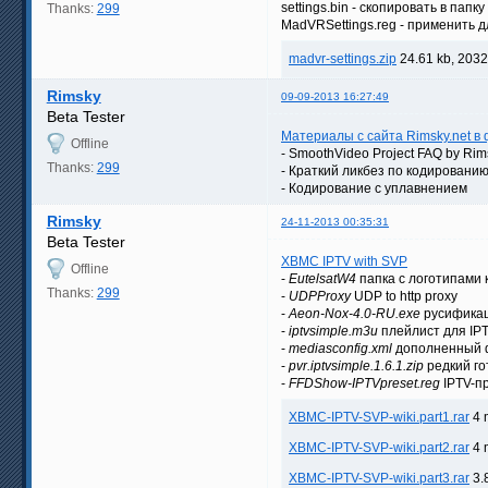
settings.bin - скопировать в пап
Thanks:
299
MadVRSettings.reg - применить д
madvr-settings.zip
24.61 kb, 203
Rimsky
09-09-2013 16:27:49
Beta Tester
Материалы с сайта Rimsky.net 
Offline
- SmoothVideo Project FAQ by Rim
Thanks:
299
- Краткий ликбез по кодировани
- Кодирование с уплавнением
Rimsky
24-11-2013 00:35:31
Beta Tester
XBMC IPTV with SVP
Offline
-
EutelsatW4
папка с логотипами 
Thanks:
299
-
UDPProxy
UDP to http proxy
-
Aeon-Nox-4.0-RU.exe
русификац
-
iptvsimple.m3u
плейлист для IPT
-
mediasconfig.xml
дополненный фа
-
pvr.iptvsimple.1.6.1.zip
редкий го
-
FFDShow-IPTVpreset.reg
IPTV-п
XBMC-IPTV-SVP-wiki.part1.rar
4 
XBMC-IPTV-SVP-wiki.part2.rar
4 
XBMC-IPTV-SVP-wiki.part3.rar
3.