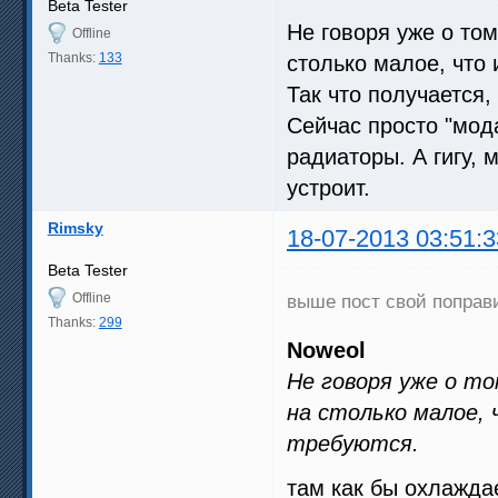
Beta Tester
Не говоря уже о то
Offline
Thanks:
133
столько малое, что
Так что получается,
Сейчас просто "мода
радиаторы. А гигу, 
устроит.
Rimsky
18-07-2013 03:51:3
Beta Tester
Offline
выше пост свой поправ
Thanks:
299
Noweol
Не говоря уже о т
на столько малое, 
требуются.
там как бы охлажда