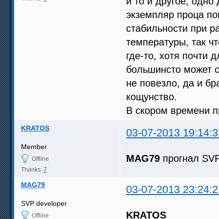
и то и другое, одно
экземпляр проца по
стабильности при р
температуры, так чт
где-то, хотя почти 
большинсто может сп
не повезло, да и бр
кощунство.
В скором времени п
KRATOS
03-07-2013 19:14:3
Member
MAG79
прогнал SVP 
Offline
Thanks:
7
MAG79
03-07-2013 23:24:2
SVP developer
KRATOS
Offline