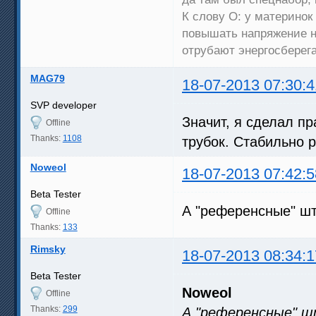
К слову О: у материнок
повышать напряжение н
отрубают энергосберег
MAG79
18-07-2013 07:30:4
SVP developer
Значит, я сделал 
Offline
Thanks:
1108
трубок. Стабильно р
Noweol
18-07-2013 07:42:5
Beta Tester
А "референсные" шт
Offline
Thanks:
133
Rimsky
18-07-2013 08:34:1
Beta Tester
Noweol
Offline
Thanks:
299
А "референсные" ш