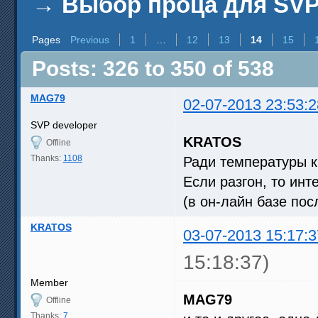
→
Выбор проца для SV
Pages
Previous
1
…
12
13
14
15
Posts: 326 to 350 of 538
MAG79
02-07-2013 23:53:2
SVP developer
KRATOS
Offline
Thanks:
1108
Ради температуры к
Если разгон, то ин
(в он-лайн базе по
KRATOS
03-07-2013 15:17:3
15:18:37)
Member
MAG79
Offline
Thanks:
7