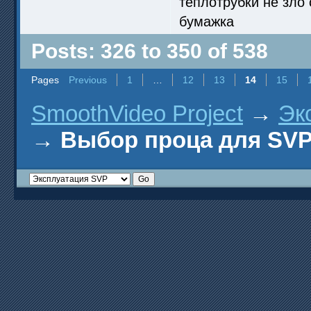
теплотрубки не зло
бумажка
Posts: 326 to 350 of 538
Pages
Previous
1
…
12
13
14
15
SmoothVideo Project
→
Эк
→
Выбор проца для SV