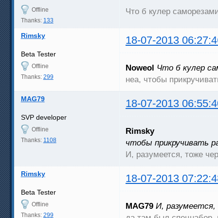
Offline
Что б кулер саморезам
Thanks:
133
Rimsky
18-07-2013 06:27:4
Beta Tester
Offline
Noweol
Что б кулер с
Thanks:
299
неа, чтобы прикручива
MAG79
18-07-2013 06:55:4
SVP developer
Offline
Rimsky
Thanks:
1108
чтобы прикручивать р
И, разумеется, тоже че
Rimsky
18-07-2013 07:22:4
Beta Tester
Offline
MAG79
И, разумеется,
Thanks:
299
да там был спецнабор, н