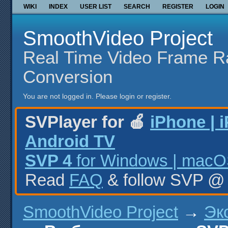
WIKI
INDEX
USER LIST
SEARCH
REGISTER
LOGIN
SmoothVideo Project
Real Time Video Frame R
Conversion
You are not logged in.
Please login or register.
SVPlayer for 🍎
iPhone | 
Android TV
SVP 4
for Windows | macOS
Read
FAQ
& follow SVP 
SmoothVideo Project
→
Эк