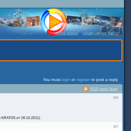
Active topics
Unanswered topics
You must
login
or
register
to post a reply
RSS topic feed
326
 KRATOS от 28.10.2011).
327