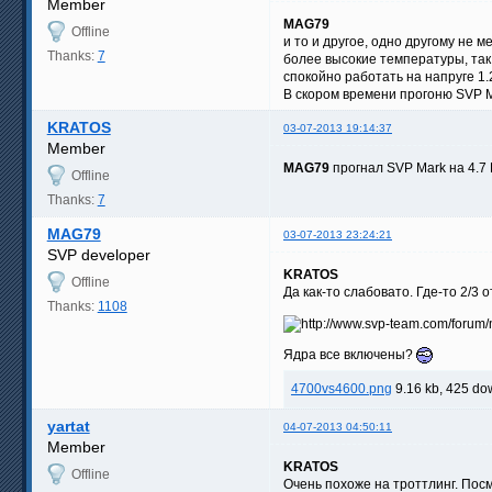
Member
MAG79
Offline
и то и другое, одно другому не 
Thanks:
7
более высокие температуры, так 
спокойно работать на напруге 1.2
В скором времени прогоню SVP Ma
KRATOS
03-07-2013 19:14:37
Member
MAG79
прогнал SVP Mark на 4.7 
Offline
Thanks:
7
MAG79
03-07-2013 23:24:21
SVP developer
KRATOS
Offline
Да как-то слабовато. Где-то 2/3
Thanks:
1108
Ядра все включены?
4700vs4600.png
9.16 kb, 425 do
yartat
04-07-2013 04:50:11
Member
KRATOS
Offline
Очень похоже на троттлинг. Пос