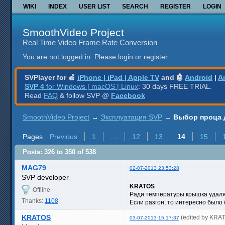
WIKI
INDEX
USER LIST
SEARCH
REGISTER
LOGIN
SmoothVideo Project
Real Time Video Frame Rate Conversion
You are not logged in.
Please login or register.
SVPlayer for 🍎
iPhone | iPad | Apple TV
and 🤖
Android
|
A
SVP 4
for Windows | macOS | Linux
: 30 days FREE TRIAL.
Read
FAQ
& follow SVP @
Facebook
SmoothVideo Project
→
Эксплуатация SVP
→
Выбор проца 
Pages
Previous
1
…
12
13
14
15
Posts: 326 to 350 of 538
MAG79
02-07-2013 23:53:28
SVP developer
KRATOS
Offline
Ради температуры крышка удаля
Thanks:
1108
Если разгон, то интересно было
KRATOS
(edited by KRA
03-07-2013 15:17:37