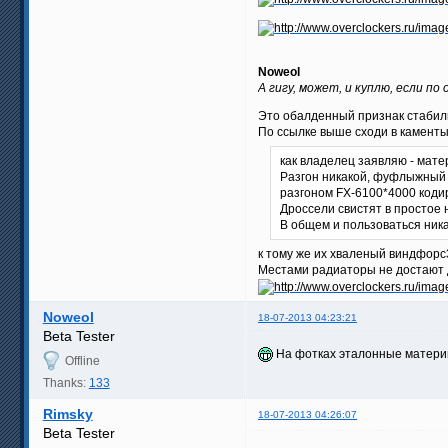
Noweol
А гигу, может, и куплю, если 
Это обалденный признак стабиль
По ссылке выше сходи в каменты
как владелец заявляю - мате
Разгон никакой, фуфлыжный 8
разгоном FX-6100*4000 коди
Дроссели свистят в простое 
В общем и пользоваться ника
к тому же их хваленый виндфорс
Местами радиаторы не достают д
Noweol
18-07-2013 04:23:21
Beta Tester
На фотках эталонные материн
Offline
Thanks:
133
Rimsky
18-07-2013 04:26:07
Beta Tester