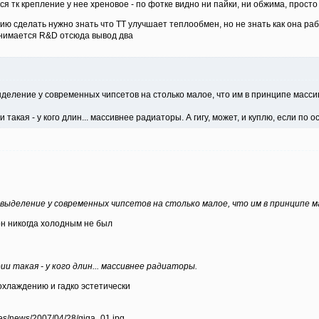
ся тк крепление у нее хреновое - по фотке видно ни пайки, ни обжима, просто
ю сделать нужно знать что ТТ улучшает теплообмен, но не знать как она раб
анимается R&D отсюда вывод два
ыделение у современных чипсетов на столько малое, что им в принципе массив
 такая - у кого длин... массивнее радиаторы. А гигу, может, и куплю, если по
овыделение у современных чипсетов на столько малое, что им в принципе 
он никогда холодным не был
ии такая - у кого длин... массивнее радиаторы.
охлаждению и гадко эстетически