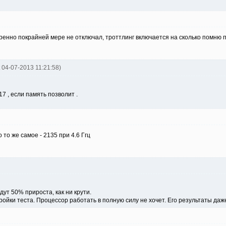
ренно покрайней мере не отключал, троттлинг включается на сколько помню пр
t 04-07-2013 11:21:58)
7 , если память позволит .
то же самое - 2135 при 4.6 Ггц
дут 50% прироста, как ни крути.
ройки теста. Процессор работать в полную силу не хочет. Его результаты да