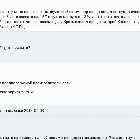
мешает, у меня просто очень неудачный экземпляр проца попался - нужна оче
чтобы его завести на 4.5Ггц нужна напруга в 1.32v где-то, хотя почти для все
1, вот так вот мне не повезло, да и брать спецом проц с литерой K и не гнать 
rk на 4.7 Ггц
Ггц, что скажите?
 от предполагаемой производительности.
wnloads since 2013-07-03
мотрите на температурный режим в процессе тестирования. Возможно нужно 