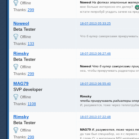
Noweol
На фотках эталонные матери
Offline
мне больше интересно кто дилер?
Thanks:
299
кстати попробуй угадать зачем на пр
Noweol
18-07-2013 05:33:25
Beta Tester
Что б кулер саморезами прикручиват
Offline
Thanks:
133
Rimsky
18-07-2013 06:27:46
Beta Tester
Noweol
Что б кулер саморезами при
Offline
неа, чтобы прикручивать радиаторы 
Thanks:
299
MAG79
18-07-2013 06:55:40
SVP developer
Rimsky
Offline
чтобы прикручивать радиаторы опе
Thanks:
1108
И, разумеется, тоже через теплотруб
Rimsky
18-07-2013 07:22:48
Beta Tester
MAG79
И, разумеется, тоже через т
Offline
да там был спецнабор, но я с первого 
Thanks:
299
К слову О: у материнок MSI неприятн