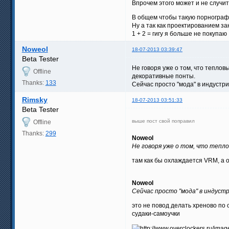
Впрочем этого может и не случит
В общем чтобы такую порнографи
Ну а так как проектированием з
1 + 2 = гигу я больше не покупаю
Noweol
18-07-2013 03:39:47
Beta Tester
Не говоря уже о том, что теплов
Offline
декоративные понты.
Thanks:
133
Сейчас просто "мода" в индустрии
Rimsky
18-07-2013 03:51:33
Beta Tester
выше пост свой поправил
Offline
Thanks:
299
Noweol
Не говоря уже о том, что тепл
там как бы охлаждается VRM, а 
Noweol
Сейчас просто "мода" в индустр
это не повод делать хреново по 
судаки-самоучки