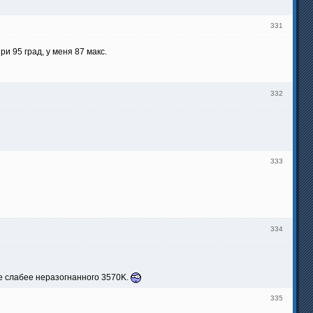
331
и 95 град, у меня 87 макс.
332
333
334
же слабее неразогнанного 3570K.
335