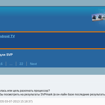
ndroid TV
для SVP
16
…
22
Next
лась или цель разогнать процессор?
 бы посмотреть на результаты SVPmark (в он-лайн базе последние результаты
TOS 03-07-2013 15:18:37)