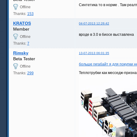
Синтетика то в норме . Там реал
Offline
Thanks:
153
KRATOS
04-07-2013 12:26:42
Member
вроде в 3.0 в биосе выставлена
Offline
Thanks:
7
Rimsky
13-07-2013 06:01:35
Beta Tester
больше гигабайт я для покупки 
Offline
Теплотрубки как месседж-призн
Thanks:
299