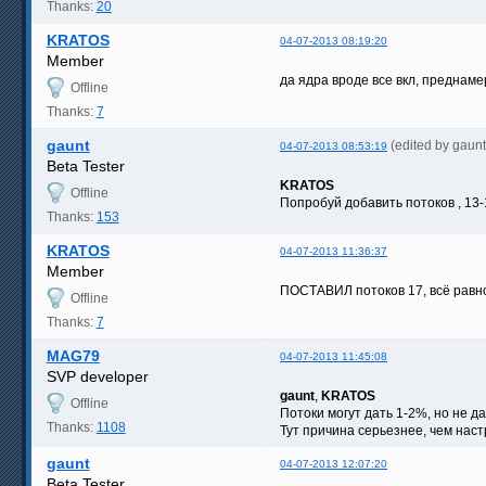
Thanks:
20
KRATOS
04-07-2013 08:19:20
Member
да ядра вроде все вкл, преднаме
Offline
Thanks:
7
gaunt
(edited by gaun
04-07-2013 08:53:19
Beta Tester
KRATOS
Offline
Попробуй добавить потоков , 13-1
Thanks:
153
KRATOS
04-07-2013 11:36:37
Member
ПОСТАВИЛ потоков 17, всё равно 
Offline
Thanks:
7
MAG79
04-07-2013 11:45:08
SVP developer
gaunt
,
KRATOS
Offline
Потоки могут дать 1-2%, но не да
Thanks:
1108
Тут причина серьезнее, чем наст
gaunt
04-07-2013 12:07:20
Beta Tester