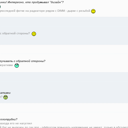
нки! Интересно, кто продумывал "дизайн"?
едпоследней фотке на радиаторе рядом с DIMM - дырки с резьбой
ь с обратной стороны?
кручивать с обратной стороны?
оперативки
ративки
ки?
еплотрубки?
захода его не нагуглил
ый баг не вылечен до сих пор - оффсетом повышать напряжение не умеют, только в абсолю