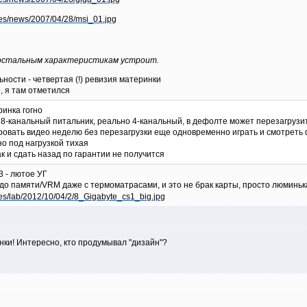
по остальным характеристикам устроит.
ности - четвертая (!) ревизия материнки
, я там отметился
ринка гогно
-канальный питальник, реально 4-канальный, в дефолте может перезагрузить
ровать видео неделю без перезагрузки еще одновременно играть и смотреть
но под нагрузкой тихая
к и сдать назад по гарантии не получится
3 - лютое УГ
о памяти/VRM даже с термоматрасами, и это не брак карты, просто люминька
ки! Интересно, кто продумывал "дизайн"?