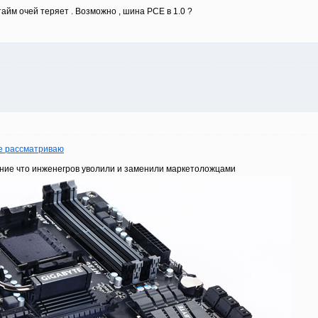
тайм очей теряет . Возможно , шина PCE в 1.0 ?
не рассматриваю
ание что инженегров уволили и заменили маркетоложцами