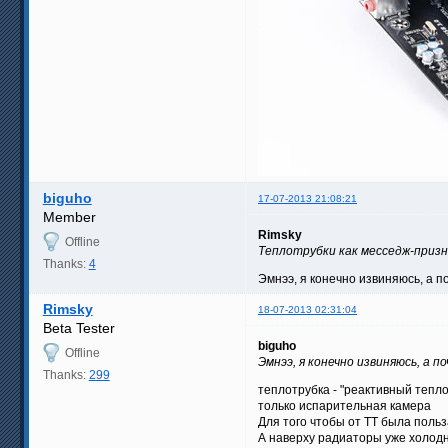
biguho
17-07-2013 21:08:21
Member
Rimsky
Offline
Теплотрубки как месседж-приз
Thanks:
4
Эмнээ, я конечно извиняюсь, а п
Rimsky
18-07-2013 02:31:04
Beta Tester
biguho
Offline
Эмнээ, я конечно извиняюсь, а п
Thanks:
299
теплотрубка - "реактивный тепло
только испарительная камера
Для того чтобы от ТТ была польз
А наверху радиаторы уже холодн