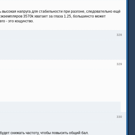
нь высокая напруга для стабильности при разгоне, следовательно ещё
х экземпляров 3570k хватает за глаза 1.25, большинсто может
его - это кощунство.
328
329
330
будет снижать частоту, чтобы повысить общий бал.