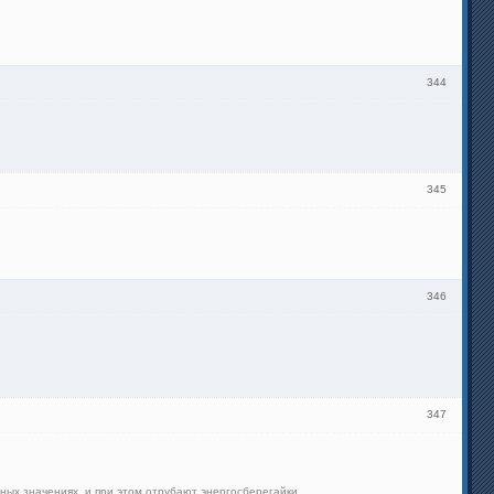
344
345
346
347
тных значениях, и при этом отрубают энергосберегайки