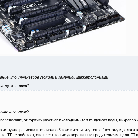
нание что инженегров уволили и заменили маркетоложцами
очему это плохо?
очему это плохо?
переносчик", от горячих участков к холодным (там конденсат воды, микропор
а их нужно размещать как можно ближе к источнику тепла (поэтому и делают ку
ые, ТТ не работает, она несет только декоративные вредительские цели: ТТ 