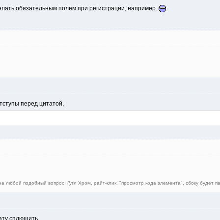
елать обязательным полем при регистрации, например
отступы перед цитатой,
 любой подобный вопрос: Гугл Хром, райт-клик, "просмотр кода элемента", сбоку будет па
тату сплющить,