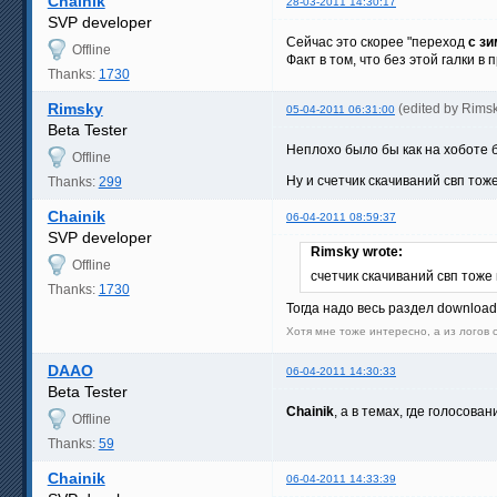
Chainik
28-03-2011 14:30:17
SVP developer
Сейчас это скорее "переход
с зи
Offline
Факт в том, что без этой галки в
Thanks:
1730
Rimsky
(edited by Rims
05-04-2011 06:31:00
Beta Tester
Неплохо было бы как на хоботе 
Offline
Ну и счетчик скачиваний свп тож
Thanks:
299
Chainik
06-04-2011 08:59:37
SVP developer
Rimsky wrote:
Offline
счетчик скачиваний свп тоже
Thanks:
1730
Тогда надо весь раздел download
Хотя мне тоже интересно, а из логов с
DAAO
06-04-2011 14:30:33
Beta Tester
Chainik
, а в темах, где голосов
Offline
Thanks:
59
Chainik
06-04-2011 14:33:39