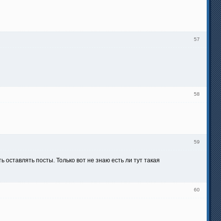
57
58
59
оставлять посты. Только вот не знаю есть ли тут такая
60