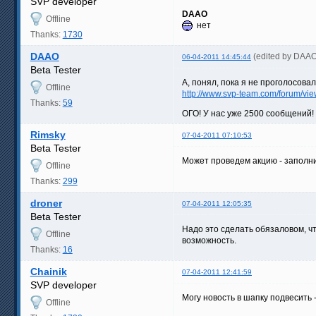
SVP developer
DAAO
Offline
нет
Thanks:
1730
DAAO
(edited by DAAO
06-04-2011 14:45:44
Beta Tester
А, понял, пока я не проголосов
Offline
http://www.svp-team.com/forum/vi
Thanks:
59
ОГО! У нас уже 2500 сообщений!
Rimsky
07-04-2011 07:10:53
Beta Tester
Может проведем акцию - заполни
Offline
Thanks:
299
droner
07-04-2011 12:05:35
Beta Tester
Надо это сделать обязаловом, 
Offline
возможность.
Thanks:
16
Chainik
07-04-2011 12:41:59
SVP developer
Могу новость в шапку подвесить
Offline