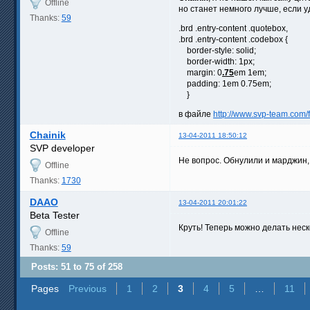
Offline
но станет немного лучше, если 
Thanks:
59
.brd .entry-content .quotebox,
.brd .entry-content .codebox {
border-style: solid;
border-width: 1px;
margin: 0
.75
em 1em;
padding: 1em 0.75em;
}
в файле
http://www.svp-team.com/
Chainik
13-04-2011 18:50:12
SVP developer
Не вопрос. Обнулили и марджин, 
Offline
Thanks:
1730
DAAO
13-04-2011 20:01:22
Beta Tester
Круть! Теперь можно делать неск
Offline
Thanks:
59
Posts: 51 to 75 of 258
Pages
Previous
1
2
3
4
5
…
11