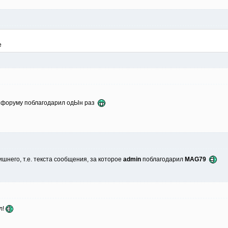
е
му форуму поблагодарил одЫн раз
шнего, т.е. текста сообщения, за которое
admin
поблагодарил
MAG79
л!