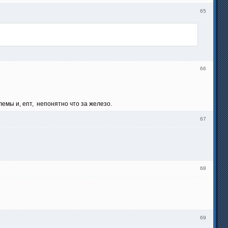
65
66
мы и, епт, непонятно что за железо.
67
68
69