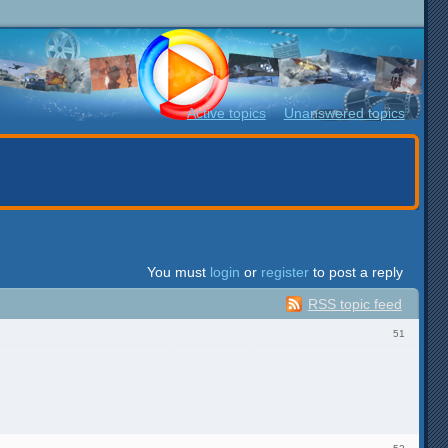
Active topics
Unanswered topics
You must
login
or
register
to post a reply
RSS topic feed
51