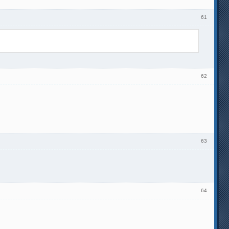
61
62
63
64