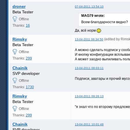
droner
07-04-2011 13:54:10
Beta Tester
MAG79 wrote:
Offline
Всем благодарности видно?
Thanks:
16
Да, всё норм
Rimsky
(edited by Rims
13-04-2011 06:34:50
Beta Tester
А можно сделать подписи у сооб
Offline
И кнопку конфигурации всплыва
Thanks:
299
А может заодно выпиливать пол
Chainik
13-04-2011 08:03:11
SVP developer
Подписи, аватары и прочий мусо
Offline
Thanks:
1730
Rimsky
13-04-2011 09:26:13
Beta Tester
"я знал что по второму предложе
Offline
Thanks:
299
Chainik
13-04-2011 10:01:48
SVP developer