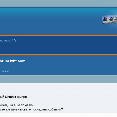
ndroid TV
forum.ixbt.com
Next
тый
Chainik
в мире
нием, ща еще поюзаю...
азве актуален в свете последних событий?