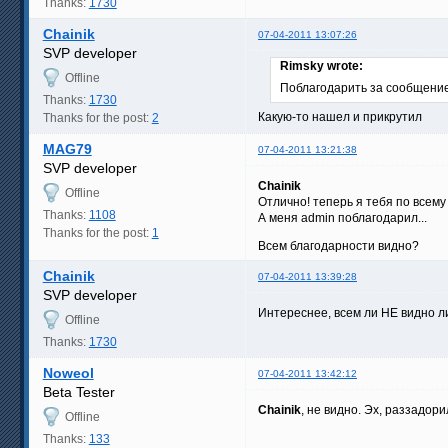
Thanks:
1730
Chainik
07-04-2011 13:07:26
SVP developer
Rimsky wrote:
Offline
Поблагодарить за сообщени
Thanks:
1730
Какую-то нашел и прикрутил
Thanks for the post:
2
MAG79
07-04-2011 13:21:38
SVP developer
Chainik
Offline
Отлично! теперь я тебя по все
Thanks:
1108
А меня admin поблагодарил...
Thanks for the post:
1
Всем благодарности видно?
Chainik
07-04-2011 13:39:28
SVP developer
Интереснее, всем ли НЕ видно ли
Offline
Thanks:
1730
Noweol
07-04-2011 13:42:12
Beta Tester
Chainik
, не видно. Эх, раззадори
Offline
Thanks:
133