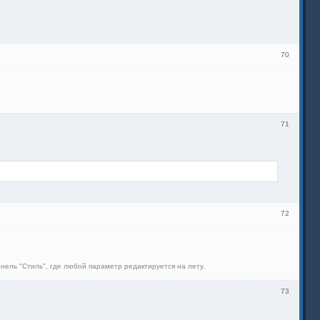
70
71
72
нель "Стиль", где любой параметр редактируется на лету.
73