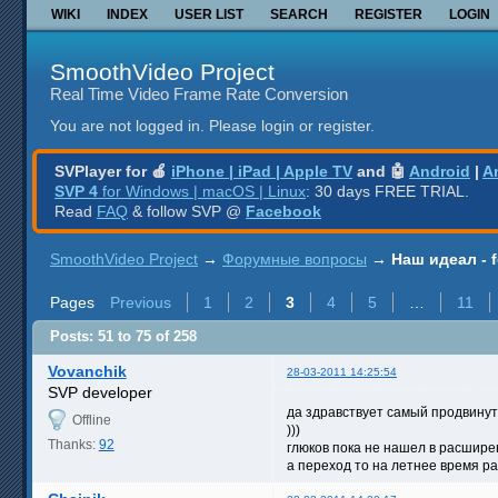
WIKI
INDEX
USER LIST
SEARCH
REGISTER
LOGIN
SmoothVideo Project
Real Time Video Frame Rate Conversion
You are not logged in.
Please login or register.
SVPlayer for 🍎
iPhone | iPad | Apple TV
and 🤖
Android
|
A
SVP 4
for Windows | macOS | Linux
: 30 days FREE TRIAL.
Read
FAQ
& follow SVP @
Facebook
SmoothVideo Project
→
Форумные вопросы
→
Наш идеал - 
Pages
Previous
1
2
3
4
5
…
11
Posts: 51 to 75 of 258
Vovanchik
28-03-2011 14:25:54
SVP developer
да здравствует самый продвину
Offline
)))
Thanks:
92
глюков пока не нашел в расшире
а переход то на летнее время р