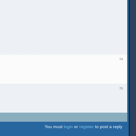
74
75
You must
login
or
register
to post a reply