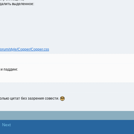
удалить выделенное:
forum/style/Copper/Copper.css
и паддинг.
олько цитат без зазрения совести.
Next