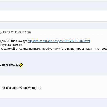
ky 13-04-2011 06:37:06)
щений? Типа как тут
http://forum.oszone.net/post-1655971-1302.html
ющую как там же.
ьзователей с незаполненными профилями? А то пишут про аппаратные пробле
р идут в баню
нию возражений не будет!" (с)