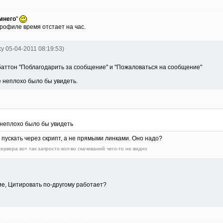
мнего
"
 профиле время отстает на час.
ky 05-04-2011 08:19:53)
баттон "Поблагодарить за сообщение" и "Пожаловаться на сообщение"
е неплохо было бы увидеть.
 неплохо было бы увидеть
 пускать через скрипт, а не прямыми линками. Оно надо?
ервера вот так запросто кол-во скачиваний чего-то не видно
ание, Цитировать по-другому работает?