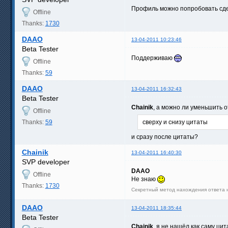
Профиль можно попробовать сд
Offline
Thanks:
1730
DAAO
13-04-2011 10:23:46
Beta Tester
Поддерживаю
Offline
Thanks:
59
DAAO
13-04-2011 16:32:43
Beta Tester
Chainik
, а можно ли уменьшить 
Offline
Thanks:
59
сверху и снизу цитаты
и сразу после цитаты?
Chainik
13-04-2011 16:40:30
SVP developer
DAAO
Offline
Не знаю
Thanks:
1730
Секретный метод нахождения ответа на
DAAO
13-04-2011 18:35:44
Beta Tester
Chainik
, я не нашёл как саму ци