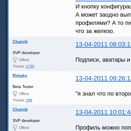
И кнопку конфигур
А может заодно вып
профилями? А то пи
что за железо.
Chainik
13-04-2011 08:03:1
SVP developer
Подписи, аватары и
Offline
Thanks:
1730
Rimsky
13-04-2011 09:26:1
Beta Tester
"я знал что по втор
Offline
Thanks:
299
Chainik
13-04-2011 10:01:4
SVP developer
Профиль можно поп
Offline