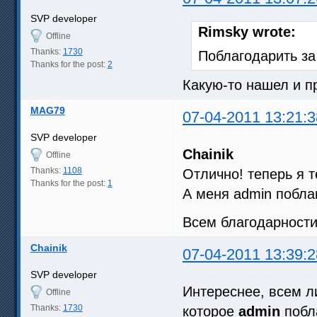
SVP developer
Rimsky wrote:
Offline
Thanks:
1730
Поблагодарить з
Thanks for the post:
2
Какую-то нашел и п
MAG79
07-04-2011 13:21:3
SVP developer
Chainik
Offline
Thanks:
1108
Отлично! теперь я 
Thanks for the post:
1
А меня admin поблаг
Всем благодарност
Chainik
07-04-2011 13:39:2
SVP developer
Интереснее, всем ли
Offline
Thanks:
1730
которое
admin
побл