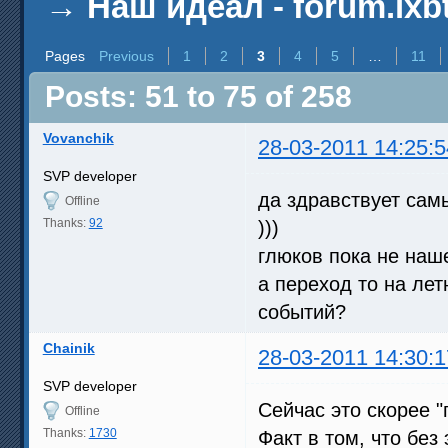
→
Наш идеал - forum.ixb
Pages
Previous
1
2
3
4
5
…
11
Posts: 51 to 75 of 258
Vovanchik
28-03-2011 14:25:5
SVP developer
да здравствует са
Offline
Thanks:
92
)))
глюков пока не наш
а переход то на лет
событий?
Chainik
28-03-2011 14:30:1
SVP developer
Сейчас это скорее 
Offline
Thanks:
1730
Факт в том, что без