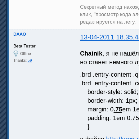
Секретный метод нахожд
клик, "просмотр кода э
редактируется на лету.
DAAO
13-04-2011 18:35:4
Beta Tester
Chainik
, я не нашё
Offline
Thanks:
59
но станет немного 
.brd .entry-content .
.brd .entry-content .
border-style: solid;
border-width: 1px;
margin: 0
.75
em 1
padding: 1em 0.7
}
в файле
http://www.