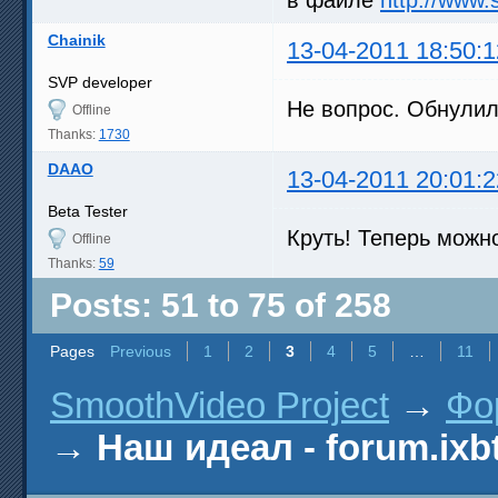
Chainik
13-04-2011 18:50:1
SVP developer
Не вопрос. Обнулил
Offline
Thanks:
1730
DAAO
13-04-2011 20:01:2
Beta Tester
Круть! Теперь можно
Offline
Thanks:
59
Posts: 51 to 75 of 258
Pages
Previous
1
2
3
4
5
…
11
SmoothVideo Project
→
Фо
→
Наш идеал - forum.ixb