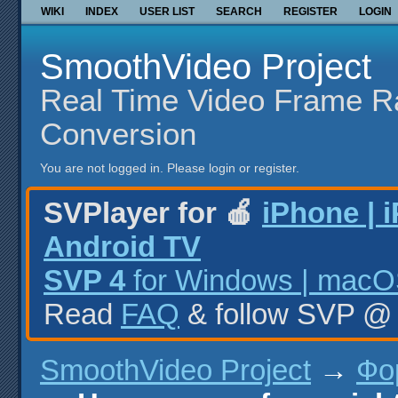
WIKI
INDEX
USER LIST
SEARCH
REGISTER
LOGIN
SmoothVideo Project
Real Time Video Frame R
Conversion
You are not logged in.
Please login or register.
SVPlayer for 🍎
iPhone | 
Android TV
SVP 4
for Windows | macOS
Read
FAQ
& follow SVP 
SmoothVideo Project
→
Фо