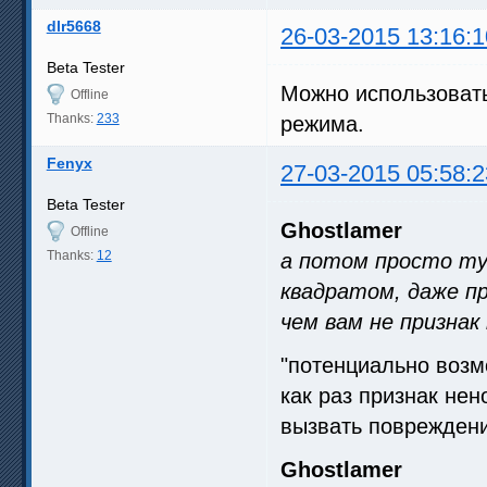
dlr5668
26-03-2015 13:16:1
Beta Tester
Можно использовать
Offline
Thanks:
233
режима.
Fenyx
27-03-2015 05:58:2
Beta Tester
Ghostlamer
Offline
Thanks:
12
а потом просто ту
квадратом, даже п
чем вам не призна
"потенциально возм
как раз признак не
вызвать повреждени
Ghostlamer