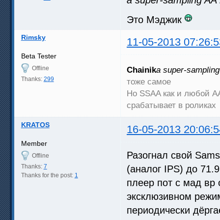
Это Мэджик
Rimsky
11-05-2013 07:26:5
Beta Tester
Offline
Chainik
а super-samplin
Thanks:
299
тоже самое
Но SSAA как и любой АА
срабатывает в роликах
KRATOS
16-05-2013 20:06:5
Member
Разогнал свой Sams
Offline
Thanks:
7
(аналог IPS) до 71.
Thanks for the post:
1
плеер пот с мад вр
эксклюзивном режим
периодически дёрга