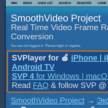
WIKI
INDEX
USER LIST
SEARCH
REGISTER
LOGIN
SmoothVideo Project
Real Time Video Frame R
Conversion
You are not logged in.
Please login or register.
SVPlayer for 🍎
iPhone | 
Android TV
SVP 4
for Windows | macOS
Read
FAQ
& follow SVP 
SmoothVideo Project
→
Эк