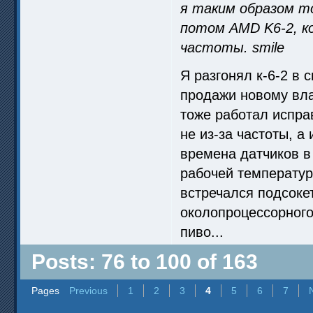
я таким образом т
потом AMD K6-2, к
частоты. smile
Я разгонял к-6-2 в 
продажи новому влад
тоже работал исправ
не из-за частоты, а
времена датчиков в 
рабочей температур
встречался подсоке
околопроцессорного 
пиво...
Posts: 76 to 100 of 163
Pages
Previous
1
2
3
4
5
6
7