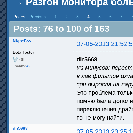
→
Разгон монитора бол
Pages
Previous
1
2
3
4
5
6
7
Posts: 76 to 100 of 163
NightFox
07-05-2013 21:52:5
Beta Tester
dlr5668
Offline
Thanks:
42
Из минусов: перес
в лав фильтре dxva
cpu выросла на пару
Это проблема только
помню была дополни
переключения драйв
то не могу найти.
dlr5668
07-05-2013 23:25:1