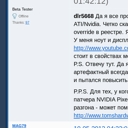
01:42:12)
Beta Tester
dlr5668
Да я все про
Offline
Thanks:
97
ATI/Nvidia. Четко с
override в реестре. 
У меня ноут и диспл
http://www.youtub
стоит в свойствах м
P.S. Отвечу тут. Да
артефактный всегда,
и пытался повысить 
P.P.S. Для тех, у ко
патчера NVIDIA Pixe
разгона - может пом
http://www.tomshard
MAG79