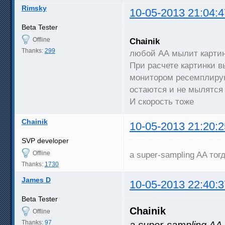
Rimsky
10-05-2013 21:04:4
Beta Tester
Offline
Chainik
Thanks:
299
любой АА мылит карти
При расчете картинки 
монитором ресемплирую
остаются и не мылятся
И скорость тоже
Chainik
10-05-2013 21:20:2
SVP developer
Offline
а super-sampling AA тогд
Thanks:
1730
James D
10-05-2013 22:40:3
Beta Tester
Chainik
Offline
Thanks:
97
а super-sampling A