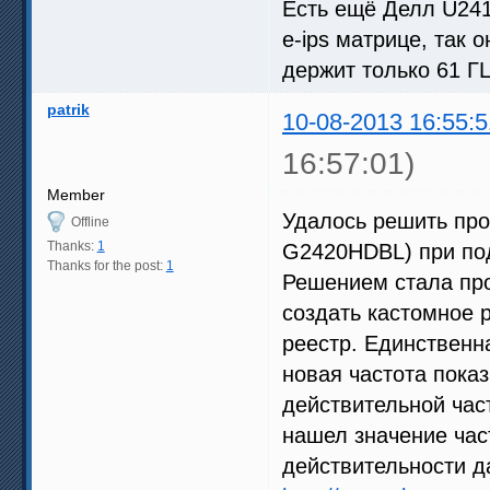
Есть ещё Делл U241
e-ips матрице, так 
держит только 61 ГЦ
patrik
10-08-2013 16:55:5
16:57:01)
Member
Удалось решить про
Offline
Thanks:
1
G2420HDBL) при подк
Thanks for the post:
1
Решением стала про
создать кастомное р
реестр. Единственн
новая частота пока
действительной час
нашел значение част
действительности да