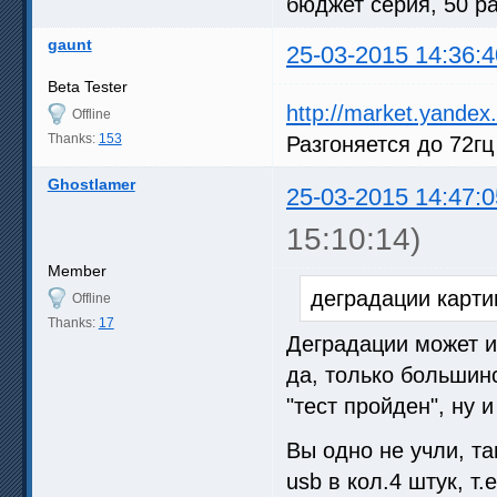
бюджет серия, 50 ра
gaunt
25-03-2015 14:36:4
Beta Tester
http://market.yandex
Offline
Thanks:
153
Разгоняется до 72гц
Ghostlamer
25-03-2015 14:47:0
15:10:14)
Member
деградации карти
Offline
Thanks:
17
Деградации может и 
да, только большинс
"тест пройден", ну 
Вы одно не учли, та
usb в кол.4 штук, т