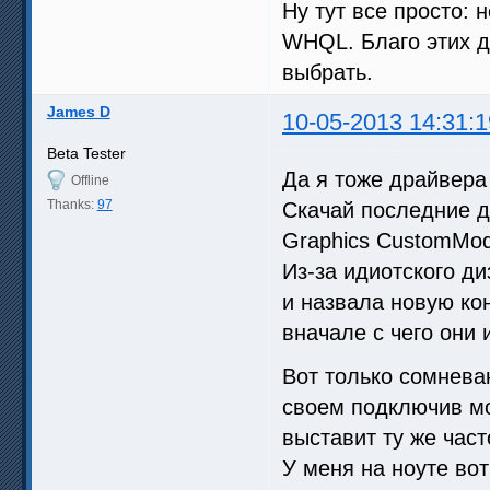
Ну тут все просто: 
WHQL. Благо этих д
выбрать.
James D
10-05-2013 14:31:1
Beta Tester
Да я тоже драйвера
Offline
Thanks:
97
Скачай последние др
Graphics CustomMo
Из-за идиотского ди
и назвала новую кон
вначале с чего они 
Вот только сомневаю
своем подключив мо
выставит ту же част
У меня на ноуте вот