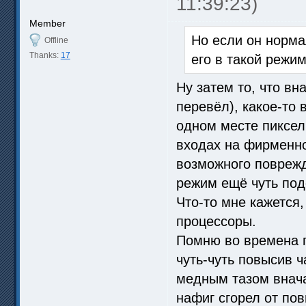
11:39:23)
Member
Но если он норма
Offline
Thanks:
17
его в такой режи
Ну затем то, что вн
перевёл), какое-то 
одном месте пиксел
входах на фирменно
возможного поврежд
режим ещё чуть подо
Что-то мне кажется, 
процессоры.
Помню во времена п
чуть-чуть повысив ч
медным тазом внача
нафиг сгорел от по