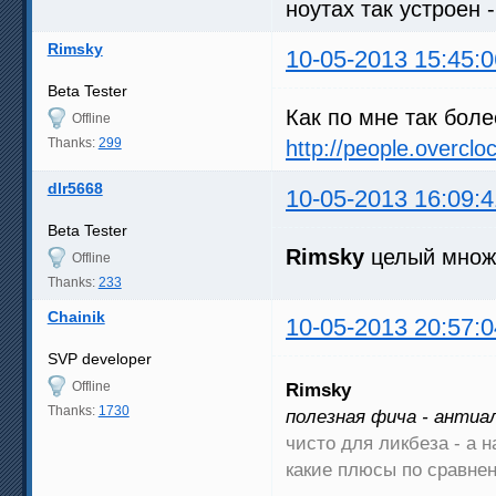
ноутах так устроен -
Rimsky
10-05-2013 15:45:0
Beta Tester
Как по мне так бол
Offline
Thanks:
299
http://people.overcl
dlr5668
10-05-2013 16:09:4
Beta Tester
Rimsky
целый множи
Offline
Thanks:
233
Chainik
10-05-2013 20:57:0
SVP developer
Offline
Rimsky
Thanks:
1730
полезная фича - анти
чисто для ликбеза - а 
какие плюсы по сравнен