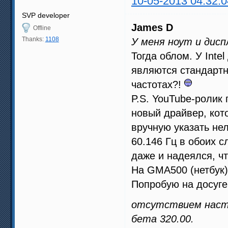
10-05-2013 04:32:0
SVP developer
James D
Offline
Thanks:
1108
У меня ноут и дисп
Тогда облом. У Inte
являются стандартн
частотах?!
P.S. YouTube-ролик
новый драйвер, кот
вручную указать не
60.146 Гц в обоих с
даже и надеялся, чт
На GMA500 (нетбук)
Попробую на досуге,
отсутствием настр
бета 320.00.