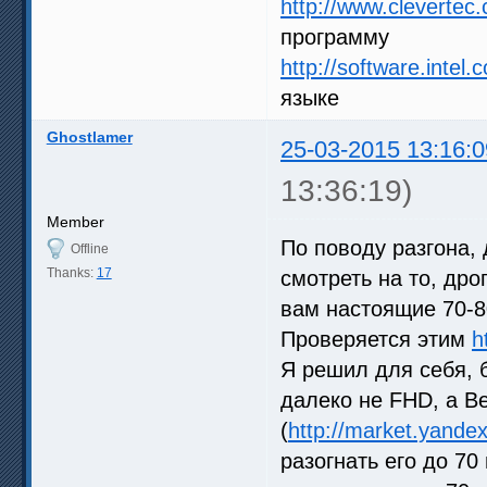
http://www.clevertec
программу
http://software.intel
языке
Ghostlamer
25-03-2015 13:16:0
13:36:19)
Member
По поводу разгона, 
Offline
Thanks:
17
смотреть на то, дро
вам настоящие 70-80
Проверяется этим
h
Я решил для себя, 
далеко не FHD, а 
(
http://market.yande
разогнать его до 70