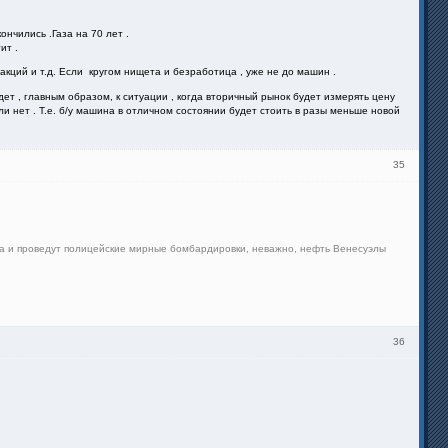
ончились .Газа на 70 лет .
ит .
г=акций и т.д. Если кругом нищета и безработица , уже не до машин .
дет , главным образом, к ситуации , когда вторичный рынок будет измерять цену
или нет . Т.е. б/у машина в отличном состоянии будет стоить в разы меньше новой
35
Кана и проведут полицейские мирные бомбардировки, неважно, нефть Венесуэлы
36