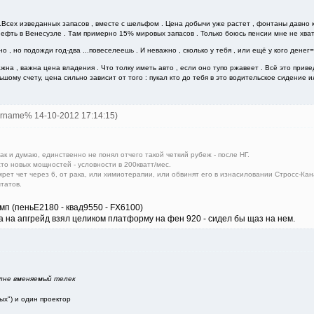
..Всех изведанных запасов , вместе с шельфом . Цена добычи уже растет , фонтаны давно к
 нефть в Венесуэле . Там примерно 15% мировых запасов . Только боюсь пенсии мне не хват
о , но подожди год-два ...повеселеешь . И неважно , сколько у тебя , или ещё у кого дене
а , важна цена владения . Что толку иметь авто , если оно тупо ржавеет . Всё это приве
ьшому счету, цена сильно зависит от того : пукал кто до тебя в это водительское сидение 
ername% 14-10-2012 17:14:15)
ак и думаю, единственно не понял отчего такой четкий рубеж - после НГ.
сто новых мощностей - условности в 200кватт/мес.
умрет чет через 6, от рака, или химиотерапии, или обвинят его в изнасиловании Стросс-
татов.
мп (пеньЕ2180 - квад9550 - FX6100)
а на апгрейд взял целиком платформу на фен 920 - сидел бы щаз на нем.
олне вменяемый телек
ных") и один проектор