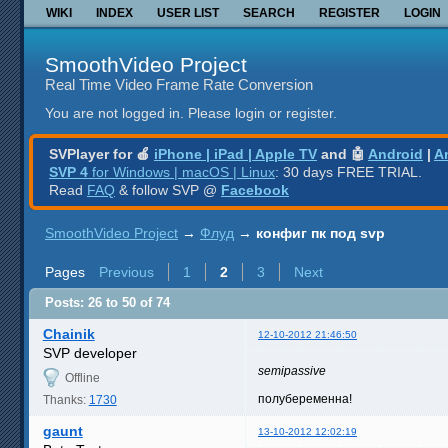
WIKI
INDEX
USER LIST
SEARCH
REGISTER
LOGIN
SmoothVideo Project
Real Time Video Frame Rate Conversion
You are not logged in.
Please login or register.
SVPlayer for 🍎
iPhone | iPad | Apple TV
and 🤖
Android
|
A
SVP 4
for Windows | macOS | Linux
: 30 days FREE TRIAL.
Read
FAQ
& follow SVP @
Facebook
SmoothVideo Project
→
Флуд
→
конфиг пк под svp
Pages
Previous
1
2
3
Next
Posts: 26 to 50 of 74
Chainik
12-10-2012 21:46:50
SVP developer
semipassive
Offline
полубеременна!
Thanks:
1730
gaunt
13-10-2012 12:02:19