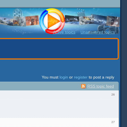
Active topics
Unanswered topics
You must
login
or
register
to post a reply
RSS topic feed
26
27