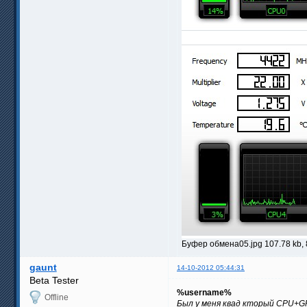
Буфер обмена05.jpg 107.78 kb,
gaunt
14-10-2012 05:44:31
Beta Tester
%username%
Offline
Был у меня квад кторый CPU+GP