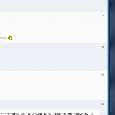
37
хватает
38
39
40
дает артефакты, хоть и не очень сильно мешающие просмотру, но