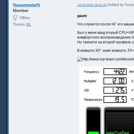
%username%
(edited by %us
13-10-2012 18:41:22
Member
gaunt
Offline
Что случится после НГ что маши
Thanks:
81
Был у меня квад кторый CPU+GPU
комфортного воспроизведения б
Но тринити на второй профиль х
В комнате 20*, комп комнате, FX