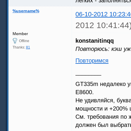
легких - заполнятьс
%username%
06-10-2012 10:23:4
2012 10:41:44
Member
konstanitinqq
Offline
Thanks:
81
Повторюсь: кэш уже
Повторимся
________
GT335m недалеко уш
Е8600.
Не удивляйся, букв
мощности и +200% 
См. требования по 
должен был выбрат