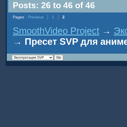
Posts: 26 to 46 of 46
Pages
Previous
1
2
SmoothVideo Project
→
Эк
→
Пресет SVP для аним