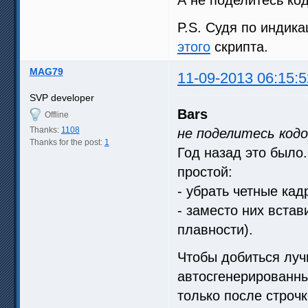
P.S. Судя по индик
этого
скрипта.
MAG79
11-09-2013 06:15:5
SVP developer
Bars
Offline
Thanks:
1108
не поделитесь код
Thanks for the post:
1
Год назад это было.
простой:
- убрать четные кад
- заместо них вста
плавности).
Чтобы добиться луч
автосгенерированны
только после строчк