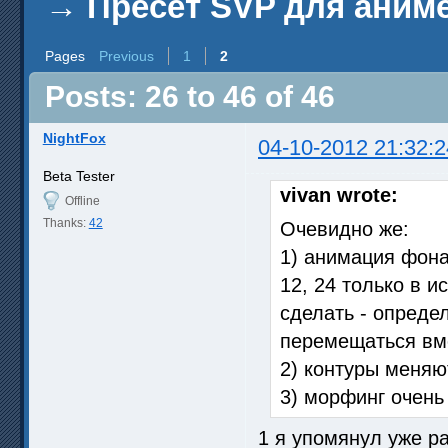
→
Пресет SVP для аним
Pages
Previous
1
2
Posts: 26 to 46 of 46
NightFox
04-10-2012 21:32:2
Beta Tester
vivan wrote:
Offline
Thanks:
42
Очевидно же:
1) анимация фона 
12, 24 только в 
сделать - опреде
перемещаться вме
2) контуры меняю
3) морфинг очень
1 я упомянул уже ра