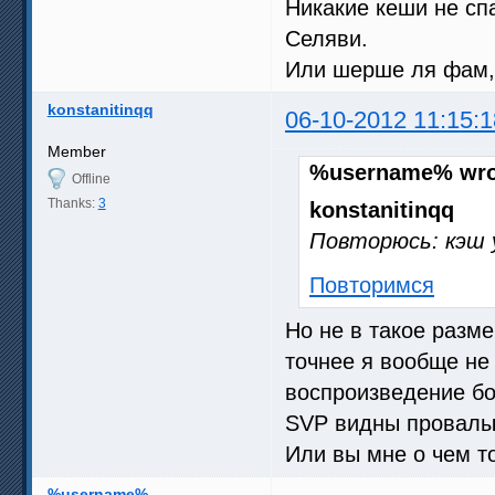
Никакие кеши не спа
Селяви.
Или шерше ля фам,
konstanitinqq
06-10-2012 11:15:1
Member
%username% wro
Offline
Thanks:
3
konstanitinqq
Повторюсь: кэш у
Повторимся
Но не в такое размер
точнее я вообще не 
воспроизведение бо
SVP видны провалы 
Или вы мне о чем т
%username%