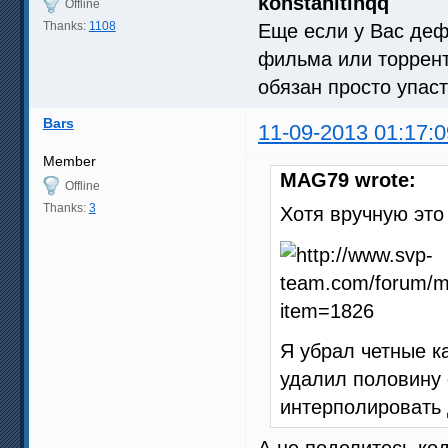
konstanitinqq
Offline
Thanks:
1108
Еще если у Вас деф
фильма или торрент
обязан просто упас
Bars
11-09-2013 01:17:0
Member
MAG79 wrote:
Offline
Thanks:
3
Хотя вручную это
Я убрал четные к
удалил половину 
интерполировать
А не поделитесь ко