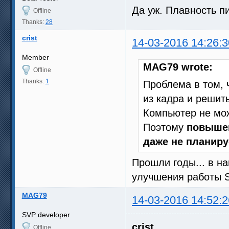
Да уж. Плавность п
Offline
Thanks:
28
crist
14-03-2016 14:26:3
Member
MAG79 wrote:
Offline
Thanks:
1
Проблема в том, 
из кадра и решит
Компьютер не може
Поэтому
повышен
даже не планиру
Прошли годы... в н
улучшения работы 
MAG79
14-03-2016 14:52:2
SVP developer
crist
Offline