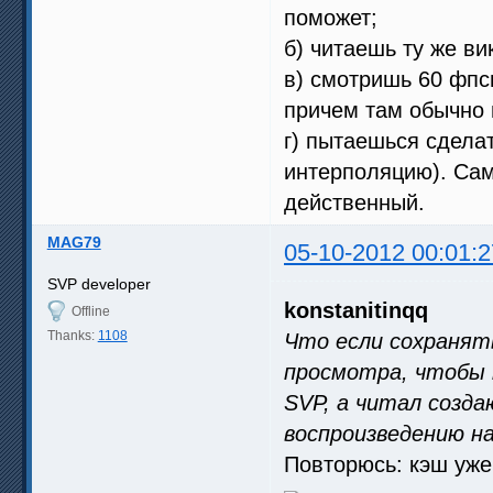
поможет;
б) читаешь ту же ви
в) смотришь 60 фп
причем там обычно 
г) пытаешься сдела
интерполяцию). Сам
действенный.
MAG79
05-10-2012 00:01:2
SVP developer
konstanitinqq
Offline
Thanks:
1108
Что если сохранять
просмотра, чтобы 
SVP, а читал созда
воспроизведению на
Повторюсь: кэш уже 