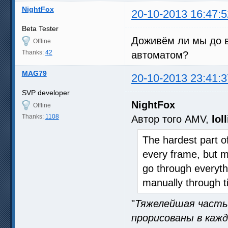
NightFox
20-10-2013 16:47:5
Beta Tester
Доживём ли мы до 
Offline
Thanks:
42
автоматом?
MAG79
20-10-2013 23:41:3
SVP developer
NightFox
Offline
Thanks:
1108
Автор того AMV,
lol
The hardest part of
every frame, but m
go through everyth
manually through 
"
Тяжелейшая часть 
прорисованы в кажд