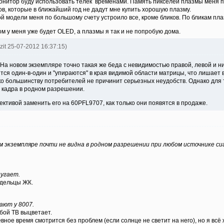
 монитор буду использовать телек временами. Память пикселей плазмы меня п
ов, которые в ближайший год не дадут мне купить хорошую плазму.
ой модели меня по большому счету устроило все, кроме бликов. По бликам пл
 у меня уже будет OLED, а плазмы я так и не попробую дома.
ozit 25-07-2012 16:37:15)
На новом экземпляре точно такая же беда с невидимостью правой, левой и н
ятся один-в-один и "упираются" в края видимой области матрицы, что лишает
о большинству потребителей не причинит серьезных неудобств. Однако для т
о кадра в родном разрешении.
ективой заменить его на 60PFL9707, как только они появятся в продаже.
м экземпляре почти не видна в родном разрешении при любом источнике си
пугает.
адельцы ЖК.
ают у 8007.
бой ТВ выцветает.
вное время смотрится без проблем (если солнце не светит на него), но я всё 