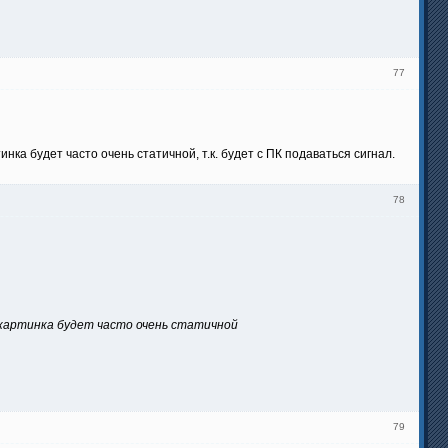
77
нка будет часто очень статичной, т.к. будет с ПК подаваться сигнал.
78
и картинка будет часто очень статичной
79