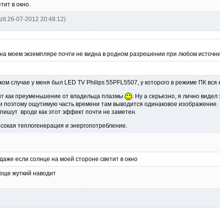
тит в окно.
ozit 26-07-2012 20:48:12)
на моем экземпляре почти не видна в родном разрешении при любом источни
ком случае у меня был LED TV Philips 55PFL5507, у которого в режиме ПК вся
чит как преуменьшение от владельца плазмы
. Ну а серьезно, я лично видел
и поэтому ощутимую часть времени там выводится одинаковое изображение. Н
 пишут вроде как этот эффект почти не заметен.
ысокая теплогенерация и энергопотребление.
, даже если солнце на моей стороне светит в окно
к еще жуткий наводит