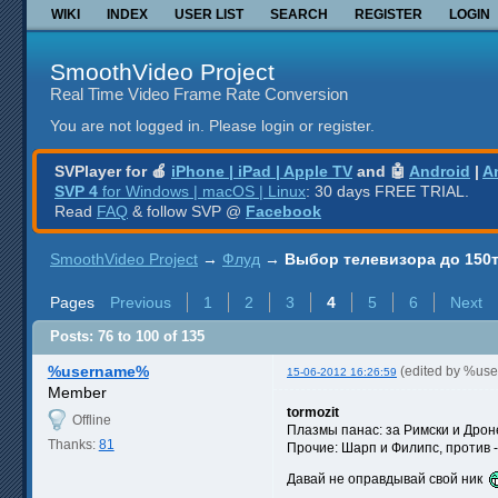
WIKI
INDEX
USER LIST
SEARCH
REGISTER
LOGIN
SmoothVideo Project
Real Time Video Frame Rate Conversion
You are not logged in.
Please login or register.
SVPlayer for 🍎
iPhone | iPad | Apple TV
and 🤖
Android
|
A
SVP 4
for Windows | macOS | Linux
: 30 days FREE TRIAL.
Read
FAQ
& follow SVP @
Facebook
SmoothVideo Project
→
Флуд
→
Выбор телевизора до 150т
Pages
Previous
1
2
3
4
5
6
Next
Posts: 76 to 100 of 135
%username%
(edited by %us
15-06-2012 16:26:59
Member
tormozit
Offline
Плазмы панас: за Римски и Дроне
Thanks:
81
Прочие: Шарп и Филипс, против 
Давай не оправдывай свой ник