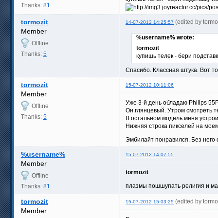
Thanks:
81
tormozit
(edited by torm
14-07-2012 14:25:57
Member
%username% wrote:
Offline
tormozit
Thanks:
5
купишь телек - бери подставк
Спасибо. Классная штука. Вот то
tormozit
15-07-2012 10:11:06
Member
Уже 3-й день обладаю Philips 55
Offline
Он глянцевый. Утром смотреть т
Thanks:
5
В остальном модель меня устрои
Нижняя строка пикселей на моем
Эмбилайт понравился. Без него 
%username%
15-07-2012 14:07:55
Member
tormozit
Offline
плазмы пошшупать религия и ма
Thanks:
81
tormozit
(edited by torm
15-07-2012 15:03:25
Member