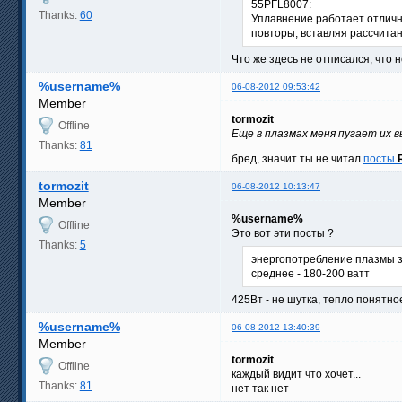
55PFL8007:
Thanks:
60
Уплавнение работает отлично
повторы, вставляя рассчита
Что же здесь не отписался, что
%username%
06-08-2012 09:53:42
Member
tormozit
Offline
Еще в плазмах меня пугает их 
Thanks:
81
бред, значит ты не читал
посты
tormozit
06-08-2012 10:13:47
Member
%username%
Offline
Это вот эти посты ?
Thanks:
5
энергопотребление плазмы з
среднее - 180-200 ватт
425Вт - не шутка, тепло понятно
%username%
06-08-2012 13:40:39
Member
tormozit
Offline
каждый видит что хочет...
Thanks:
81
нет так нет