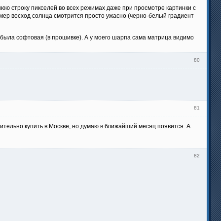
нюю строку пикселей во всех режимах даже при просмотре картинки с
имер восход солнца смотрится просто ужасно (черно-белый градиент
была софтовая (в прошивке). А у моего шарпа сама матрица видимо
80
81
тельно купить в Москве, но думаю в ближайший месяц появится. А
82