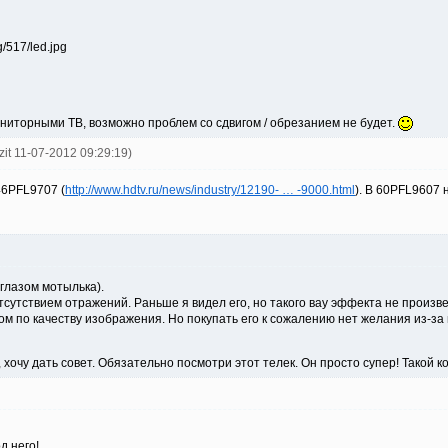
иторными ТВ, возможно проблем со сдвигом / обрезанием не будет.
zit 11-07-2012 09:29:19)
46PFL9707 (
http://www.hdtv.ru/news/industry/12190- … -9000.html
). В 60PFL9607 
глазом мотылька).
сутствием отражений. Раньше я видел его, но такого вау эффекта не произве
ом по качеству изображения. Но покупать его к сожалению нет желания из-за
, хочу дать совет. Обязательно посмотри этот телек. Он просто супер! Такой к
д него!