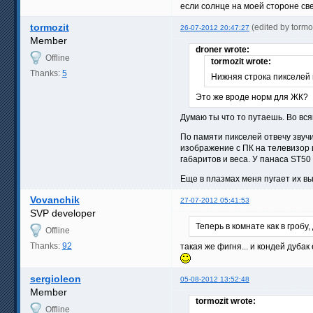
если солнце на моей стороне све
tormozit
(edited by torm
26-07-2012 20:47:27
Member
droner wrote:
Offline
tormozit wrote:
Thanks:
5
Нижняя строка пикселей 
Это же вроде норм для ЖК?
Думаю ты что то путаешь. Во вся
По памяти пикселей отвечу зву
изображение с ПК на телевизор 
габаритов и веса. У панаса ST50
Еще в плазмах меня пугает их в
Vovanchik
27-07-2012 05:41:53
SVP developer
Теперь в комнате как в гробу
Offline
Thanks:
92
такая же фигня... и кондей дуба
sergioleon
05-08-2012 13:52:48
Member
tormozit wrote:
Offline