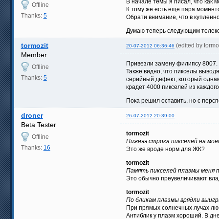
В начале темы я писал, что как
Offline
К тому же есть еще пара момент
Thanks:
5
Обрати внимание, что в купленн
Думаю теперь следующим телеком
tormozit
(edited by torm
20-07-2012 06:36:46
Member
Привезли замену филипсу 8007. 
Offline
Также видно, что пикселы вывод
Thanks:
5
серийный дефект, который однак
крадет 4000 пикселей из каждог
Пока решил оставить, но с персп
droner
26-07-2012 20:39:00
Beta Tester
tormozit
Offline
Нижняя строка пикселей на мое
Thanks:
16
Это же вроде норм для ЖК?
tormozit
Память пикселей плазмы меня 
Это обычно преувеличивают вл
tormozit
По бликам плазмы врядли выигр
При прямых солнечных лучах лю
Антиблик у плазм хороший. В дне