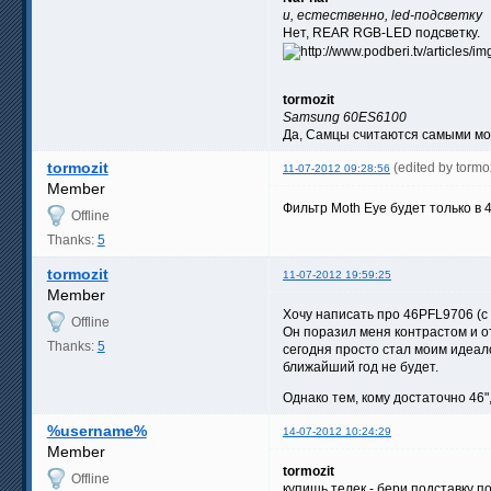
и, естественно, led-подсветку
Нет, REAR RGB-LED подсветку.
tormozit
Samsung 60ES6100
Да, Самцы считаются самыми мон
tormozit
(edited by tormo
11-07-2012 09:28:56
Member
Фильтр Moth Eye будет только в 
Offline
Thanks:
5
tormozit
11-07-2012 19:59:25
Member
Хочу написать про 46PFL9706 (с 
Offline
Он поразил меня контрастом и от
Thanks:
5
сегодня просто стал моим идеал
ближайший год не будет.
Однако тем, кому достаточно 46"
%username%
14-07-2012 10:24:29
Member
tormozit
Offline
купишь телек - бери подставку по