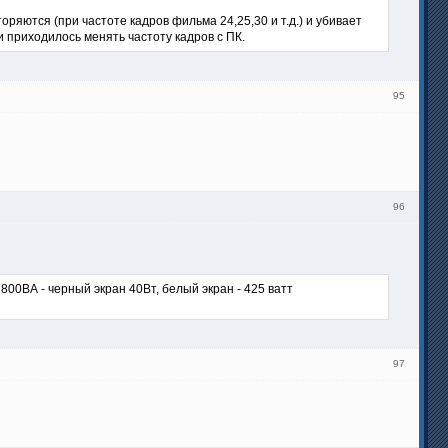
ряются (при частоте кадров фильма 24,25,30 и т.д.) и убивает
 приходилось менять частоту кадров с ПК.
95
96
00ВА - черный экран 40Вт, белый экран - 425 ватт
97