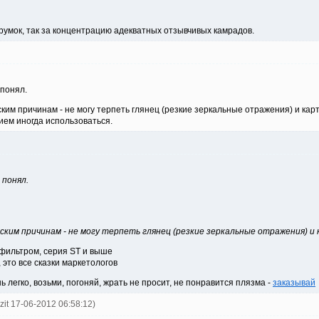
орумок, так за концентрацию адекватных отзывчивых камрадов.
 понял.
ким причинам - не могу терпеть глянец (резкие зеркальные отражения) и карти
ием иногда использоваться.
 понял.
еским причинам - не могу терпеть глянец (резкие зеркальные отражения) 
офильтром, серия ST и выше
 это все сказки маркетологов
 легко, возьми, погоняй, жрать не просит, не понравится плязма -
заказывай
ozit 17-06-2012 06:58:12)