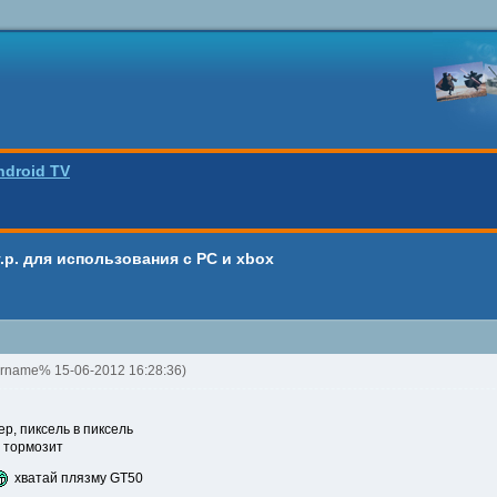
ndroid TV
.р. для использования с PC и xbox
ername% 15-06-2012 16:28:36)
р, пиксель в пиксель
- тормозит
хватай плязму GT50