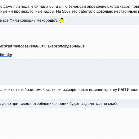
 даже при подаче сигнала 60Гц с ПК. Телек сам определяет, когда кадры повто
нные им промежуточные кадры. На 5507 это работало довольно нестабильно и
 не все Фили хороши? Нехорошо'с.
высокая теплогенерация и энергопотребление.
Rimsky
ависит от отображаемой картинки, замерял свою по мониторингу ИБП Иппон 8
е дело при таком потреблении энергии будет выделяться не слабо.