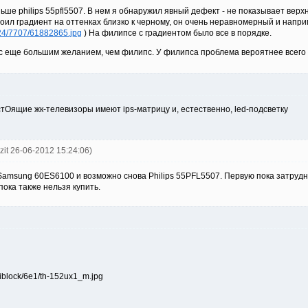
е philips 55pfl5507. В нем я обнаружил явный дефект - не показывает верх
оил градиент на оттенках близко к черному, он очень неравномерный и напр
824/7707/61882865.jpg
) На филипсе с градиентом было все в порядке.
с еще большим желанием, чем филипс. У филипса проблема вероятнее всего 
стОящие жк-телевизоры имеют ips-матрицу и, естественно, led-подсветку
ozit 26-06-2012 15:24:06)
amsung 60ES6100 и возможно снова Philips 55PFL5507. Первую пока затрудни
ока также нельзя купить.