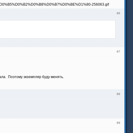
86
87
ала. Поэтому экземпляр буду менять.
88
89