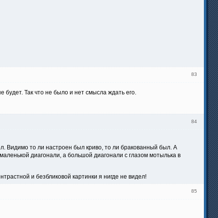
83
не будет. Так что не было и нет смысла ждать его.
84
л. Видимо то ли настроен был криво, то ли бракованный был. А
 маленькой диагонали, а большой диагонали с глазом мотылька в
онтрастной и безбликовой картинки я нигде не видел!
85