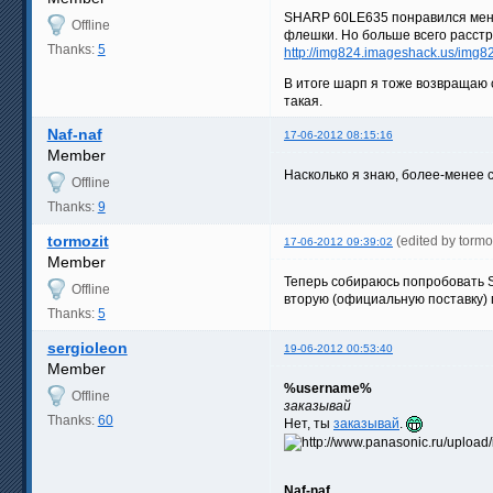
SHARP 60LE635 понравился меньш
Offline
флешки. Но больше всего расстр
Thanks:
5
http://img824.imageshack.us/img
В итоге шарп я тоже возвращаю 
такая.
Naf-naf
17-06-2012 08:15:16
Member
Насколько я знаю, более-менее 
Offline
Thanks:
9
tormozit
(edited by torm
17-06-2012 09:39:02
Member
Теперь собираюсь попробовать S
Offline
вторую (официальную поставку) п
Thanks:
5
sergioleon
19-06-2012 00:53:40
Member
%username%
Offline
заказывай
Thanks:
60
Нет, ты
заказывай
.
Naf-naf