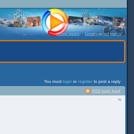
Active topics
Unanswered topics
You must
login
or
register
to post a reply
RSS topic feed
76