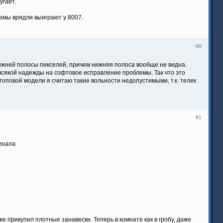
угает.
азмы врядли выиграют у 8007.
90
ижней полосы пикселей, причем нижняя полоса вообще не видна.
 всякой надежды на софтовое исправление проблемы. Так что это
оповой модели я считаю такие вольности недопустимыми, т.к. телек
91
гнала.
же прикупил плотные занавески. Теперь в комнате как в гробу, даже