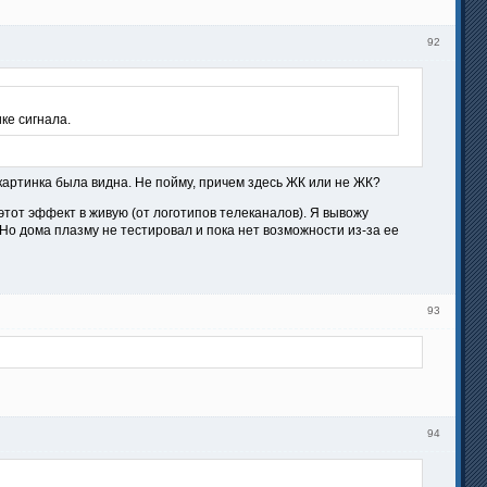
92
ке сигнала.
 картинка была видна. Не пойму, причем здесь ЖК или не ЖК?
 этот эффект в живую (от логотипов телеканалов). Я вывожу
о дома плазму не тестировал и пока нет возможности из-за ее
93
94