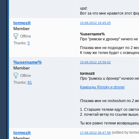
upd:
Вот за что мне нравится этот ф
tormozit
15-06-2012 16:45:25
Member
%username%
Offline
Про "римски и дронер" ничего не
Thanks:
5
Плазма мне не подходит по 2 вес
К тому же телек будет с освещен
%username%
15-06-2012 16:56:02
Member
tormozit
Offline
Про "римски и дронер" ничего не
Thanks:
81
Камрады Rimsky и droner
Плазма мне не подходит по 2 в
1. Старшие телеки идут со свет
2. почитай ветку по ссылке выше,
Ты все равно телеки возвращаешь
tormozit
(edited by torm
17-06-2012 06:47:58
Member