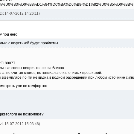
ozit 14-07-2012 14:26:11)
у под него!
лько с аккустикой будут проблемы.
PFL8007T.
емные сцены неприятно из-за бликов.
ла, не считая глюков, потенциально излечимых прошивкой.
 экземпляре почти не видна в родном разрешении при любом источнике сигн
смотреть уже не комфортно.
ркетологи не позволяют?
ozit 15-07-2012 15:03:48)