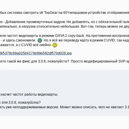
абых системах смотреть vfr TopGear на 60'тигерцовом устройстве отображения
s - Добавление промежуточных кадров: Не добавлять, но с обязательной галк
ригинально, а нагрузка относительно небольшая. Вот-так, теперь можно не дё
ели частот видеокарты в режиме DXVA 2 copy-back. На протяжении воспроизве
с - и здесь сэкономили.
Но я всё же переведу карту в режим CUVID, так на
ражается, а с CUVID всё окейно.
аете такой же фикс для 3.0.6, пожалуйста? Просто модифицированный SVP-sp
насчет частот работы видеокарты.
для 3.0.6, пожалуйста?
ть уже неподдерживаемые версии. Может можно описать, чего не хватает 3.