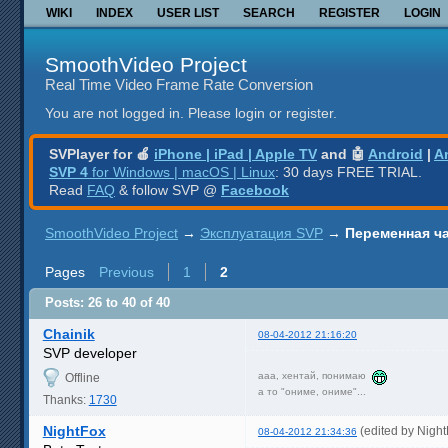
WIKI
INDEX
USER LIST
SEARCH
REGISTER
LOGIN
SmoothVideo Project
Real Time Video Frame Rate Conversion
You are not logged in.
Please login or register.
SVPlayer for 🍎
iPhone | iPad | Apple TV
and 🤖
Android
|
A
SVP 4
for Windows | macOS | Linux
: 30 days FREE TRIAL.
Read
FAQ
& follow SVP @
Facebook
SmoothVideo Project
→
Эксплуатация SVP
→
Переменная ча
Pages
Previous
1
2
Posts: 26 to 40 of 40
Chainik
08-04-2012 21:16:20
SVP developer
ааа, хентай, понимаю
Offline
а то "ониме, ониме"...
Thanks:
1730
NightFox
(edited by Nigh
08-04-2012 21:34:36