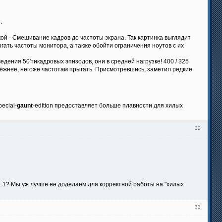
.
ой - Смешивание кадров до частоты экрана. Так картинка выглядит
ргать частоты монитора, а также обойти ограничения ноутов с их
дения 50'тикадровых эпизодов, они в средней нагрузке! 400 / 325
дёжнее, негоже частотам прыгать. Присмотревшись, заметил редкие
ecial-
gaunt
-edition предоставляет больше плавности для хилых
32
1.1? Мы уж лучше ее доделаем для корректной работы на "хилых
33