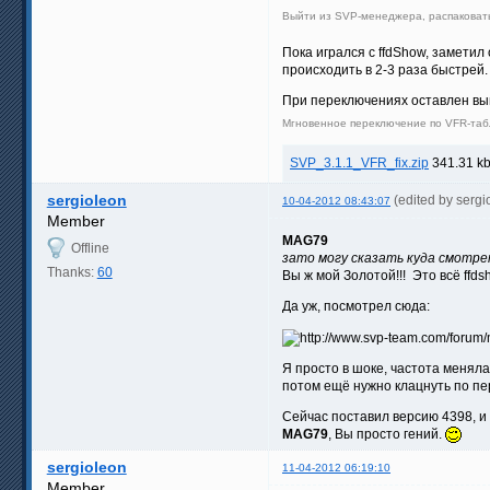
Выйти из SVP-менеджера, распаковать
Пока игрался с ffdShow, замети
происходить в 2-3 раза быстрей
При переключениях оставлен вы
Мгновенное переключение по VFR-табл
SVP_3.1.1_VFR_fix.zip
341.31 kb
sergioleon
(edited by serg
10-04-2012 08:43:07
Member
MAG79
Offline
зато могу сказать куда смотр
Thanks:
60
Вы ж мой Золотой!!! Это всё ffd
Да уж, посмотрел сюда:
Я просто в шоке, частота менялас
потом ещё нужно клацнуть по пер
Сейчас поставил версию 4398, и 
MAG79
, Вы просто гений.
sergioleon
11-04-2012 06:19:10
Member