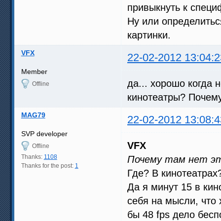
привыкнуть к специ
Ну или определитьс
картинки.
VFX
22-02-2012 13:04:2
Member
да... хорошо когда 
Offline
кинотеатры? Почему
MAG79
22-02-2012 13:08:4
SVP developer
VFX
Offline
Thanks:
1108
Почему там нет э
Thanks for the post:
1
Где? В кинотеатрах
Да я минут 15 в ки
себя на мысли, что 
бы 48 fps дело бес