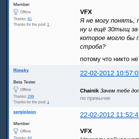
Member
VFX
Offline
Thanks:
81
Я не могу понять, 
Thanks for the post:
1
ну и ещё 30тыщ за 
которое могло бы 
строба?
потому что никто н
Rimsky
22-02-2012 10:57:0
Beta Tester
Offline
Chainik
Зачем тебе до
Thanks:
299
по привычке
Thanks for the post:
1
sergioleon
22-02-2012 11:52:4
Member
VFX
Offline
Thanks:
60