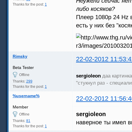
Неужели сейчас не
Thanks for the post:
1
либо косяков?
Плеер 1080p 24 Hz в
есть у них без "косяк
Rimsky
22-02-2012 11:53:4
Beta Tester
Offline
sergioleon
даа картинка
Thanks:
299
"стукнул раз - специал
Thanks for the post:
1
%username%
22-02-2012 11:56:4
Member
sergioleon
Offline
Thanks:
81
наверное ты имел 
Thanks for the post:
1