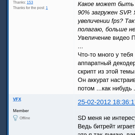
Thanks:
153
Какое может быть у
Thanks for the post:
1
90% загружен SVP. 
увеличении fps? Та
полагаю, больше н
Увеличение видео П
...
Что-то много у тебя
аппаратный декодер
скрипт из этой тем
Он аккурат настраи
потом ...как нибудь .
VFX
25-02-2012 18:36:1
Member
SD меня не интересуе
Offline
Ведь битрейт играе
это я так думаю, ва