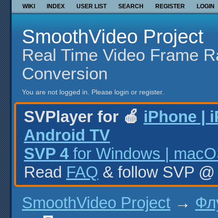
WIKI
INDEX
USER LIST
SEARCH
REGISTER
LOGIN
SmoothVideo Project
Real Time Video Frame R
Conversion
You are not logged in.
Please login or register.
SVPlayer for 🍎
iPhone | 
Android TV
SVP 4
for Windows | macOS
Read
FAQ
& follow SVP 
SmoothVideo Project
→
Фл