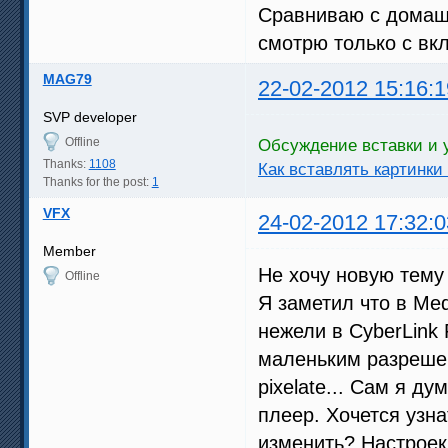
Сравниваю с домаш
смотрю только с вк
MAG79
22-02-2012 15:16:1
SVP developer
Offline
Обсуждение вставки и 
Thanks:
1108
Как вставлять картинки
Thanks for the post:
1
VFX
24-02-2012 17:32:0
Member
Не хочу новую тему 
Offline
Я заметил что в Med
нежели в CyberLink
маленьким разрешен
pixelate... Сам я д
плеер. Хочется узна
изменить? Настроек 