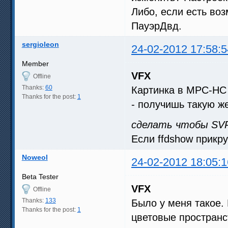
Либо, если есть воз
ПауэрДвд.
sergioleon
24-02-2012 17:58:5
Member
VFX
Offline
Thanks:
60
Картинка в MPC-HC 
Thanks for the post:
1
- получишь такую ж
сделать чтобы SVP
Если ffdshow прикр
Noweol
24-02-2012 18:05:1
Beta Tester
VFX
Offline
Thanks:
133
Было у меня такое.
Thanks for the post:
1
цветовые пространс