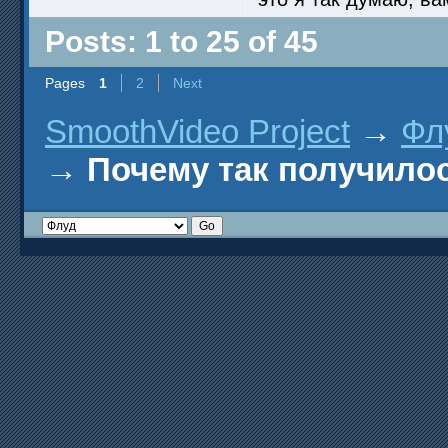
Posts: 1 to 25 of 45
Pages
1
2
Next
SmoothVideo Project
→
Фл
→
Почему так получило