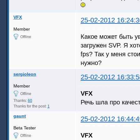
VFX
25-02-2012 16:24:3
Member
Какое может быть у
Offline
загружен SVP. Я хот
fps? Так у меня сто
нужно?
sergioleon
25-02-2012 16:33:5
Member
VFX
Offline
Thanks:
60
Речь шла про качес
Thanks for the post:
1
gaunt
25-02-2012 16:44:4
Beta Tester
VFX
Offline