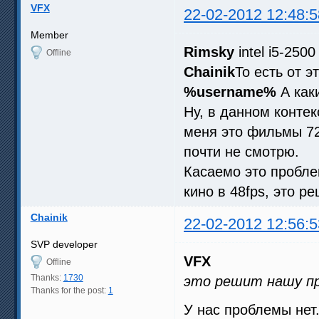
VFX
22-02-2012 12:48:5
Member
Rimsky
intel i5-250
Offline
Chainik
То есть от э
%username%
А как
Ну, в данном контек
меня это фильмы 72
почти не смотрю.
Касаемо это пробле
кино в 48fps, это 
Chainik
22-02-2012 12:56:5
SVP developer
VFX
Offline
Thanks:
1730
это решит нашу п
Thanks for the post:
1
У нас проблемы нет.