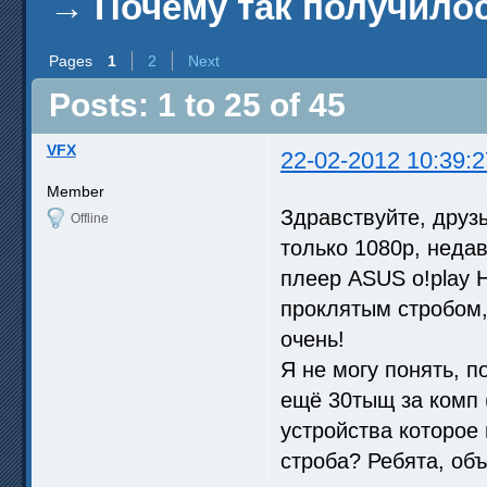
→
Почему так получило
Pages
1
2
Next
Posts: 1 to 25 of 45
VFX
22-02-2012 10:39:2
Member
Здравствуйте, друз
Offline
только 1080p, неда
плеер ASUS o!play 
проклятым стробом, 
очень!
Я не могу понять, п
ещё 30тыщ за комп 
устройства которое
строба? Ребята, об