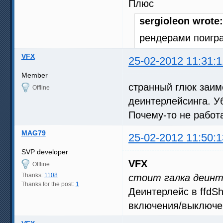
Плюс
sergioleon wrote:
рендерами поигр
VFX
25-02-2012 11:31:1
Member
странный глюк заиме
Offline
деинтерлейсинга. У
Почему-то не работа
MAG79
25-02-2012 11:50:1
SVP developer
VFX
Offline
Thanks:
1108
стоит галка деинт
Thanks for the post:
1
Деинтерлейс в ffdS
включения/выключени