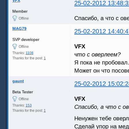
VFX
25-02-2012 13:48:3
Member
Спасибо, а что с ов
Offline
MAG79
25-02-2012 14:40:4
SVP developer
VFX
Offline
Thanks:
1108
что с оверлеем?
Thanks for the post:
1
Я пока не пробовал
Может он что посов
gaunt
25-02-2012 15:02:2
Beta Tester
VFX
Offline
Thanks:
153
Спасибо, а что с о
Thanks for the post:
1
Ненужен тебе оверл
Сделай упор на мед