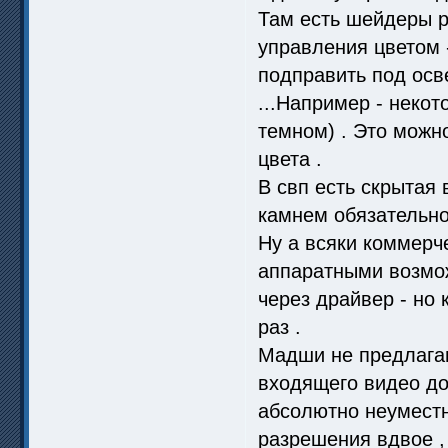
Там есть шейдеры р
управления цветом 
подправить под осв
...Например - некот
темном) . Это можн
цвета .
В свп есть скрытая 
камнем обязательно 
Ну а всяки коммерче
аппаратными возмож
через драйвер - но 
раз .
Мадши не предлагаю
входящего видео до
абсолютно неуместн
разрешения вдвое , 