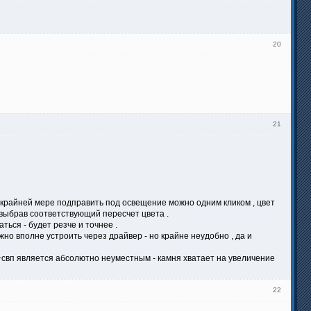
20
21
о крайней мере подправить под освещение можно одним кликом , цвет
- выбрав соответствующий пересчет цвета .
ться - будет резче и точнее .
но вполне устроить через драйвер - но крайне неудобно , да и
+свп является абсолютно неуместным - камня хватает на увеличение
22