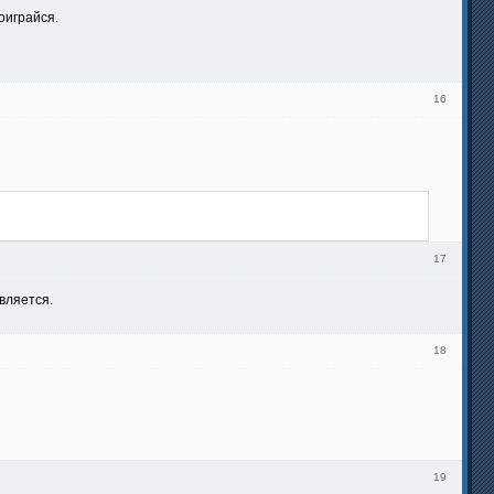
оиграйся.
16
17
вляется.
18
19