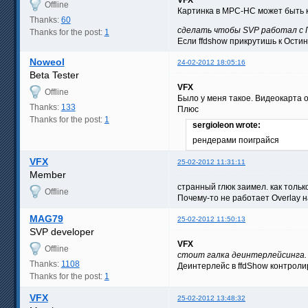
Offline
Картинка в MPC-HC может быть к
Thanks:
60
сделать чтобы SVP работал с 
Thanks for the post:
1
Если ffdshow прикрутишь к Остин
Noweol
24-02-2012 18:05:16
Beta Tester
VFX
Offline
Было у меня такое. Видеокарта 
Thanks:
133
Плюс
Thanks for the post:
1
sergioleon wrote:
рендерами поиграйся
VFX
25-02-2012 11:31:11
Member
странный глюк заимел. как тольк
Offline
Почему-то не работает Overlay н
MAG79
25-02-2012 11:50:13
SVP developer
VFX
Offline
стоит галка деинтерлейсинга. 
Thanks:
1108
Деинтерлейс в ffdShow контролир
Thanks for the post:
1
VFX
25-02-2012 13:48:32