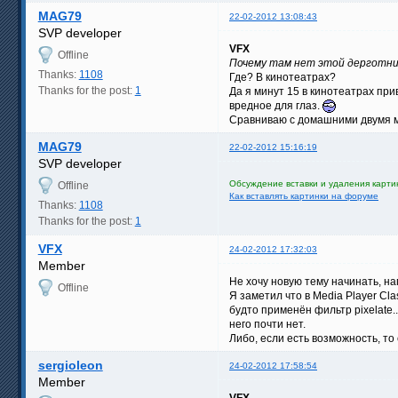
MAG79
22-02-2012 13:08:43
SVP developer
VFX
Offline
Почему там нет этой дерготн
Thanks:
1108
Где? В кинотеатрах?
Thanks for the post:
1
Да я минут 15 в кинотеатрах при
вредное для глаз.
Сравниваю с домашними двумя м
MAG79
22-02-2012 15:16:19
SVP developer
Обсуждение вставки и удаления карти
Offline
Как вставлять картинки на форуме
Thanks:
1108
Thanks for the post:
1
VFX
24-02-2012 17:32:03
Member
Не хочу новую тему начинать, на
Offline
Я заметил что в Media Player Cl
будто применён фильтр pixelate.
него почти нет.
Либо, если есть возможность, то
sergioleon
24-02-2012 17:58:54
Member
VFX