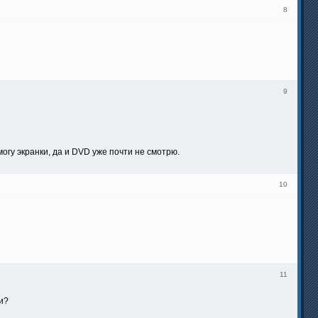
8
9
могу экранки, да и DVD уже почти не смотрю.
10
11
и?