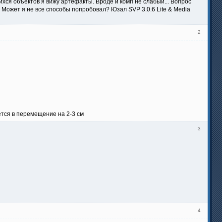
ихся объектов я вижу артефакты. Вроде и комп не слабый... Вопрос
 Может я не все способы попробовал? Юзал SVP 3.0.6 Lite & Media
2
ется в перемещение на 2-3 см
3
4