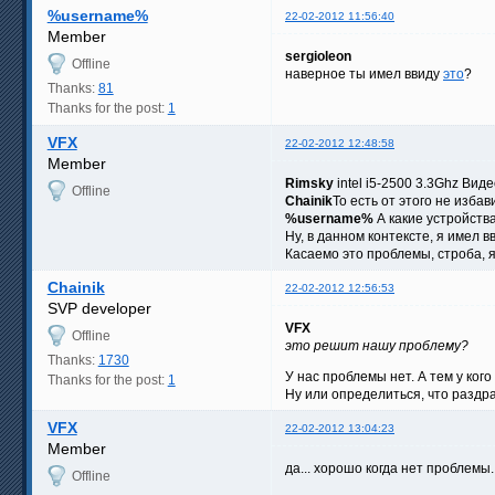
%username%
22-02-2012 11:56:40
Member
sergioleon
Offline
наверное ты имел ввиду
это
?
Thanks:
81
Thanks for the post:
1
VFX
22-02-2012 12:48:58
Member
Rimsky
intel i5-2500 3.3Ghz Вид
Offline
Chainik
То есть от этого не избав
%username%
А какие устройств
Ну, в данном контексте, я имел 
Касаемо это проблемы, строба, 
Chainik
22-02-2012 12:56:53
SVP developer
VFX
Offline
это решит нашу проблему?
Thanks:
1730
У нас проблемы нет. А тем у ко
Thanks for the post:
1
Ну или определиться, что раздр
VFX
22-02-2012 13:04:23
Member
да... хорошо когда нет проблемы.
Offline