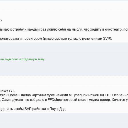
и?
выкаю к стробу и каждый раз ловлю себя на мысли, что ходить в кинотеатр, по
ониторами и проектором (видео смотрю только с включенным SVP).
нок выделено в отдельную тему:
пишу тут.
assic - Home Cinema картинка хуже нежели в CyberLink PowerDVD 10. Особенн
.. Сам я думаю что всё дело в FFDshow который юзает медиа плеер. Хочется у
 сделать чтобы SVP работал с ПауэрДвд.