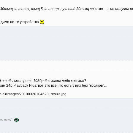
 30тыщ за телик, тыщ 5 за плеер, ну и ещё 30тыщ за комп ... я не получ
идимо не те устройства
 чтобы смотреть 1080р без каких либо косяков?
м 24p Playback Plus: вот это всё что есть у них без "косяков"...
о по нему"