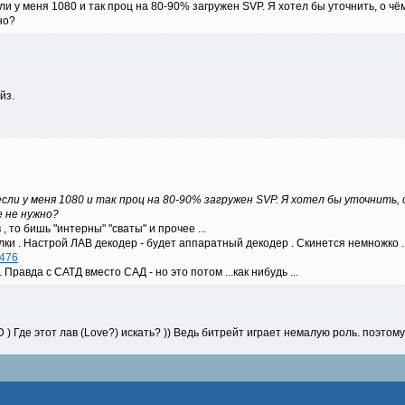
и у меня 1080 и так проц на 80-90% загружен SVP. Я хотел бы уточнить, о чём 
но?
йз.
ли у меня 1080 и так проц на 80-90% загружен SVP. Я хотел бы уточнить, о
е не нужно?
 то бишь "интерны" "сваты" и прочее ...
улки . Настрой ЛАВ декодер - будет аппаратный декодер . Скинется немножко
=476
 Правда с САТД вместо САД - но это потом ...как нибудь ...
 ) Где этот лав (Love?) искать? )) Ведь битрейт играет немалую роль. поэтому