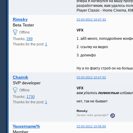
Вчера я наткнулся на вашу прогр
разработчикам, вам удалось пол
Player Classic - Home Cinema, KM
Rimsky
22-02-2012 10:47:32
Beta Tester
VFX
Offline
1. ай5 много, поподробнее конф
Thanks:
299
Thanks for the post:
1
2. ссылку на видео
3. допинфо
Ну а по факту строб он на боль
Chainik
22-02-2012 10:47:52
SVP developer
VFX
Offline
вам удалось
полностью
избави
Thanks:
1730
нет, так не бывает
Thanks for the post:
1
Rimsky
Зачем тебе допинфо?
%username%
22-02-2012 10:56:00
Member