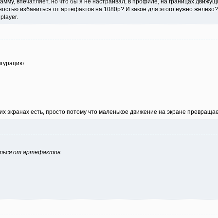
амму, впечатляет, но что бы я не настраивал, в профиле, на границах движущ
ностью избавиться от артефактов на 1080р? И какое для этого нужно железо?
player.
игурацию
ших экранах есть, просто потому что маленькое движение на экране превраща
ться от артефактов