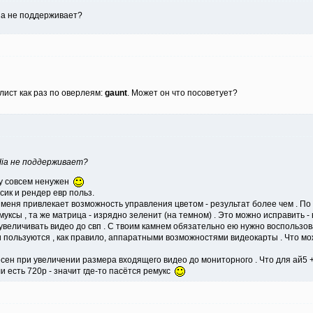
dia не поддерживает?
лист как раз по оверлеям:
gaunt
. Может он что посоветует?
dia не поддерживает?
 ну совсем ненужен
ик и рендер евр польз.
о меня привлекает возможность управления цветом - результат более чем . П
муксы , та же матрица - изрядно зеленит (на темном) . Это можно исправить 
увеличивать видео до свп . С твоим камнем обязательно ею нужно воспользова
 пользуются , как правило, аппаратными возможностями видеокарты . Что мож
сен при увеличении размера входящего видео до мониторного . Что для ай5 
и есть 720р - значит где-то пасётся ремукс