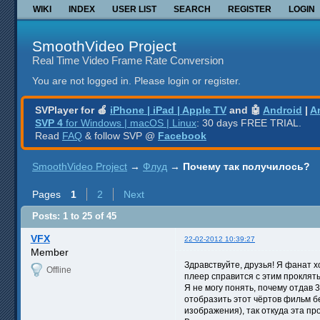
WIKI
INDEX
USER LIST
SEARCH
REGISTER
LOGIN
SmoothVideo Project
Real Time Video Frame Rate Conversion
You are not logged in.
Please login or register.
SVPlayer for 🍎
iPhone | iPad | Apple TV
and 🤖
Android
|
A
SVP 4
for Windows | macOS | Linux
: 30 days FREE TRIAL.
Read
FAQ
& follow SVP @
Facebook
SmoothVideo Project
→
Флуд
→
Почему так получилось?
Pages
1
2
Next
Posts: 1 to 25 of 45
VFX
22-02-2012 10:39:27
Member
Здравствуйте, друзья! Я фанат 
Offline
плеер справится с этим прокляты
Я не могу понять, почему отдав 
отобразить этот чёртов фильм бе
изображения), так откуда эта п