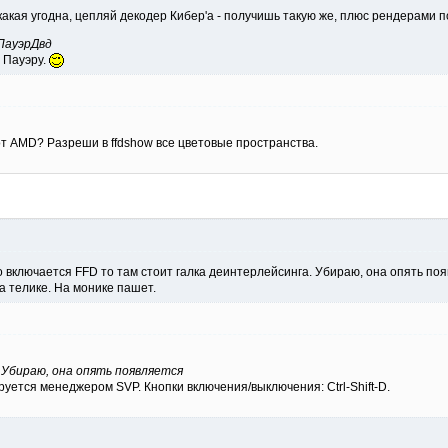
акая угодна, цепляй декодер Кибер'а - получишь такую же, плюс рендерами п
ПауэрДвд
 Пауэру.
от AMD? Разреши в ffdshow все цветовые пространства.
о включается FFD то там стоит галка деинтерлейсинга. Убираю, она опять поя
а телике. На монике пашет.
Убираю, она опять появляется
уется менеджером SVP. Кнопки включения/выключения: Ctrl-Shift-D.