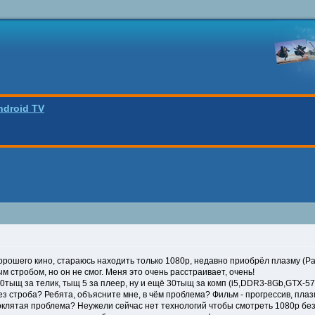
ndroid TV
хорошего кино, стараюсь находить только 1080p, недавно приобрёл плазму (P
м стробом, но он не смог. Меня это очень расстраивает, очень!
30тыщ за телик, тыщ 5 за плеер, ну и ещё 30тыщ за комп (i5,DDR3-8Gb,GTX-57
з строба? Ребята, объясните мне, в чём проблема? Фильм - прогрессив, плаз
роклятая проблема? Неужели сейчас нет технологий чтобы смотреть 1080р без