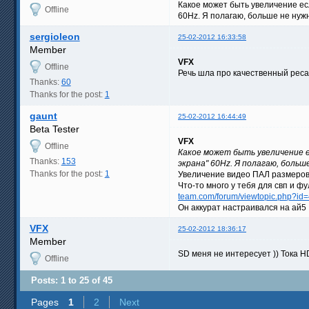
Какое может быть увеличение есл
Offline
60Hz. Я полагаю, больше не нуж
sergioleon
25-02-2012 16:33:58
Member
VFX
Offline
Речь шла про качественный реса
Thanks:
60
Thanks for the post:
1
gaunt
25-02-2012 16:44:49
Beta Tester
VFX
Offline
Какое может быть увеличение ес
Thanks:
153
экрана" 60Hz. Я полагаю, больш
Thanks for the post:
1
Увеличение видео ПАЛ размеров ,
Что-то много у тебя для свп и ф
team.com/forum/viewtopic.php?id
Он аккурат настраивался на ай5 .
VFX
25-02-2012 18:36:17
Member
SD меня не интересует )) Тока HD
Offline
Posts: 1 to 25 of 45
Pages
1
2
Next