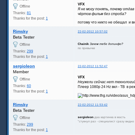
VFX
Offline
Я не могу понять, почему отдав
Thanks:
81
чёртов фильм без строба?
Thanks for the post:
1
потому что никто не обещал и в
Rimsky
22-02-2012 10:57:02
Beta Tester
Chainik
Зачем тебе допинфо?
Offline
по привычке
Thanks:
299
Thanks for the post:
1
sergioleon
22-02-2012 11:52:47
Member
VFX
Offline
Неужели сейчас нет технологий
Thanks:
60
Плеер 1080p 24 Hz вкл - ТВ в режи
Thanks for the post:
1
Rimsky
22-02-2012 11:53:42
Beta Tester
sergioleon
даа картинка в масть
Offline
"стукнул раз - специалист сразу видн
Thanks:
299
Thanks for the post:
1