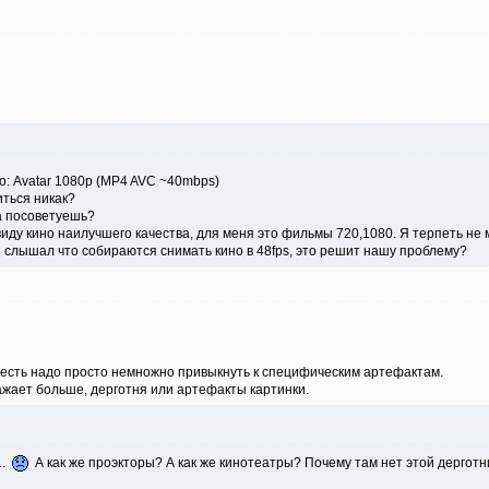
ео: Avatar 1080p (MP4 AVC ~40mbps)
иться никак?
а посоветуешь?
ввиду кино наилучшего качества, для меня это фильмы 720,1080. Я терпеть не 
я слышал что собираются снимать кино в 48fps, это решит нашу проблему?
го есть надо просто немножно привыкнуть к специфическим артефактам.
ажает больше, дерготня или артефакты картинки.
..
А как же проэкторы? А как же кинотеатры? Почему там нет этой дерготн