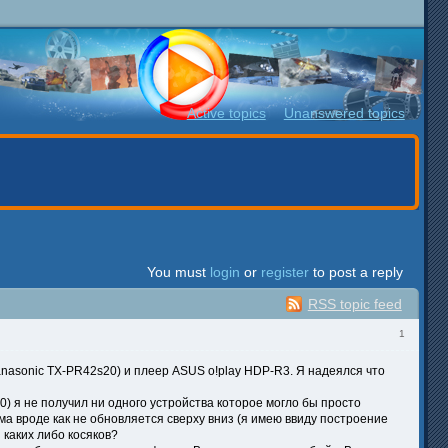
Active topics
Unanswered topics
You must
login
or
register
to post a reply
RSS topic feed
1
anasonic TX-PR42s20) и плеер ASUS o!play HDP-R3. Я надеялся что
0) я не получил ни одного устройства которое могло бы просто
ма вроде как не обновляется сверху вниз (я имею ввиду построение
 каких либо косяков?