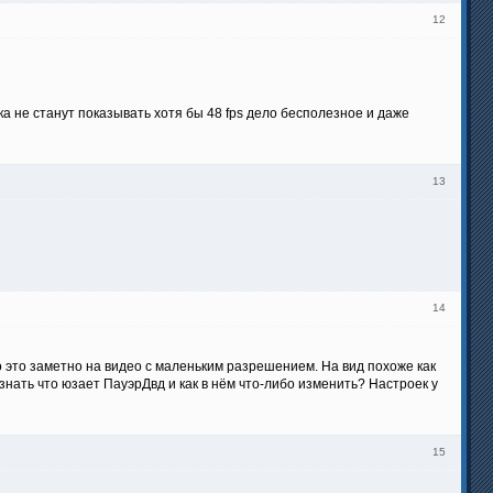
12
ка не станут показывать хотя бы 48 fps дело бесполезное и даже
13
14
о это заметно на видео с маленьким разрешением. На вид похоже как
знать что юзает ПауэрДвд и как в нём что-либо изменить? Настроек у
15