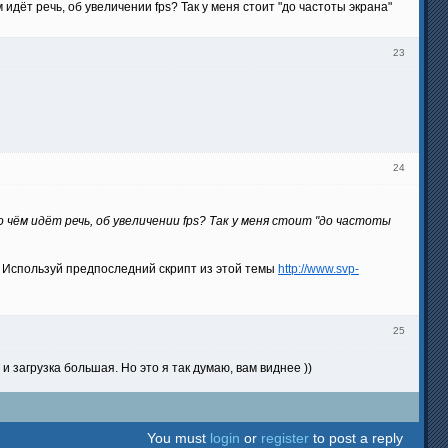
идёт речь, об увеличении fps? Так у меня стоит "до частоты экрана"
23
24
 чём идёт речь, об увеличении fps? Так у меня стоит "до частоты
 . Используй предпоследний скрипт из этой темы
http://www.svp-
25
 и загрузка большая. Но это я так думаю, вам виднее ))
You must
login
or
register
to post a reply