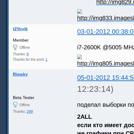
t2Vovik
03-01-2012 00:38:0
Member
i7-2600K @5005 MHz 
Offline
Thanks:
9
Thanks for the post:
1
Rimsky
05-01-2012 15:44:5
12:23:14)
Beta Tester
поделал выборки по
Offline
Thanks:
299
2ALL
если кто имеет до
же графики при CP