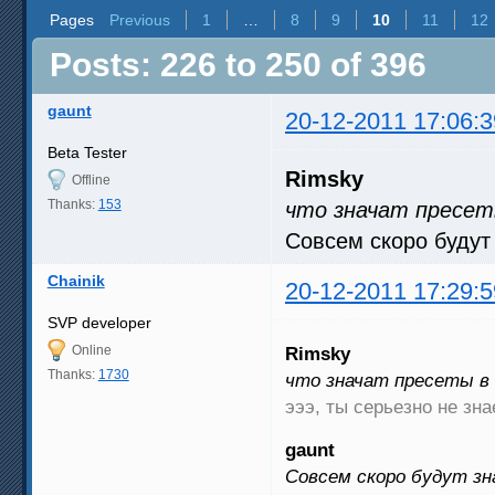
Pages
Previous
1
…
8
9
10
11
12
Posts: 226 to 250 of 396
gaunt
20-12-2011 17:06:3
Beta Tester
Rimsky
Offline
Thanks:
153
что значат пресеты
Совсем скоро будут
Chainik
20-12-2011 17:29:5
SVP developer
Online
Rimsky
Thanks:
1730
что значат пресеты в 
эээ, ты серьезно не зн
gaunt
Совсем скоро будут зн