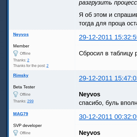
разгрузить процес
Я об этом и спрашив
тогда для проца ос
Neyvos
29-12-2011 15:32:5
Member
Сбросил в таблицу 
Offline
Thanks:
2
Thanks for the post:
2
Rimsky
29-12-2011 15:47:0
Beta Tester
Neyvos
Offline
Thanks:
299
спасибо, буль впол
MAG79
30-12-2011 00:32:0
SVP developer
Neyvos
Offline