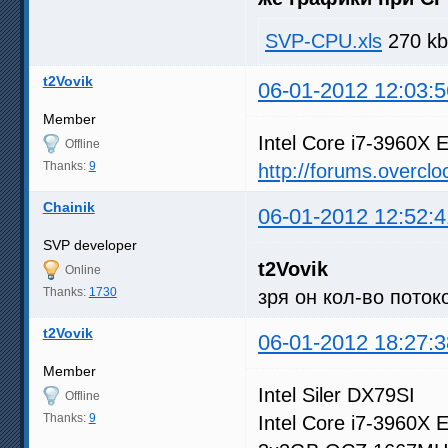
SVP-CPU.xls
270 kb
t2Vovik
06-01-2012 12:03:5
Member
Intel Core i7-3960X
Offline
Thanks:
9
http://forums.overcl
Chainik
06-01-2012 12:52:4
SVP developer
t2Vovik
Online
Thanks:
1730
зря он кол-во поток
t2Vovik
06-01-2012 18:27:3
Member
Intel Siler DX79SI
Offline
Thanks:
9
Intel Core i7-3960X