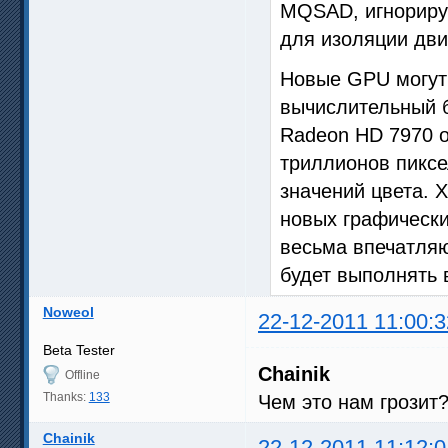
MQSAD, игнориру
для изоляции дви
Новые GPU могут 
вычислительный б
Radeon HD 7970 о
триллионов пиксе
значений цвета. 
новых графически
весьма впечатляю
будет выполнять 
Noweol
22-12-2011 11:00:3
Beta Tester
Chainik
Offline
Thanks:
133
Чем это нам грозит
Chainik
22-12-2011 11:12:0