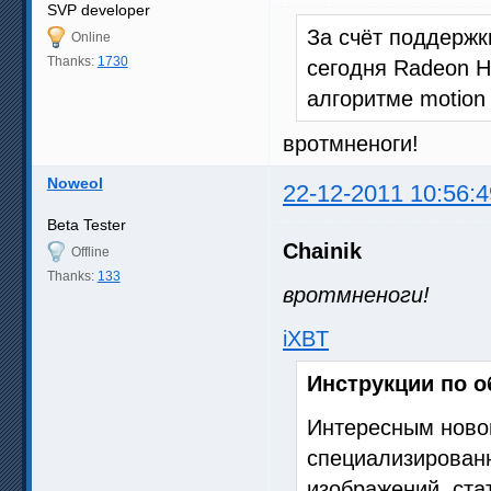
SVP developer
За счёт поддерж
Online
Thanks:
1730
сегодня Radeon 
алгоритме motion 
вротмненоги!
Noweol
22-12-2011 10:56:4
Beta Tester
Chainik
Offline
Thanks:
133
вротмненоги!
iXBT
Инструкции по 
Интересным новов
специализированн
изображений, ста