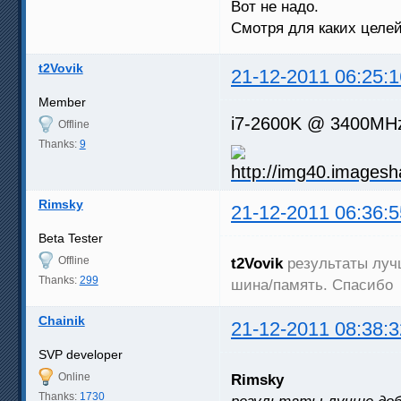
Вот не надо.
Смотря для каких целей
t2Vovik
21-12-2011 06:25:1
Member
i7-2600K @ 3400M
Offline
Thanks:
9
Rimsky
21-12-2011 06:36:5
Beta Tester
Offline
t2Vovik
результаты лучш
Thanks:
299
шина/память. Спасибо
Chainik
21-12-2011 08:38:3
SVP developer
Online
Rimsky
Thanks:
1730