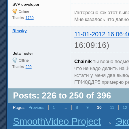
SVP developer
Online
Интересно как этот выво
Thanks:
1730
Мне казалось что давно
Rimsky
11-01-2012 16:06:4
16:09:16)
Beta Tester
Offline
Chainik
ты верно подмет
Thanks:
299
что не надо делить на 
кстати у меня два выво
ГТ440ДДР5 примерно р
Posts: 226 to 250 of 396
Pages
Previous
1
…
8
9
10
11
12
SmoothVideo Project
→
Эк