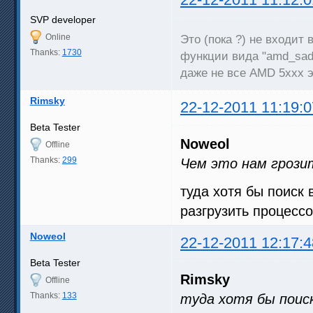
SVP developer
Online
Это (пока ?) не входит
Thanks:
1730
функции вида "amd_sad(
даже не все AMD 5xxx э
Rimsky
22-12-2011 11:19:0
Beta Tester
Noweol
Offline
Thanks:
299
Чем это нам грози
туда хотя бы поиск 
разгрузить процесс
Noweol
22-12-2011 12:17:4
Beta Tester
Rimsky
Offline
Thanks:
133
туда хотя бы поис