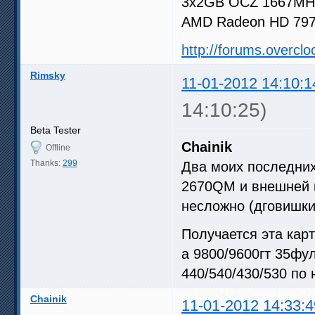
3x2GB OCZ 1667MHz
AMD Radeon HD 79
http://forums.overcl
Rimsky
11-01-2012 14:10:1
14:10:25)
Beta Tester
Chainik
Offline
Thanks:
299
Два моих последних 
2670QM и внешней 
несложно (дговишки
Получается эта кар
а 9800/9600гт 35фу
440/540/430/530 по
Chainik
11-01-2012 14:33:4