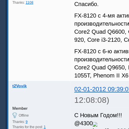
Thanks:
1108
Спасибо.
FX-8120 с 4-мя акт
производительности
Core2 Quad Q6600, C
920, Core i3-2120, C
FX-8120 с 6-ю акти
производительности
Core2 Quad Q9650, P
1055T, Phenom II X6 
t2Vovik
02-01-2012 09:39:0
12:08:08)
Member
С Новым Годом!!!
Offline
Thanks:
9
@4300
Thanks for the post:
1