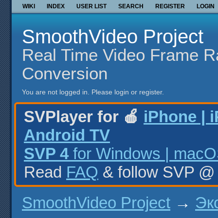
WIKI
INDEX
USER LIST
SEARCH
REGISTER
LOGIN
SmoothVideo Project
Real Time Video Frame R
Conversion
You are not logged in.
Please login or register.
SVPlayer for 🍎
iPhone | 
Android TV
SVP 4
for Windows | macOS
Read
FAQ
& follow SVP 
SmoothVideo Project
→
Эк