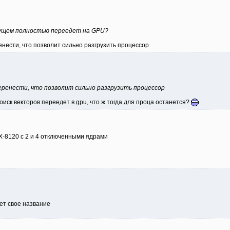
дущем полностью переедет на GPU?
енести, что позволит сильно разгрузить процессор
еренести, что позволит сильно разгрузить процессор
оиск векторов переедет в gpu, что ж тогда для проца останется?
X-8120 c 2 и 4 отключенными ядрами
ет свое название