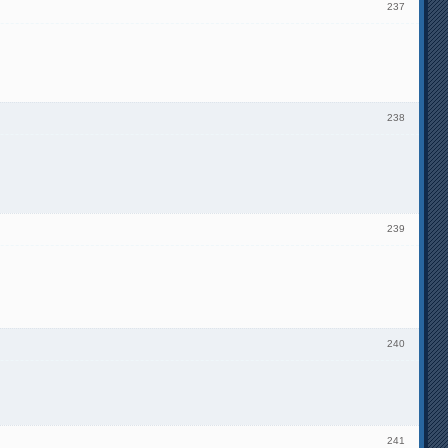
237
238
239
240
241