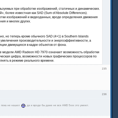
льзуемых при обработке изображений, статичных и динамических.
более известная как SAD (Sum of Absolute Differences).
ботки изображений и видеоданных, вроде определения движения
ния и многих других.
, но теперь кроме обычного SAD (4×1) в Southern Islands
увеличения производительности и энергоэффективности, а
ции движущихся в кадре объектов от фона.
чае модели AMD Radeon HD 7970 означает возможность обработки
тическая цифра, возможности новых графических процессоров по
лнять в режиме реального времени.
235
236
то пока не нашел
, да и вроде бы даже не все AMD 5xxx это умеют.