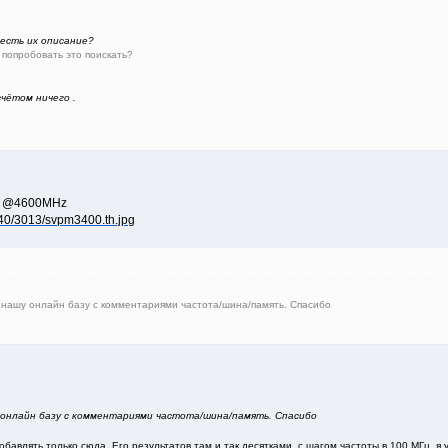
 есть их описание?
попробовать это поискать?
чётом ничего .
z @4600MHz
 нашу онлайн базу с комментариями частота/шина/память. Спасибо
 онлайн базу с комментариями частота/шина/память. Спасибо
обавлять только сюда. Его результатов там и так десятками, с шагом частоты в 100 МГц, 