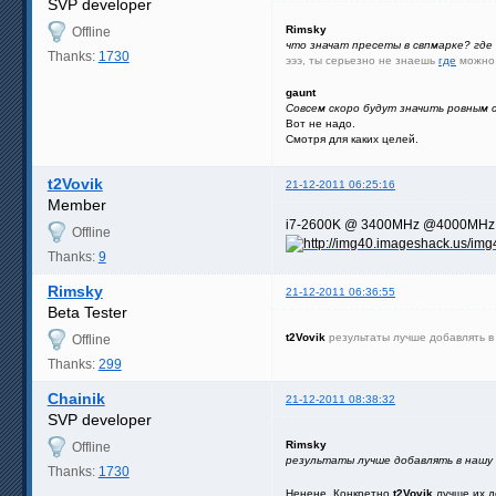
SVP developer
Rimsky
Offline
что значат пресеты в свпмарке? где
Thanks:
1730
эээ, ты серьезно не знаешь
где
можно 
gaunt
Совсем скоро будут значить ровным с
Вот не надо.
Смотря для каких целей.
t2Vovik
21-12-2011 06:25:16
Member
i7-2600K @ 3400MHz @4000MH
Offline
Thanks:
9
Rimsky
21-12-2011 06:36:55
Beta Tester
t2Vovik
результаты лучше добавлять в
Offline
Thanks:
299
Chainik
21-12-2011 08:38:32
SVP developer
Rimsky
Offline
результаты лучше добавлять в нашу
Thanks:
1730
Ненене. Конкретно
t2Vovik
лучше их д