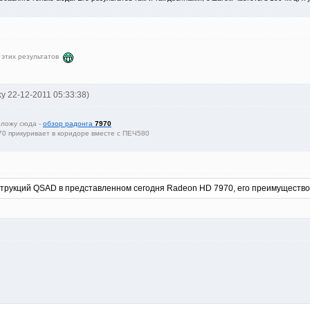
л этих результатов
ky 22-12-2011 05:33:38)
оложу сюда -
обзор радонга
7970
70 прикуривает в коридоре вместе с ПЕЧ580
струкций QSAD в представленном сегодня Radeon HD 7970, его преимущество