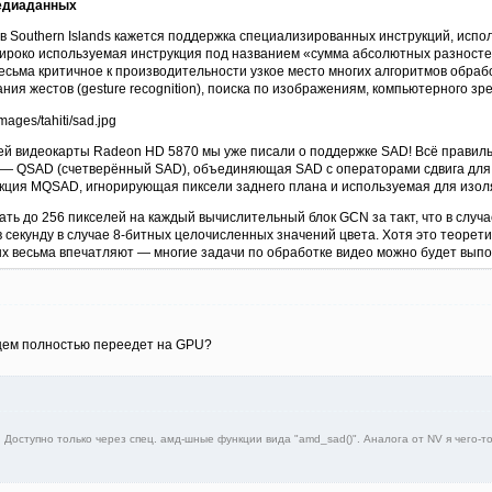
медиаданных
 Southern Islands кажется поддержка специализированных инструкций, испо
око используемая инструкция под названием «сумма абсолютных разностей», 
есьма критичное к производительности узкое место многих алгоритмов обра
вания жестов (gesture recognition), поиска по изображениям, компьютерного зре
ей видеокарты Radeon HD 5870 мы уже писали о поддержке SAD! Всё правильно
 — QSAD (счетверённый SAD), объединяющая SAD с операторами сдвига для 
кция MQSAD, игнорирующая пиксели заднего плана и используемая для изоля
ть до 256 пикселей на каждый вычислительный блок GCN за такт, что в слу
в секунду в случае 8-битных целочисленных значений цвета. Хотя это теоре
х весьма впечатляют — многие задачи по обработке видео можно будет выпо
ущем полностью переедет на GPU?
L. Доступно только через спец. амд-шные функции вида "amd_sad()". Аналога от NV я чего-