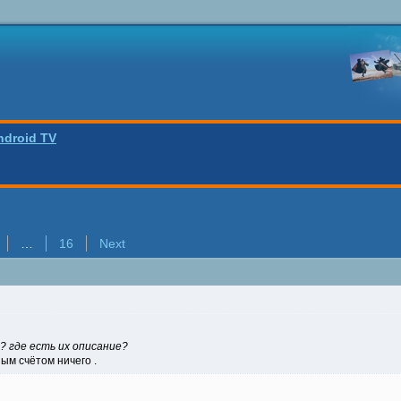
ndroid TV
…
16
Next
? где есть их описание?
ым счётом ничего .