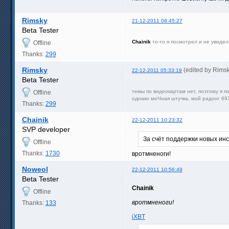
Rimsky
21-12-2011 08:45:27
Beta Tester
Chainik
то-то я посмотрел и не увиде
Offline
Thanks:
299
Rimsky
(edited by Rims
22-12-2011 05:33:19
Beta Tester
темы по видеокартам нет, поэтому я п
Offline
однако моЧная штучка, мой радонг 69
Thanks:
299
Chainik
22-12-2011 10:23:32
SVP developer
За счёт поддержки новых ин
Offline
Thanks:
1730
вротмненоги!
Noweol
22-12-2011 10:56:49
Beta Tester
Chainik
Offline
вротмненоги!
Thanks:
133
iXBT