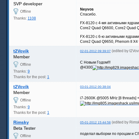
SVP developer
Neyvos
Offline
Спасибо.
Thanks:
1108
FX-8120 с 4-мя активными ядрам
Core2 Quad Q6600, Core2 Quad Q820
FX-8120 с 6-ю активными ядрами
Core2 Quad Q9650, Phenom II X4 9
t2Vovik
(edited by t2Vo
02-01-2012 09:39:07
Member
С Новым Годом!!!
Offline
@4300
Thanks:
9
Thanks for the post:
1
t2Vovik
03-01-2012 00:38:04
Member
i7-2600K @5005 MHz [8 threads] +
Offline
Thanks:
9
Thanks for the post:
1
Rimsky
(edited by Rims
05-01-2012 15:44:58
Beta Tester
поделал выборки по процам и C
Offline