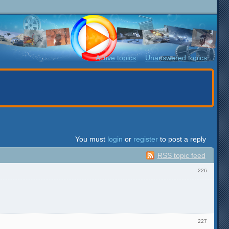
Active topics
Unanswered topics
You must
login
or
register
to post a reply
RSS topic feed
226
227