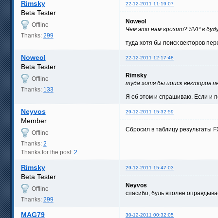
Rimsky
22-12-2011 11:19:07
Beta Tester
Noweol
Offline
Чем это нам грозит? SVP в бу
Thanks:
299
туда хотя бы поиск векторов пер
Noweol
22-12-2011 12:17:48
Beta Tester
Rimsky
Offline
туда хотя бы поиск векторов п
Thanks:
133
Я об этом и спрашиваю. Если и п
Neyvos
29-12-2011 15:32:59
Member
Сбросил в таблицу результаты F
Offline
Thanks:
2
Thanks for the post:
2
Rimsky
29-12-2011 15:47:03
Beta Tester
Neyvos
Offline
спасибо, буль вполне оправдыва
Thanks:
299
MAG79
30-12-2011 00:32:05