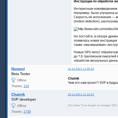
Инструкции по обработке 
Интересным нововведением в
Например, была улучшена шир
Скорость её исполнения — в
(motion detection), распозна
Но постойте, в обзоре древн
появилась новая инструкция
также «маскируемая» инстру
Новые GPU могут обрабатыва
до 7,6 триллионов пикселей 
обработке визуальных данны
Noweol
22-12-2011 11:00:32
Beta Tester
Chainik
Offline
Чем это нам грозит? SVP в буд
Thanks:
133
Chainik
22-12-2011 11:12:01
SVP developer
Это (пока ?) не входит в стандарт OC
Offline
Thanks:
1730