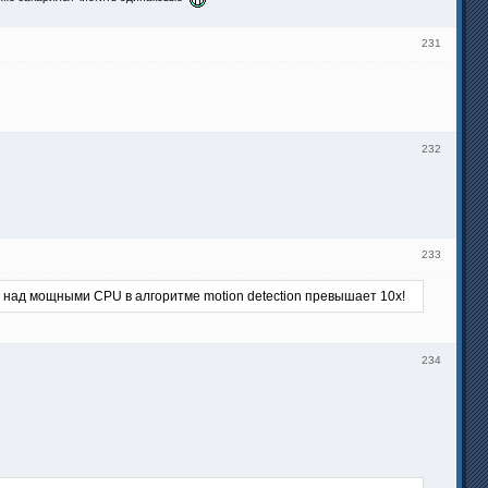
231
232
233
 над мощными CPU в алгоритме motion detection превышает 10x!
234