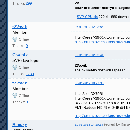
2ALL
Thanks:
299
если кто имеет доступ к видю
SVP-CPU.xls
270 kb, 889 downlo
t2Vovik
06-01-2012 12:03:56
Member
Intel Core i7-3960X Extreme Edit
Offline
http://forums.overclockers.ru/vie
Thanks:
9
Chainik
06-01-2012 12:52:41
SVP developer
t2Vovik
Offline
зря он кол-во потоков зарезал
Thanks:
1730
t2Vovik
06-01-2012 18:27:38
Member
Intel Siler DX79SI
Offline
Intel Core i7-3960X Extreme Edit
Thanks:
9
3x2GB OCZ 1667MHz 8-8-8-16_1
AMD Radeon HD 7970 3GB @115
http://forums.overclockers.ru/vie
Rimsky
(edited by Rims
11-01-2012 14:10:14
Beta Tester