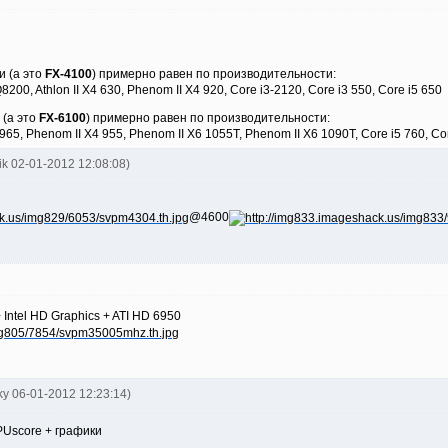
и (а это
FX-4100
) примерно равен по производительности:
0, Athlon II X4 630, Phenom II X4 920, Core i3-2120, Core i3 550, Core i5 650
 (а это
FX-6100
) примерно равен по производительности:
65, Phenom II X4 955, Phenom II X6 1055T, Phenom II X6 1090T, Core i5 760, Co
vik 02-01-2012 12:08:08)
@4600
 Intel HD Graphics + ATI HD 6950
ky 06-01-2012 12:23:14)
PUscore + графики