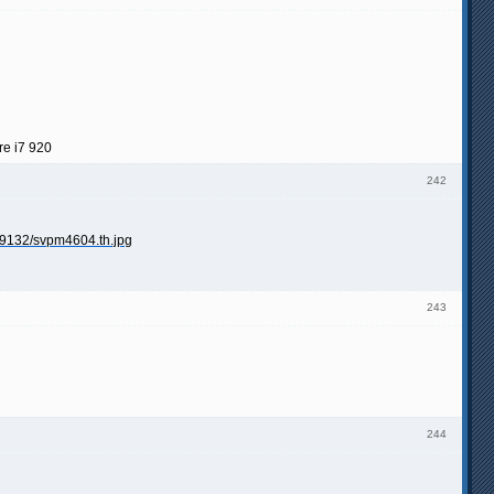
re i7 920
242
243
244