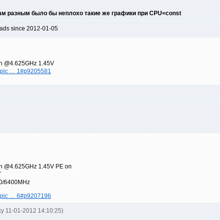
хам разным было бы неплохо такие же графики при CPU=const
ads since 2012-01-05
ion @4.625GHz 1.45V
wtopic … 1#p9205581
ion @4.625GHz 1.45V РЕ on
T
0/6400MHz
wtopic … 6#p9207196
ky 11-01-2012 14:10:25)