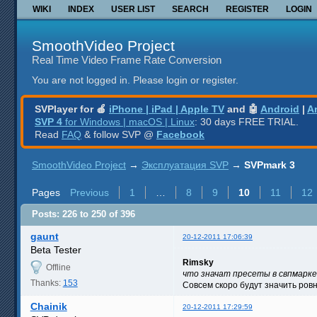
WIKI
INDEX
USER LIST
SEARCH
REGISTER
LOGIN
SmoothVideo Project
Real Time Video Frame Rate Conversion
You are not logged in.
Please login or register.
SVPlayer for 🍎
iPhone | iPad | Apple TV
and 🤖
Android
|
A
SVP 4
for Windows | macOS | Linux
: 30 days FREE TRIAL.
Read
FAQ
& follow SVP @
Facebook
SmoothVideo Project
→
Эксплуатация SVP
→
SVPmark 3
Pages
Previous
1
…
8
9
10
11
12
Posts: 226 to 250 of 396
gaunt
20-12-2011 17:06:39
Beta Tester
Rimsky
Offline
что значат пресеты в свпмарке
Thanks:
153
Совсем скоро будут значить ровн
Chainik
20-12-2011 17:29:59