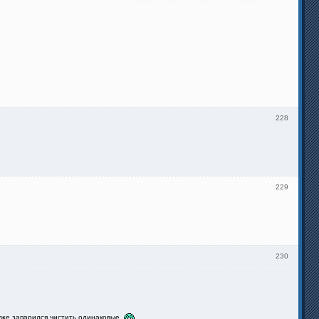
228
229
230
я уже запарился чистить одинаковые