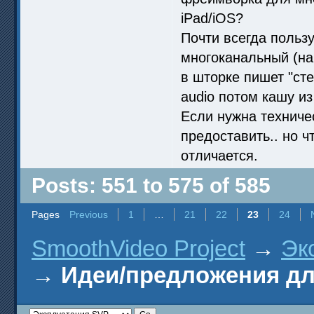
iPad/iOS?
Почти всегда польз
многоканальный (на
в шторке пишет "сте
audio потом кашу из
Если нужна техниче
предоставить.. но 
отличается.
Posts: 551 to 575 of 585
Pages
Previous
1
…
21
22
23
24
SmoothVideo Project
→
Эк
→
Идеи/предложения д