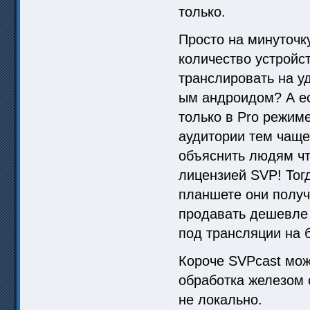
только.
Просто на минуточк
количество устройс
транслировать на у
ым андроидом? А ес
только в Pro режим
аудитории тем чаще
объяснить людям что
лицензией SVP! Тог
планшете они получ
продавать дешевле 
под трансляции на 
Короче SVPcast мож
обработка железом 
не локально.