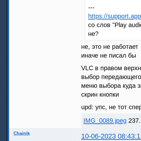
---
https://support.a
со слов "Play aud
не?
не, это не работает
иначе не писал бы
VLC в правом верхн
выбор передающего у
меню выбора куда з
скрин кнопки
upd: упс, не тот сп
IMG_0089.jpeg
237.
Chainik
10-06-2023 08:43:1