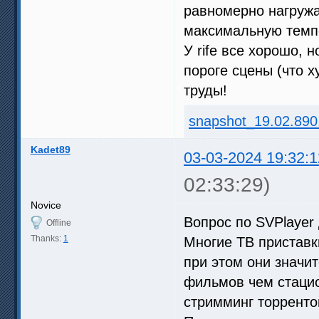
равномерно нагружа
максимальную темпе
У rife все хорошо, 
пороге сцены (что 
труды!
snapshot_19.02.890
Kadet89
03-03-2024 19:32:1
02:33:29)
Novice
Вопрос по SVPlayer 
Offline
Thanks:
1
Многие ТВ приставк
при этом они значи
фильмов чем стацио
стримминг торрентов