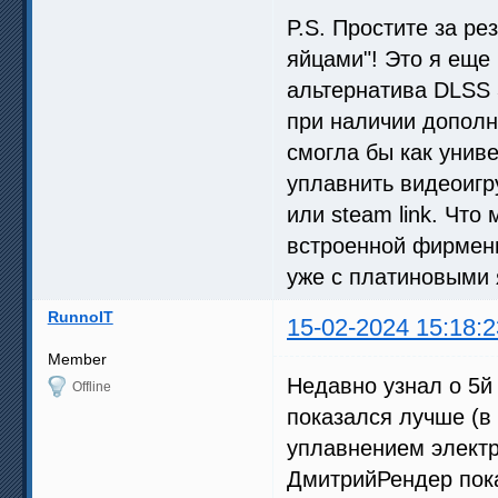
P.S. Простите за ре
яйцами"! Это я еще
альтернатива DLSS 
при наличии дополн
смогла бы как унив
уплавнить видеоигр
или steam link. Что
встроенной фирменн
уже с платиновыми 
RunnoIT
15-02-2024 15:18:2
Member
Недавно узнал о 5й
Offline
показался лучше (в
уплавнением электр
ДмитрийРендер пока