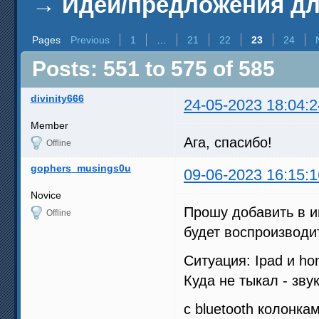
→
Идеи/предложения д
Pages
Previous
1
…
21
22
23
24
Posts: 551 to 575 of 585
divinity666
24-05-2023 18:04:2
Member
Ага, спасибо!
Offline
gophers_musings0u
09-06-2023 16:15:1
Novice
Прошу добавить в и
Offline
будет воспроизводит
Ситуация: Ipad и ho
Куда не тыкал - зву
с bluetooth колонка