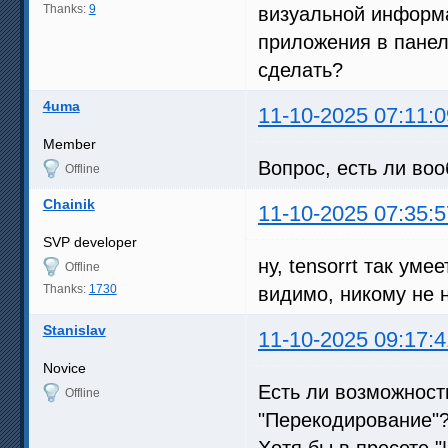
Thanks:
9
визуальной информа
приложения в панел
сделать?
4uma
11-10-2025 07:11:0
Member
Вопрос, есть ли во
Offline
Chainik
11-10-2025 07:35:5
SVP developer
ну, tensorrt так умее
Offline
Thanks:
1730
видимо, никому не н
Stanislav
11-10-2025 09:17:4
Novice
Есть ли возможност
Offline
"Перекодирование"?
Хотя бы в пресете 