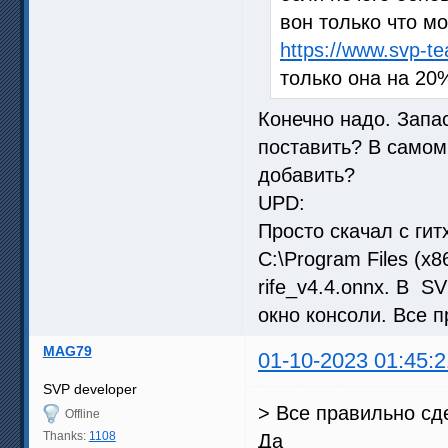
вон только что м
https://www.svp-t
только она на 20
Конечно надо. Запас
поставить? В самом
добавить?
UPD:
Просто скачал с гит
C:\Program Files (x8
rife_v4.4.onnx. В 
окно консоли. Все 
MAG79
01-10-2023 01:45:2
SVP developer
> Все правильно сд
Offline
Thanks:
1108
Да