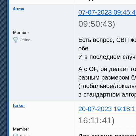
4uma
07-07-2023 09:45:4
09:50:43)
Member
Есть вопрос, СВП ж
Offline
обе.
И в последнем случа
А с OF, он делает т
разным размером б
(глобальное/локаль
в стандартном алго
lurker
20-07-2023 19:18:1
16:11:41)
Member