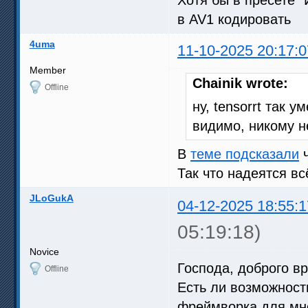
в AV1 кодировать
4uma
11-10-2025 20:17:0
Member
Chainik wrote:
Offline
ну, tensorrt так у
видимо, никому не
В
теме подсказали
ч
Так что надеятся всё
JLoGukA
04-12-2025 18:55:1
05:19:18)
Novice
Господа, доброго вр
Offline
Есть ли возможност
фреймворка для мног