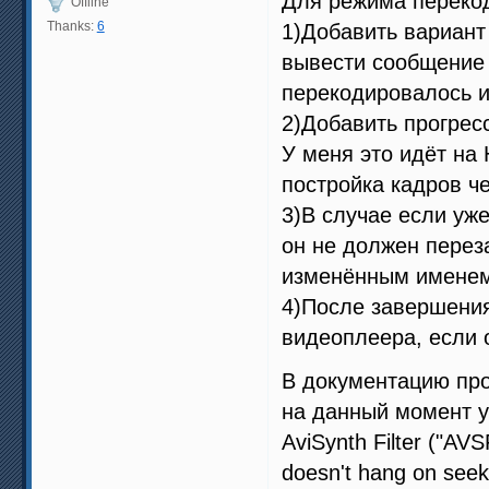
Для режима переко
Offline
Thanks:
6
1)Добавить вариант
вывести сообщение в
перекодировалось и
2)Добавить прогрес
У меня это идёт на
постройка кадров че
3)В случае если уж
он не должен перез
изменённым именем
4)После завершени
видеоплеера, если 
В документацию прош
на данный момент у
AviSynth Filter ("AV
doesn't hang on seek