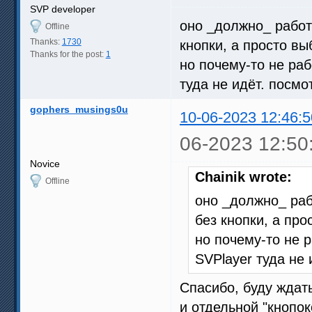
SVP developer
оно _должно_ работа
Offline
Thanks:
1730
кнопки, а просто вы
Thanks for the post:
1
но почему-то не раб
туда не идёт. посмо
gophers_musings0u
10-06-2023 12:46:5
06-2023 12:50
Novice
Chainik wrote:
Offline
оно _должно_ рабо
без кнопки, а про
но почему-то не 
SVPlayer туда не 
Спасибо, буду ждат
и отдельной "кнопок