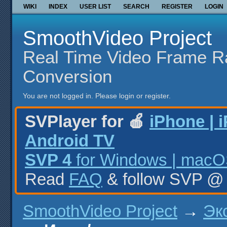
WIKI
INDEX
USER LIST
SEARCH
REGISTER
LOGIN
SmoothVideo Project
Real Time Video Frame R
Conversion
You are not logged in.
Please login or register.
SVPlayer for 🍎
iPhone | 
Android TV
SVP 4
for Windows | macOS
Read
FAQ
& follow SVP 
SmoothVideo Project
→
Эк