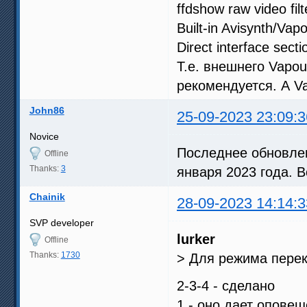
ffdshow raw video filt
Built-in Avisynth/Vap
Direct interface sectio
Т.е. внешнего Vapou
рекомендуется. А Va
John86
25-09-2023 23:09:3
Novice
Последнее обновлени
Offline
Thanks:
3
января 2023 года. 
Chainik
28-09-2023 14:14:3
SVP developer
lurker
Offline
Thanks:
1730
> Для режима пере
2-3-4 - сделано
1 - оно дает опове