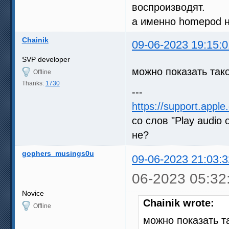
воспроизводят.
а именно homepod не
Chainik
09-06-2023 19:15:0
SVP developer
можно показать так
Offline
Thanks:
1730
---
https://support.app
со слов "Play audio 
не?
gophers_musings0u
09-06-2023 21:03:3
06-2023 05:32
Novice
Chainik wrote:
Offline
можно показать т