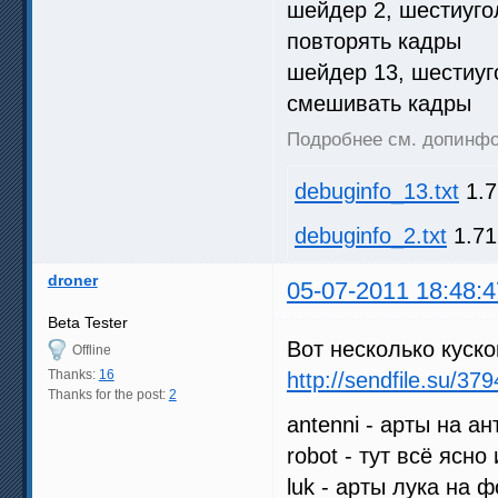
шейдер 2, шестиугол
повторять кадры
шейдер 13, шестиуго
смешивать кадры
Подробнее см. допинфо (
debuginfo_13.txt
1.7
debuginfo_2.txt
1.71
droner
05-07-2011 18:48:4
Beta Tester
Вот несколько куско
Offline
Thanks:
16
http://sendfile.su/37
Thanks for the post:
2
antenni - арты на а
robot - тут всё ясн
luk - арты лука на ф