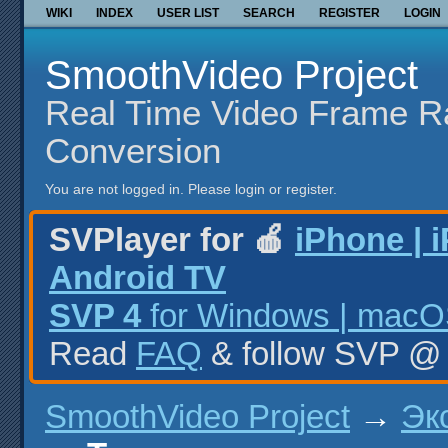
WIKI
INDEX
USER LIST
SEARCH
REGISTER
LOGIN
SmoothVideo Project
Real Time Video Frame R
Conversion
You are not logged in.
Please login or register.
SVPlayer for 🍎
iPhone | 
Android TV
SVP 4
for Windows | macOS
Read
FAQ
& follow SVP 
SmoothVideo Project
→
Эк