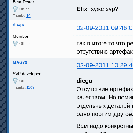
Beta Tester
Elix
, хуже svp?
Offline
Thanks:
16
diego
02-09-2011 09:46:0
Member
так в итоге то что 
Offline
отсутствию артефак
MAG79
02-09-2011 10:29:4
SVP developer
diego
Offline
Thanks:
1108
Отсутствие артефак
качеством. Но поми
отдельных деталей 
одно портим другое
Вам надо конкретны