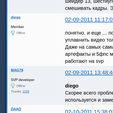
шейдер 13, шестиуго
смешивать кадры. Э
diego
02-09-2011 11:17:0
Member
понятно. и еще ... 
Offline
уплавнить видео тол
Даже на самых самы
артефакты и 5фпс м
работают на svp
MAG79
02-09-2011 13:48:4
SVP developer
diego
Offline
Thanks:
1108
Скорее всего пробл
используется и заме
DAAO
02-10-2011 15:38:0