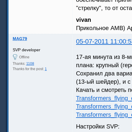
"стрелку", то от ос
vivan
Прикольное АМВ) Ар
MAG79
05-07-2011 11:00:5
SVP developer
17-ая минута из 8-
Offline
Thanks:
1108
плана: крупный (гер
Thanks for the post:
1
Сохранил два вари
(13-ый шейдер), и 
Качать и смотреть п
Transformers_flying
Transformers_flying
Transformers_flying
Настройки SVP: