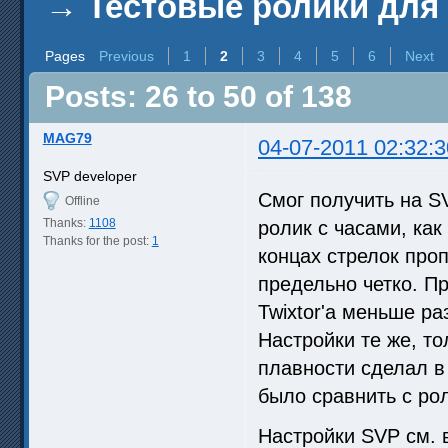
→
Тестовые ролики для
Pages
Previous
1
2
3
4
5
6
Next
Posts: 26 to 50 of 138
MAG79
04-07-2011 02:32:3
SVP developer
Смог получить на S
Offline
Thanks:
1108
ролик с часами, как
Thanks for the post:
1
концах стрелок про
предельно четко. П
Twixtor'а меньше р
Настройки те же, т
плавности сделал в
было сравнить с р
Настройки SVP см. в