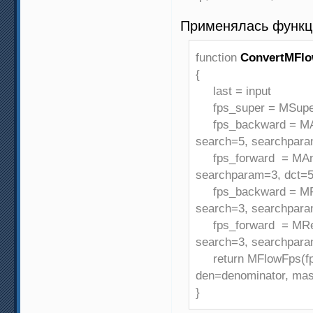
Применялась функц
function
ConvertMFl
{
last = input
fps_super = MSuper(i
fps_backward = MAnal
search=5, searchpara
fps_forward = MAnaly
searchparam=3, dct=5
fps_backward = MReca
search=3, searchpara
fps_forward = MRecal
search=3, searchpara
return MFlowFps(fps
den=denominator, ma
}