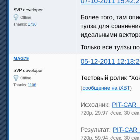
07-10-2011 15:42:2
SVP developer
Более того, там оп
Offline
Thanks:
1730
тулза для сравнени
идеальными вектор
Только все тулзы п
MAG79
05-12-2011 12:13:2
SVP developer
Тестовый ролик "Хо
Offline
Thanks:
1108
(
сообщение на iXBT
)
Исходник:
PIT-CAR_
720р, 29.97 к/сек, 30 сек
Результат:
PIT-CAR_
720р, 59.94 к/сек, 30 сек