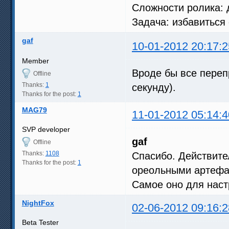
Сложности ролика:
Задача: избавиться 
gaf
10-01-2012 20:17:2
Member
Вроде бы все пере
Offline
Thanks:
1
секунду).
Thanks for the post:
1
MAG79
11-01-2012 05:14:4
SVP developer
gaf
Offline
Thanks:
1108
Спасибо. Действите
Thanks for the post:
1
ореольными артефа
Самое оно для наст
NightFox
02-06-2012 09:16:2
Beta Tester