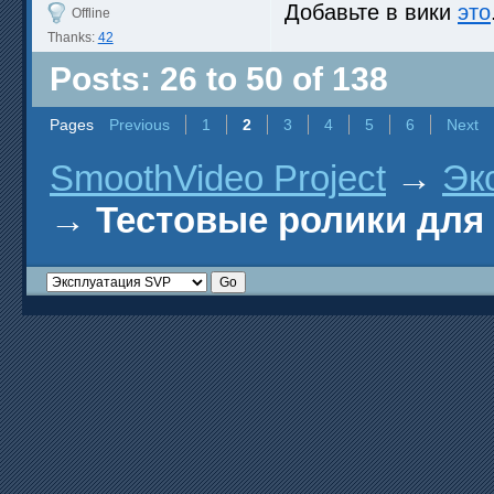
Добавьте в вики
это
Offline
Thanks:
42
Posts: 26 to 50 of 138
Pages
Previous
1
2
3
4
5
6
Next
SmoothVideo Project
→
Эк
→
Тестовые ролики для