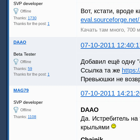
SVP developer
Вот, кстати, вроде 
Offline
Thanks:
1730
eval.sourceforge.net/
Thanks for the post:
1
Качать там много, 700 
DAAO
07-10-2011 12:40:1
Beta Tester
Добавил ещё одну "с
Offline
Thanks:
59
Ссылка та же
https:
Thanks for the post:
1
Превьюшки не возвр
MAG79
07-10-2011 14:21:2
SVP developer
DAAO
Offline
Thanks:
1108
Да. Истребитель на
крыльями
Chainik