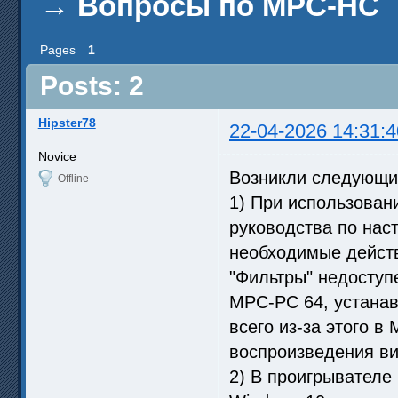
→
Вопросы по MPC-HC
Pages
1
Posts: 2
Hipster78
22-04-2026 14:31:4
Novice
Возникли следующие
Offline
1) При использован
руководства по наст
необходимые действ
"Фильтры" недоступ
МРС-РС 64, устанав
всего из-за этого в
воспроизведения ви
2) В проигрывателе