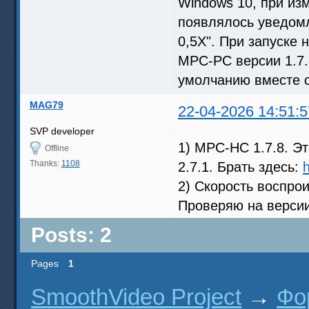
Windows 10, при из
появлялось уведомл
0,5X". При запуске 
МРС-РС версии 1.7.
умолчанию вместе 
MAG79
22-04-2026 14:51:5
SVP developer
1) MPC-HC 1.7.8. Э
Offline
Thanks:
1108
2.7.1. Брать здесь:
h
2) Скорость воспрои
Проверяю на версии 
Posts: 2
Pages
1
SmoothVideo Project
→
Фо