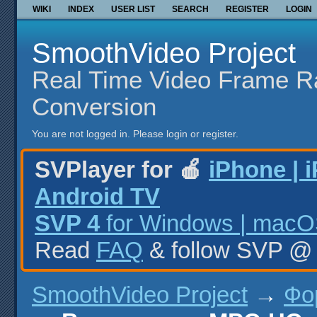
WIKI
INDEX
USER LIST
SEARCH
REGISTER
LOGIN
SmoothVideo Project
Real Time Video Frame R
Conversion
You are not logged in.
Please login or register.
SVPlayer for 🍎
iPhone | 
Android TV
SVP 4
for Windows | macOS
Read
FAQ
& follow SVP 
SmoothVideo Project
→
Фо