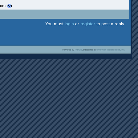
 нет
You must
login
or
register
to post a reply
Powered by
PunBB
, supported by
Informer Technologies, Inc
.