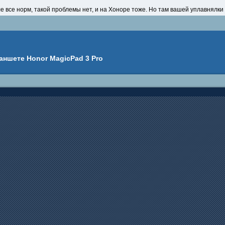
е все норм, такой проблемы нет, и на Хоноре тоже. Но там вашей уплавнялки
ланшете Honor MagicPad 3 Pro