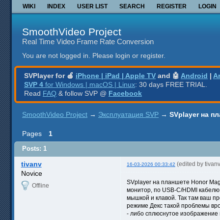
WIKI
INDEX
USER LIST
SEARCH
REGISTER
LOGIN
SmoothVideo Project
Real Time Video Frame Rate Conversion
You are not logged in.
Please login or register.
SVPlayer for 🍎
iPhone | iPad | Apple TV
and 🤖
Android
|
A
SVP 4
for Windows | macOS | Linux
: 30 days FREE TRIAL.
Read
FAQ
& follow SVP @
Facebook
SmoothVideo Project
→
Эксплуатация SVP
→
SVplayer на п
Pages
1
Posts: 1
tivanv
(edited by tiva
16-03-2026 00:33:42
Novice
SVplayer на планшете Honor Mag
Offline
монитор, по USB-C/HDMI кабелю,
мышкой и клавой. Так там ваш пр
режиме Декс такой проблемы вро
- либо сплюснутое изображение 