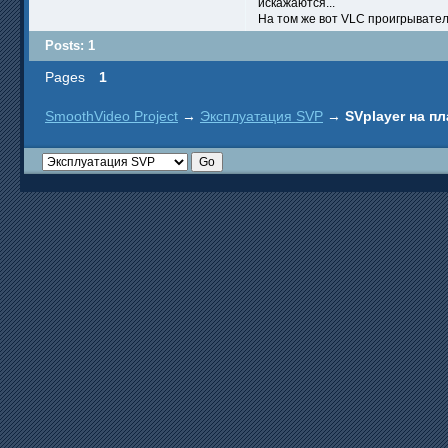
искажаются...
На том же вот VLC проигрывател
Posts: 1
Pages
1
SmoothVideo Project
→
Эксплуатация SVP
→
SVplayer на п