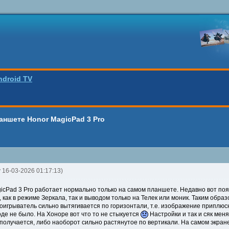
ndroid TV
ланшете Honor MagicPad 3 Pro
nv 16-03-2026 01:17:13)
icPad 3 Pro работает нормально только на самом планшете. Недавно вот по
 как в режиме Зеркала, так и выводом только на Телек или моник. Таким обр
оигрыватель сильно вытягивается по горизонтали, т.е. изображение приплюсн
де не было. На Хоноре вот что то не стыкуется
Настройки и так и сяк мен
получается, либо наоборот сильно растянутое по вертикали. На самом экра