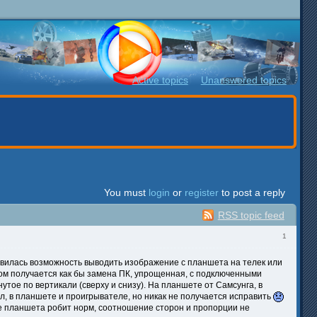
Active topics
Unanswered topics
You must
login
or
register
to post a reply
RSS topic feed
1
явилась возможность выводить изображение с планшета на телек или
азом получается как бы замена ПК, упрощенная, с подключенными
утое по вертикали (сверху и снизу). На планшете от Самсунга, в
ял, в планшете и проигрывателе, но никак не получается исправить
не планшета робит норм, соотношение сторон и пропорции не