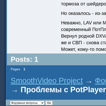
тормоза от шейдеро
Но оказалось - из-з
Неважно, LAV или 
современный ПотПле
Вернул родной DXVA
же и СВП - снова с
Может, кому-то помо
Posts: 1
Pages
1
SmoothVideo Project
→
Фо
→
Проблемы с PotPlayer