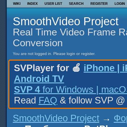
WIKI
INDEX
USER LIST
SEARCH
REGISTER
LOGIN
SmoothVideo Project
Real Time Video Frame R
Conversion
You are not logged in.
Please login or register.
SVPlayer for 🍎
iPhone | 
Android TV
SVP 4
for Windows | macOS
Read
FAQ
& follow SVP 
SmoothVideo Project
→
Фо