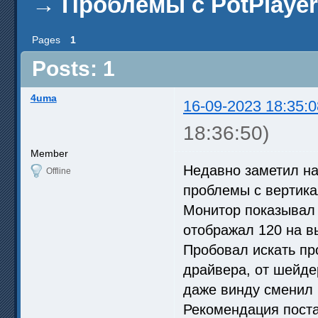
→
Проблемы с PotPlayer
Pages
1
Posts: 1
4uma
16-09-2023 18:35:0
18:36:50)
Member
Недавно заметил на
Offline
проблемы с вертика
Монитор показывал 
отображал 120 на в
Пробовал искать пр
драйвера, от шейде
даже винду сменил 
Рекомендация поста