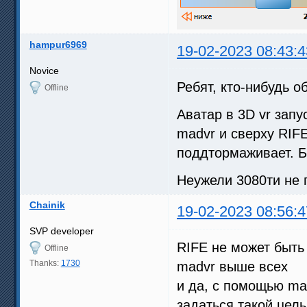
hampur6969
19-02-2023 08:43:4
Novice
Ребят, кто-нибудь о
Offline
Аватар в 3D vr запу
madvr и сверху RIFE
поддтормаживает. Б
Неужели 3080ти не п
Chainik
19-02-2023 08:56:4
SVP developer
RIFE не может быть
Offline
Thanks:
1730
madvr выше всех
и да, с помощью ma
задаться такой цель