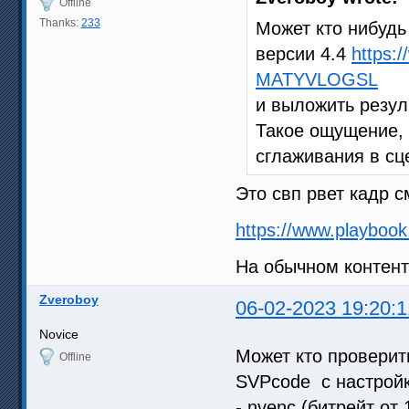
Offline
Thanks:
233
Может кто нибудь
версии 4.4
https:
MATYVLOGSL
и выложить резул
Такое ощущение, 
сглаживания в сц
Это свп рвет кадр 
https://www.playbo
На обычном контент
Zveroboy
06-02-2023 19:20:1
Novice
Может кто проверит
Offline
SVPcode c настрой
- nvenc (битрейт от 