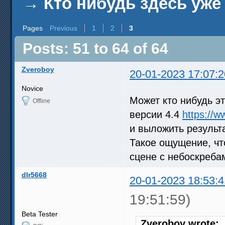
→
Кто нибудь здесь уже
Pages
Previous
1
2
3
Posts: 51 to 64 of 64
Zveroboy
20-01-2023 17:07:2
Novice
Может кто нибудь э
Offline
версии 4.4
https:/
и выложить результ
Такое ощущение, чт
сцене с небоскреба
dlr5668
20-01-2023 18:53:4
19:51:59)
Beta Tester
Zveroboy wrote: