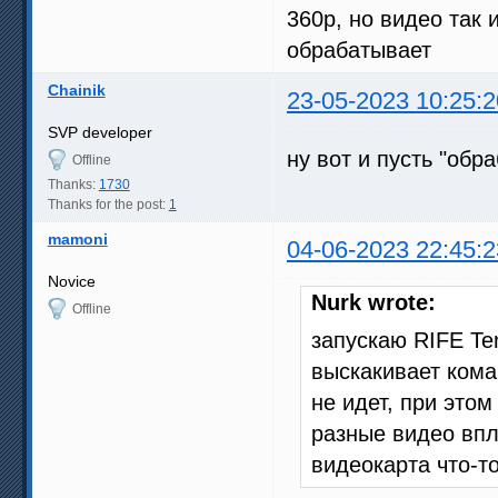
360р, но видео так 
обрабатывает
Chainik
23-05-2023 10:25:2
SVP developer
ну вот и пусть "обр
Offline
Thanks:
1730
Thanks for the post:
1
mamoni
04-06-2023 22:45:2
Novice
Nurk wrote:
Offline
запускаю RIFE Te
выскакивает коман
не идет, при это
разные видео впло
видеокарта что-т