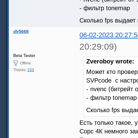
- фильтр tonemap
Сколько fps выдает
dlr5668
06-02-2023 20:27:5
20:29:09)
Beta Tester
Zveroboy wrote:
Offline
Thanks:
233
Может кто провер
SVPcode c настр
- nvenc (битрейт 
- фильтр tonemap
Сколько fps выда
Есть только такое, 
Сорс 4К немного за