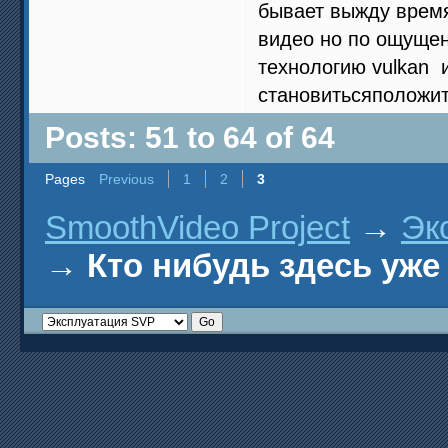
бывает выжду время
видео но по ощущен
технологию vulkan 
становитьсяположи
Posts: 51 to 64 of 64
Pages
Previous
1
2
3
SmoothVideo Project
→
Эк
→
Кто нибудь здесь уже