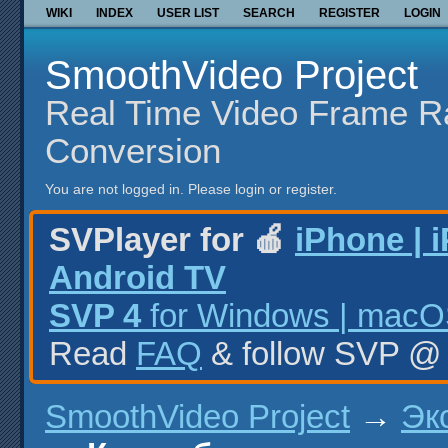
WIKI
INDEX
USER LIST
SEARCH
REGISTER
LOGIN
SmoothVideo Project
Real Time Video Frame R
Conversion
You are not logged in.
Please login or register.
SVPlayer for 🍎
iPhone | 
Android TV
SVP 4
for Windows | macOS
Read
FAQ
& follow SVP 
SmoothVideo Project
→
Эк