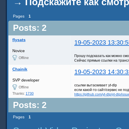
→
Подскажите как смотре
Pages
1
Posts: 2
flysats
19-05-2023 13:30:5
Novice
Прошу подсказать как можно смот
Offline
Сейчас прямые ссылки на трансл
Chainik
19-05-2023 14:30:3
SVP developer
ссылки вытаскивает yt-dlp
Offline
если какой-то сайт/сервис не п
Thanks:
1730
https://github.com/yt-dlp/yt-dlp/issu
Posts: 2
Pages
1