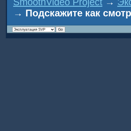
SmoothVideo Project
→
Эк
→
Подскажите как смотре