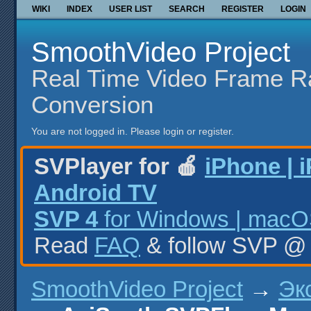
WIKI
INDEX
USER LIST
SEARCH
REGISTER
LOGIN
SmoothVideo Project
Real Time Video Frame R
Conversion
You are not logged in.
Please login or register.
SVPlayer for 🍎
iPhone | 
Android TV
SVP 4
for Windows | macOS
Read
FAQ
& follow SVP 
SmoothVideo Project
→
Эк