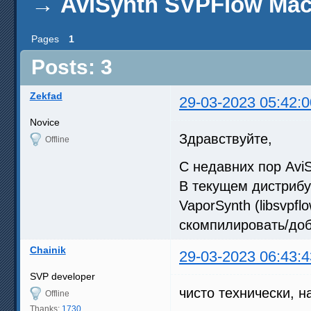
→
AviSynth SVPFlow Ma
Pages
1
Posts: 3
Zekfad
29-03-2023 05:42:0
Novice
Здравствуйте,
Offline
С недавних пор Avi
В текущем дистрибу
VaporSynth (libsvpflo
скомпилировать/доб
Chainik
29-03-2023 06:43:4
SVP developer
чисто технически, н
Offline
Thanks:
1730