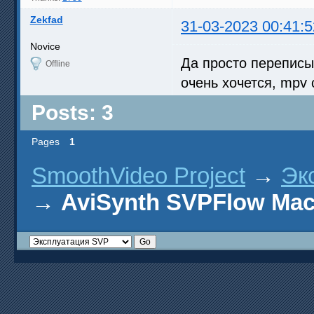
Zekfad
31-03-2023 00:41:5
Novice
Да просто переписыв
Offline
очень хочется, mpv 
Posts: 3
Pages
1
SmoothVideo Project
→
Эк
→
AviSynth SVPFlow Ma