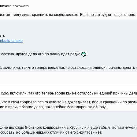
 ничего похожего
ватает, могу лишь сравнить на своём железе. Если не затруднит, ещё вопрос: 
ать
winbuild-cmake
не сложно. другое дело что по плану идет редко
65 включили, так что теперь вроде как не осталось ни единой причины делат
ц x265 включили, так что теперь вроде как не осталось ни единой причины де
 что в свои сборки shinchiro чего-то не докладывает, ибо, в сравнении по раз
сие и прочие благие дела, покорнейше благодарен за обнову.
лько не доложил 8-битного кодирования в x265, ну и я еще забыл что там нужен
обрать. но больше никаких отличий от его скриптов - нет.