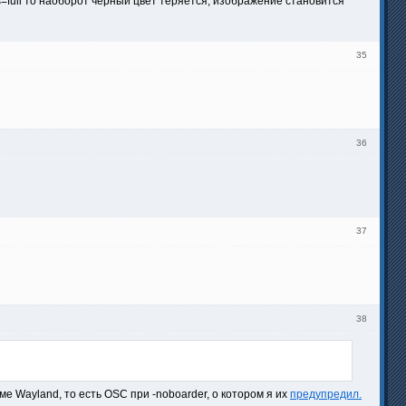
evels=full то наоборот черный цвет теряется, изображение становится
35
36
37
38
е Wayland, то есть OSC при -noboarder, о котором я их
предупредил.