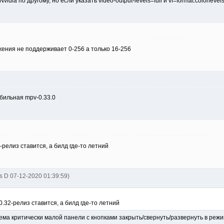
Nvidia по другому, но если указать video-output-levels=full и vf=format:colorl
жения не поддерживает 0-256 а только 16-256
абильная mpv-0.33.0
2-релиз ставится, а билд где-то летний
s D 07-12-2020 01:39:59)
 0.32-релиз ставится, а билд где-то летний
ма критически малой панели с кнопками закрыть/свернуть/развернуть в режим