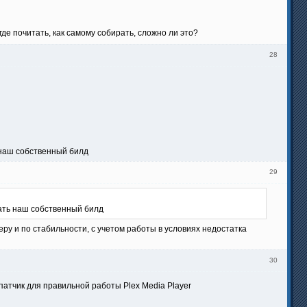
где почитать, как самому собирать, сложно ли это?
28
ь наш собственный билд
29
лать наш собственный билд
меру и по стабильности, с учетом работы в условиях недостатка
30
 патчик для правильной работы Plex Media Player