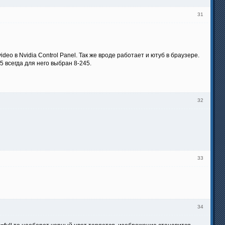
31
ideo в Nvidia Control Panel. Так же вроде работает и ютуб в браузере.
 всегда для него выбран 8-245.
32
33
34