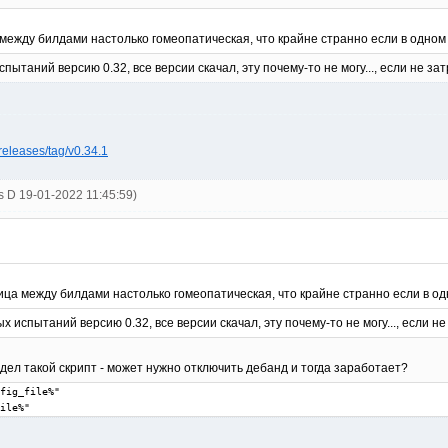
 между билдами настолько гомеопатическая, что крайне странно если в одном
пытаний версию 0.32, все версии скачал, эту почему-то не могу..., если не за
releases/tag/v0.34.1
s D 19-01-2022 11:45:59)
ница между билдами настолько гомеопатическая, что крайне странно если в од
х испытаний версию 0.32, все версии скачал, эту почему-то не могу..., если н
дел такой скрипт - может нужно отключить дебанд и тогда заработает?
fig_file%"

ile%"