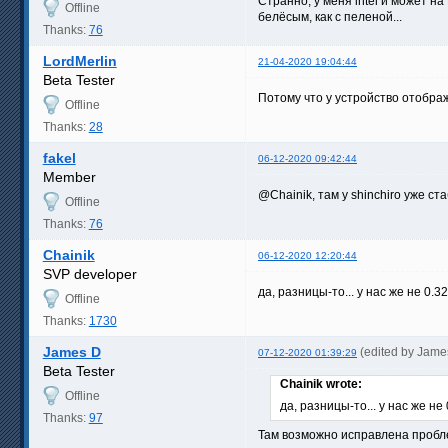
Странно, у меня intel и может на 
Offline
белёсым, как с пеленой...
Thanks:
76
LordMerlin
21-04-2020 19:04:44
Beta Tester
Потому что у устройство отобра
Offline
Thanks:
28
fakel
06-12-2020 09:42:44
Member
@Chainik, там у shinchiro уже ст
Offline
Thanks:
76
Chainik
06-12-2020 12:20:44
SVP developer
да, разницы-то... у нас же не 0.3
Offline
Thanks:
1730
James D
(edited by Jame
07-12-2020 01:39:29
Beta Tester
Chainik wrote:
Offline
да, разницы-то... у нас же не
Thanks:
97
Там возможно исправлена пробле