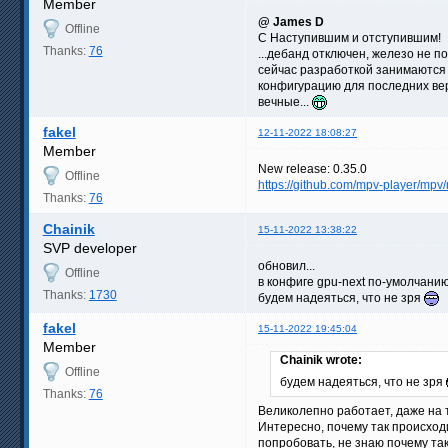
Member
@ James D
Offline
С Наступившим и отступившим!
Thanks:
76
...дебанд отключен, железо не 
сейчас разработкой занимаются 
конфигурацию для последних верс
вечные...
fakel
12-11-2022 18:08:27
Member
New release: 0.35.0
Offline
https://github.com/mpv-player/mpv/
Thanks:
76
Chainik
15-11-2022 13:38:22
SVP developer
обновил...
Offline
в конфиге gpu-next по-умолчани
Thanks:
1730
будем надеяться, что не зря
fakel
15-11-2022 19:45:04
Member
Chainik wrote:
Offline
будем надеяться, что не зря
Thanks:
76
Великолепно работает, даже на т
Интересно, почему так происходи
попробовать, не знаю почему так