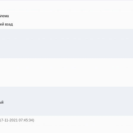
блема
ней взад
ый
 17-11-2021 07:45:34)