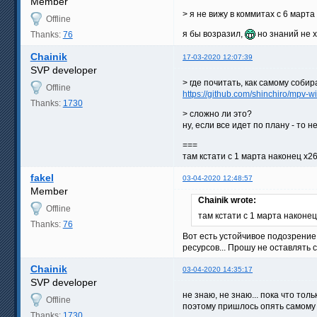
Member
> я не вижу в коммитах с 6 марта
Offline
я бы возразил,
но знаний не х
Thanks:
76
Chainik
17-03-2020 12:07:39
SVP developer
> где почитать, как самому собир
Offline
https://github.com/shinchiro/mpv-
Thanks:
1730
> сложно ли это?
ну, если все идет по плану - то 
===
там кстати с 1 марта наконец x2
fakel
03-04-2020 12:48:57
Member
Chainik wrote:
Offline
там кстати с 1 марта наконе
Thanks:
76
Вот есть устойчивое подозрение,
ресурсов... Прошу не оставлять 
Chainik
03-04-2020 14:35:17
SVP developer
не знаю, не знаю... пока что то
Offline
поэтому пришлось опять самому с
Thanks:
1730