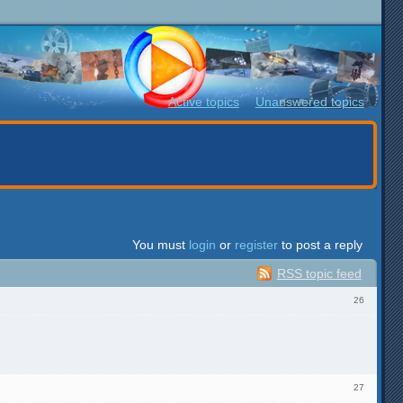
Active topics
Unanswered topics
You must
login
or
register
to post a reply
RSS topic feed
26
27