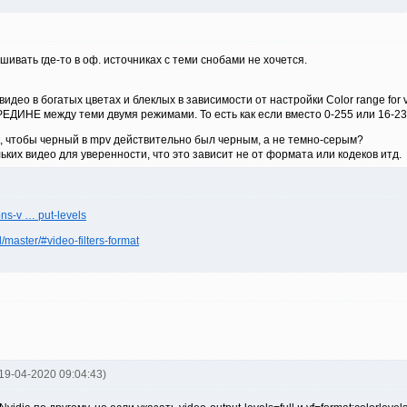
шивать где-то в оф. источниках с теми снобами не хочется.
 видео в богатых цветах и блеклых в зависимости от настройки Color range for v
ЕДИНЕ между теми двумя режимами. То есть как если вместо 0-255 или 16-235
к, чтобы черный в mpv действительно был черным, а не темно-серым?
льких видео для уверенности, что это зависит не от формата или кодеков итд.
ons-v … put-levels
/master/#video-filters-format
l 19-04-2020 09:04:43)