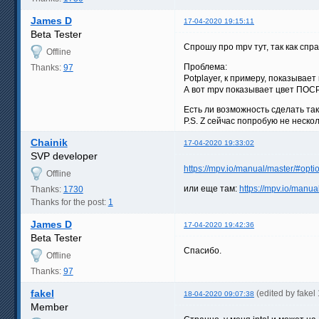
James D
17-04-2020 19:15:11
Beta Tester
Спрошу про mpv тут, так как спра
Offline
Проблема:
Thanks:
97
Potplayer, к примеру, показывает
А вот mpv показывает цвет ПОСР
Есть ли возможность сделать та
P.S. Z сейчас попробую не неско
Chainik
17-04-2020 19:33:02
SVP developer
https://mpv.io/manual/master/#opti
Offline
или еще там:
https://mpv.io/manual
Thanks:
1730
Thanks for the post:
1
James D
17-04-2020 19:42:36
Beta Tester
Спасибо.
Offline
Thanks:
97
fakel
(edited by fake
18-04-2020 09:07:38
Member