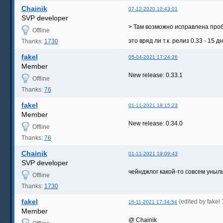
Chainik
07-12-2020 10:43:01
SVP developer
> Там возможно исправлена про
Offline
это вряд ли т.к. релиз 0.33 - 15 д
Thanks:
1730
fakel
05-04-2021 17:24:26
Member
New release: 0.33.1
Offline
Thanks:
76
fakel
01-11-2021 18:15:23
Member
New release: 0.34.0
Offline
Thanks:
76
Chainik
01-11-2021 19:09:43
SVP developer
чейнджлог какой-то совсем уныл
Offline
Thanks:
1730
fakel
(edited by fakel
16-11-2021 17:34:54
Member
@ Chainik