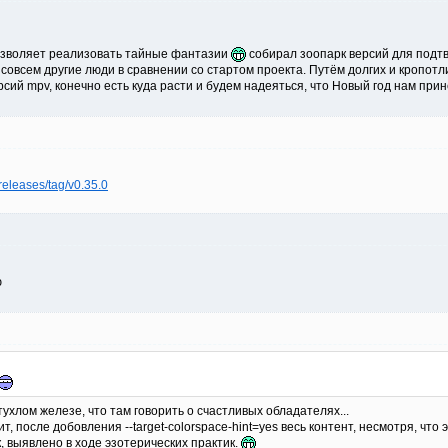
позволяет реализовать тайные фантазии
собирал зоопарк версий для подтв
совсем другие люди в сравнении со стартом проекта. Путём долгих и кропот
ий mpv, конечно есть куда расти и будем надеяться, что Новый год нам прин
releases/tag/v0.35.0
ю
ухлом железе, что там говорить о счастливых обладателях...
т, после добовления --target-colorspace-hint=yes весь контент, несмотря, чт
, выявлено в ходе эзотерических практик.