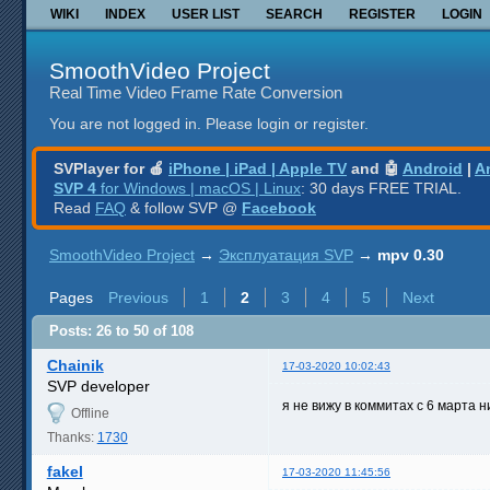
WIKI
INDEX
USER LIST
SEARCH
REGISTER
LOGIN
SmoothVideo Project
Real Time Video Frame Rate Conversion
You are not logged in.
Please login or register.
SVPlayer for 🍎
iPhone | iPad | Apple TV
and 🤖
Android
|
A
SVP 4
for Windows | macOS | Linux
: 30 days FREE TRIAL.
Read
FAQ
& follow SVP @
Facebook
SmoothVideo Project
→
Эксплуатация SVP
→
mpv 0.30
Pages
Previous
1
2
3
4
5
Next
Posts: 26 to 50 of 108
Chainik
17-03-2020 10:02:43
SVP developer
я не вижу в коммитах с 6 марта 
Offline
Thanks:
1730
fakel
17-03-2020 11:45:56