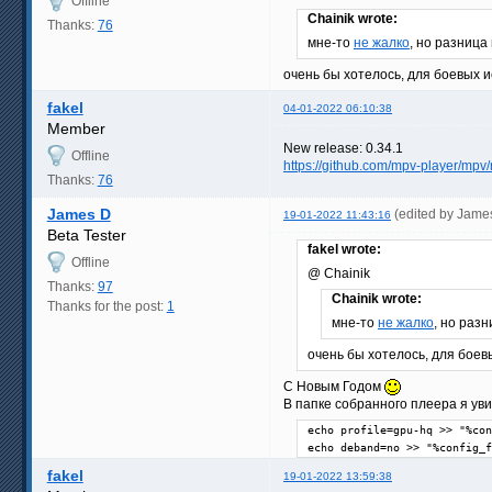
Offline
Chainik wrote:
Thanks:
76
мне-то
не жалко
, но разница
очень бы хотелось, для боевых ис
fakel
04-01-2022 06:10:38
Member
New release: 0.34.1
Offline
https://github.com/mpv-player/mpv/
Thanks:
76
James D
(edited by Jame
19-01-2022 11:43:16
Beta Tester
fakel wrote:
Offline
@ Chainik
Thanks:
97
Chainik wrote:
Thanks for the post:
1
мне-то
не жалко
, но раз
очень бы хотелось, для боевы
C Новым Годом
В папке собранного плеера я уви
echo profile=gpu-hq >> "%con
echo deband=no >> "%config_f
fakel
19-01-2022 13:59:38