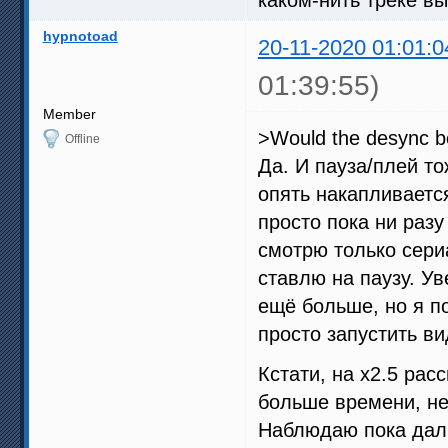
hypnotoad
20-11-2020 01:01:0
01:39:55)
Member
>Would the desync be
Offline
Да. И пауза/плей т
опять накапливаетс
просто пока ни разу
смотрю только сериа
ставлю на паузу. Ув
ещё больше, но я по
просто запустить в
Кстати, на х2.5 рас
больше времени, не
Наблюдаю пока дал