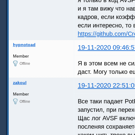
и я там вижу что н
кадров, если коэфф
если интересно, то в
https://github.com/Cr
hypnotoad
19-11-2020 09:46:5
Member
Я в этом всем не си
Offline
даст. Могу только е
zakoul
19-11-2020 22:51:0
Member
Все таки падает Pot
Offline
запустил, при перех
Щас лог AVSF включ
посленяя сохраняет
каком-нить треке вы