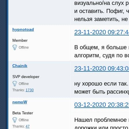
визуально/на слух р
и оставить. Пофиг, ч
нельзя заметить, не
hypnotoad
23-11-2020 09:27:4
Member
В общем, я больше 
Offline
алгоритм, судя по в
Chainik
23-11-2020 09:43:0
SVP developer
ну хорошо если так.
Offline
Thanks:
1730
может быть рассинх
nemoW
03-12-2020 20:38:2
Beta Tester
Нашел проблемное в
Offline
Thanks:
47
дорожки или просто