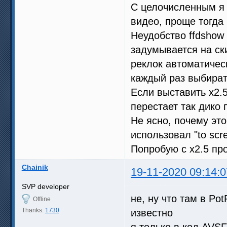
С целочисленным я п
видео, проще тогда 
Неудобство ffdshow 
задумывается на скип
реклок автоматичес
каждый раз выбират
Если выставить x2.5
перестает так дико 
Не ясно, почему это 
использовал "to scr
Попробую с х2.5 пр
Chainik
19-11-2020 09:14:0
SVP developer
не, ну что там в Po
Offline
Thanks:
1730
известно
я только в код AVSF