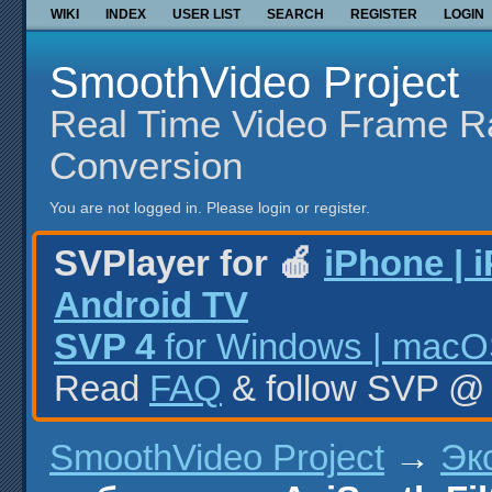
WIKI
INDEX
USER LIST
SEARCH
REGISTER
LOGIN
SmoothVideo Project
Real Time Video Frame R
Conversion
You are not logged in.
Please login or register.
SVPlayer for 🍎
iPhone | 
Android TV
SVP 4
for Windows | macOS
Read
FAQ
& follow SVP 
SmoothVideo Project
→
Эк