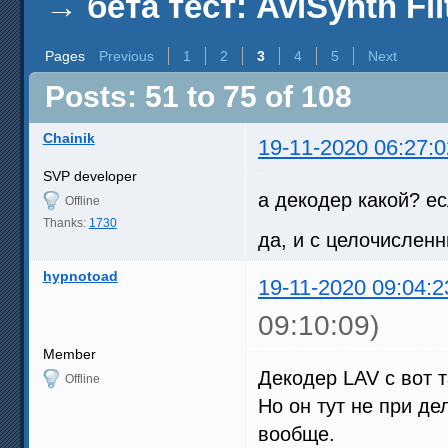
→
бета тест: AviSynth Fil
Pages
Previous
1
2
3
4
5
Next
Posts: 51 to 75 of 108
Chainik
19-11-2020 06:27:0
SVP developer
а декодер какой? ес
Offline
Thanks:
1730
да, и с целочислен
hypnotoad
19-11-2020 09:04:2
09:10:09)
Member
Декодер LAV с вот 
Offline
Но он тут не при де
вообще.