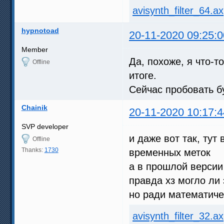
avisynth_filter_64.ax
hypnotoad
20-11-2020 09:25:0
Member
Да, похоже, я что-т
Offline
итоге.
Сейчас пробовать б
Chainik
20-11-2020 10:17:4
SVP developer
и даже вот так, тут
Offline
Thanks:
1730
временных меток
а в прошлой версии
правда хз могло ли 
но ради математиче
avisynth_filter_32.ax