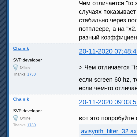
Чем отличается "to 
случаях показывает 
стабильно через по
потплеере, а на "х2
разный коэффициен
Chainik
20-11-2020 07:48:4
SVP developer
> Чем отличается "to
Offline
Thanks:
1730
если screen 60 hz, 
если чем-то отличае
Chainik
20-11-2020 09:03:5
SVP developer
вот это попробуйте 
Offline
Thanks:
1730
avisynth_filter_32.ax