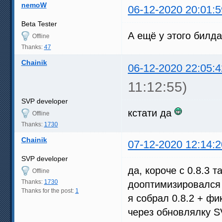
nemoW
06-12-2020 20:01:5
Beta Tester
А ещё у этого билд
Offline
Thanks:
47
Chainik
06-12-2020 22:05:4
11:12:55)
SVP developer
кстати да
Offline
Thanks:
1730
Chainik
07-12-2020 12:14:2
SVP developer
да, короче с 0.8.3 
Offline
Thanks:
1730
дооптимизировалс
Thanks for the post:
1
я собрал 0.8.2 + фи
через обновлялку 