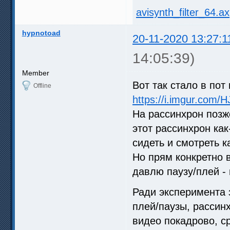
avisynth_filter_64.ax
hypnotoad
20-11-2020 13:27:1
14:05:39)
Member
Вот так стало в пот
Offline
https://i.imgur.com/
На рассинхрон позж
этот рассинхрон как
сидеть и смотреть к
Но прям конкретно в
давлю паузу/плей -
Ради эксперимента 
плей/паузы, рассин
видео покадрово, с