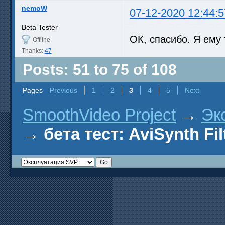
nemoW
07-12-2020 12:44:5
Beta Tester
ОК, спасибо. Я ему
Offline
Thanks:
47
Posts: 51 to 75 of 108
Pages
Previous
1
2
3
4
5
Next
SmoothVideo Project
→
Эк
→
бета тест: AviSynth Fil