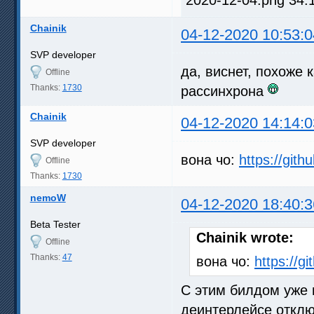
Chainik
04-12-2020 10:53:0
SVP developer
да, виснет, похоже 
Offline
Thanks:
1730
рассинхрона
Chainik
04-12-2020 14:14:0
SVP developer
вона чо:
https://gith
Offline
Thanks:
1730
nemoW
04-12-2020 18:40:3
Beta Tester
Chainik wrote:
Offline
Thanks:
47
вона чо:
https://g
С этим билдом уже н
деинтерлейсе отклю