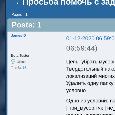
→
Просьба помочь с за
Pages
1
Posts: 1
James D
01-12-2020 06:59:0
06:59:44)
Beta Tester
Цель: убрать мусор
Offline
Thanks:
97
Твердотельный нак
локализаций многих
Удалить одну папку с
условно.
Одно из условий: па
| три_мусор.тчк | не
внутри_директории