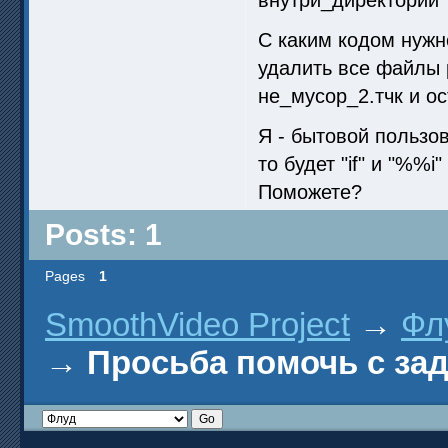
С каким кодом нужно
удалить все файлы 
не_мусор_2.тчк и о
Я - бытовой пользов
то будет "if" и "%%i
Поможете?
Posts: 1
Pages
1
SmoothVideo Project
→
Фл
→
Просьба помочь с за