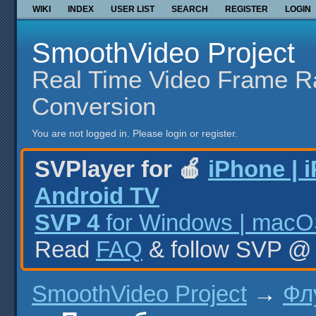
WIKI
INDEX
USER LIST
SEARCH
REGISTER
LOGIN
SmoothVideo Project
Real Time Video Frame R
Conversion
You are not logged in.
Please login or register.
SVPlayer for 🍎
iPhone | 
Android TV
SVP 4
for Windows | macOS
Read
FAQ
& follow SVP 
SmoothVideo Project
→
Фл