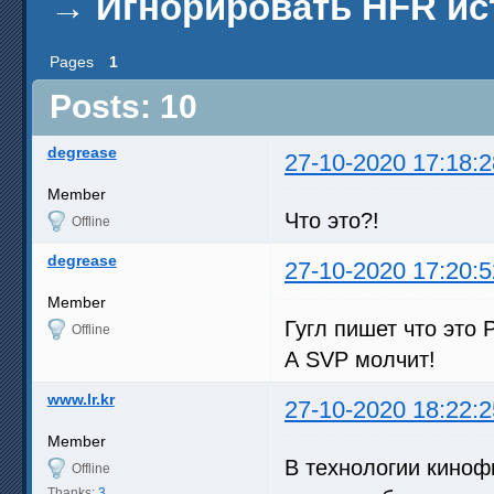
→
Игнорировать HFR ис
Pages
1
Posts: 10
degrease
27-10-2020 17:18:2
Member
Что это?!
Offline
degrease
27-10-2020 17:20:5
Member
Гугл пишет что это 
Offline
А SVP молчит!
www.lr.kr
27-10-2020 18:22:2
Member
В технологии киноф
Offline
Thanks:
3