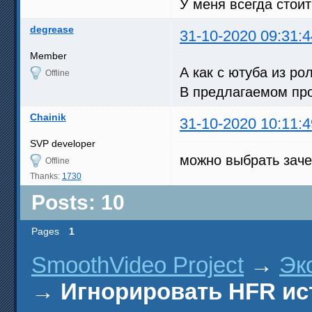
У меня всегда стои
degrease
31-10-2020 09:31:4
Member
А как с ютуба из ро
Offline
В предлагаемом про
Chainik
31-10-2020 10:11:4
SVP developer
можно выбрать зач
Offline
Thanks:
1730
Posts: 10
Pages
1
SmoothVideo Project
→
Эк
→
Игнорировать HFR ис