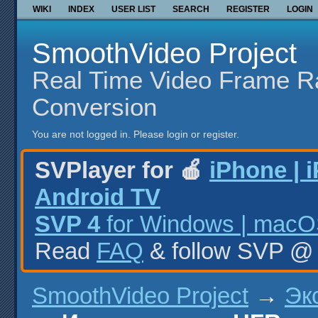
WIKI
INDEX
USER LIST
SEARCH
REGISTER
LOGIN
SmoothVideo Project
Real Time Video Frame R
Conversion
You are not logged in.
Please login or register.
SVPlayer for 🍎
iPhone | 
Android TV
SVP 4
for Windows | macOS
Read
FAQ
& follow SVP 
SmoothVideo Project
→
Эк