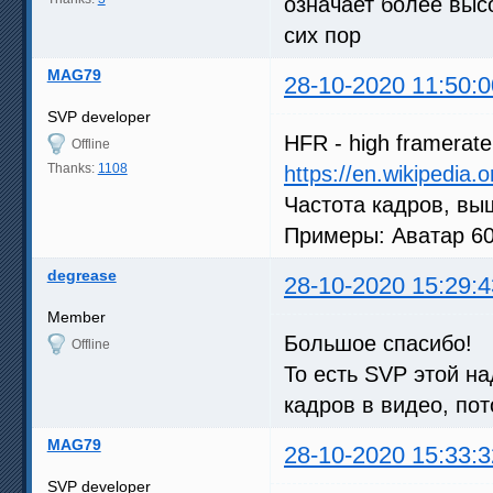
означает более выс
сих пор
MAG79
28-10-2020 11:50:0
SVP developer
HFR - high framerate
Offline
Thanks:
1108
https://en.wikipedia.
Частота кадров, выш
Примеры: Аватар 60 
degrease
28-10-2020 15:29:4
Member
Большое спасибо!
Offline
То есть SVP этой на
кадров в видео, пот
MAG79
28-10-2020 15:33:3
SVP developer