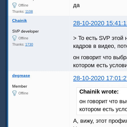
да
Offline
Thanks:
1108
Chainik
28-10-2020 15:41:1
SVP developer
> То есть SVP этой 
Offline
Thanks:
1730
кадров в видео, пот
он говорит что выб
котором есть услов
degrease
28-10-2020 17:01:2
Member
Chainik wrote:
Offline
он говорит что в
котором есть усл
А, вижу, этот проф