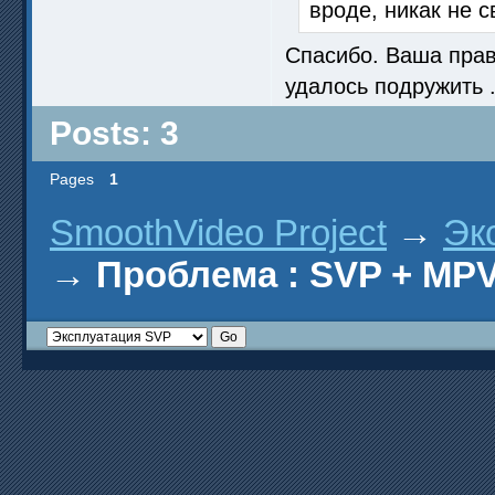
вроде, никак не с
Спасибо. Ваша прав
удалось подружить .
Posts: 3
Pages
1
SmoothVideo Project
→
Эк
→
Проблема : SVP + MP