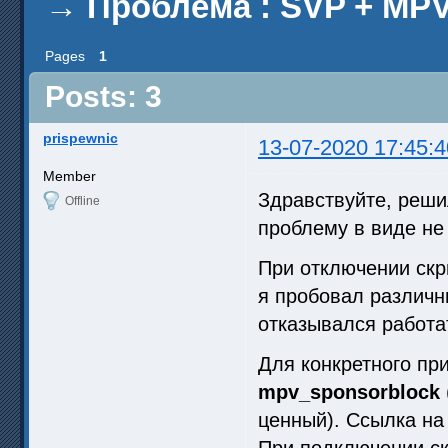
→
Проблема : SVP + MP
Pages
1
Posts: 3
prispewnic
13-07-2020 17:45:4
Member
Здравствуйте, реши
Offline
проблему в виде не
При отключении скр
я пробовал различн
отказывался работат
Для конкретного пр
mpv_sponsorblock
ценный). Ссылка на
При подключении ск