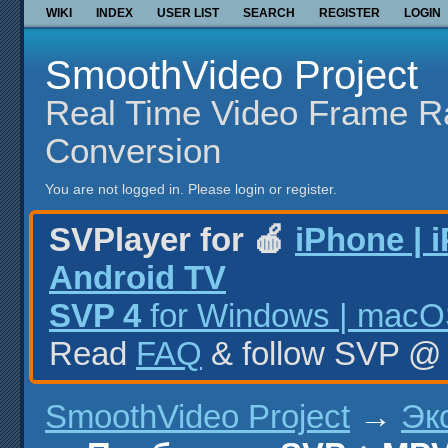
WIKI
INDEX
USER LIST
SEARCH
REGISTER
LOGIN
SmoothVideo Project
Real Time Video Frame R
Conversion
You are not logged in.
Please login or register.
SVPlayer for 🍎
iPhone | 
Android TV
SVP 4
for Windows | macOS
Read
FAQ
& follow SVP 
SmoothVideo Project
→
Эк