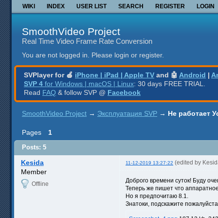
WIKI
INDEX
USER LIST
SEARCH
REGISTER
LOGIN
SmoothVideo Project
Real Time Video Frame Rate Conversion
You are not logged in.
Please login or register.
SVPlayer for 🍎
iPhone | iPad | Apple TV
and 🤖
Android
|
A
SVP 4
for Windows | macOS | Linux
: 30 days FREE TRIAL.
Read
FAQ
& follow SVP @
Facebook
SmoothVideo Project
→
Эксплуатация SVP
→
Не работает У
Pages
1
Posts: 5
Kesida
(edited by Kesi
11-12-2019 13:27:22
Member
Доброго времени суток! Буду оче
Offline
Теперь же пишет что аппаратное 
Но я предпочитаю 8.1.
Знатоки, подскажите пожалуйста