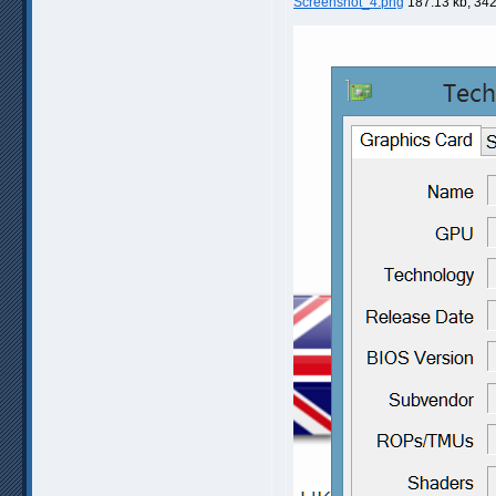
Screenshot_4.png
187.13 kb, 34