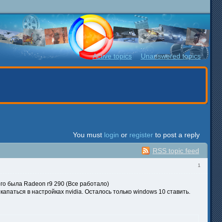
Active topics
Unanswered topics
You must
login
or
register
to post a reply
RSS topic feed
1
ого была Radeon r9 290 (Все работало)
апаться в настройках nvidia. Осталось только windows 10 ставить.