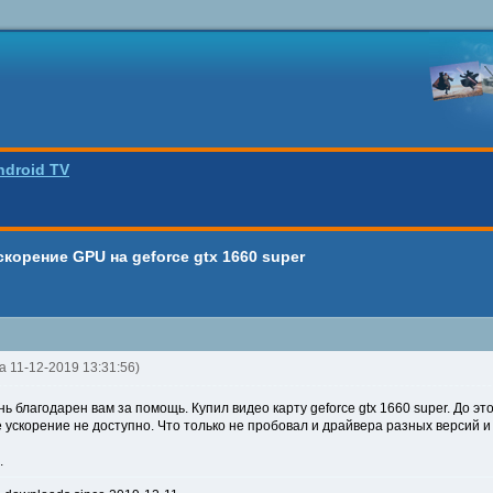
ndroid TV
скорение GPU на geforce gtx 1660 super
da 11-12-2019 13:31:56)
нь благодарен вам за помощь. Купил видео карту geforce gtx 1660 super. До эт
ускорение не доступно. Что только не пробовал и драйвера разных версий и к
.