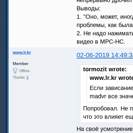
Выводы:
1. "Оно, может, иног
проблемы, как была 
2. Не надо нажимать
видео в MPC-HC.
www.lr.kr
02-06-2019 14:49:3
Member
tormozit wrote:
Offline
www.lr.kr wrot
Thanks:
3
Если зависание
madvr все значе
Попробовал. Не п
что это влияет ещ
На своё усмотрение,