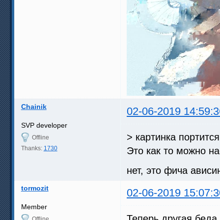
Chainik
02-06-2019 14:59:3
SVP developer
> картинка портитс
Offline
Thanks:
1730
Это как то можно н
нет, это фича ависи
tormozit
02-06-2019 15:07:3
Member
Теперь другая беда
Offline