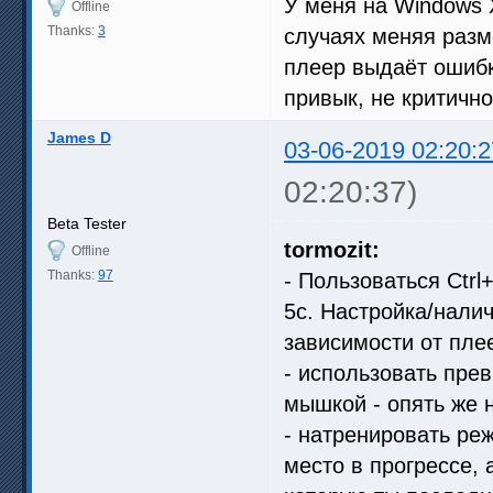
У меня на Windows 
Offline
Thanks:
3
случаях меняя разме
плеер выдаёт ошибку
привык, не критично
James D
03-06-2019 02:20:2
02:20:37)
Beta Tester
tormozit:
Offline
Thanks:
97
- Пользоваться Ctrl+
5с. Настройка/нали
зависимости от пле
- использовать пре
мышкой - опять же 
- натренировать ре
место в прогрессе, 