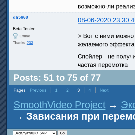
возможно-ли реали
dlr5668
08-06-2020 23:30:4
Beta Tester
> Вот с ними можно 
Offline
Thanks:
233
желаемого эффекта
Спойлер - не получ
частая перемотка
Posts: 51 to 75 of 77
Pages
Previous
1
2
3
4
Next
SmoothVideo Project
→
Эк
→
Зависания при перем