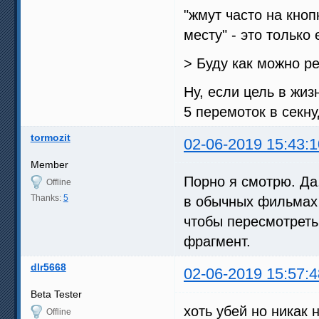
"жмут часто на кноп
месту" - это только
> Буду как можно р
Ну, если цель в жиз
5 перемоток в секну
tormozit
02-06-2019 15:43:1
Member
Порно я смотрю. Да
Offline
Thanks:
5
в обычных фильмах 
чтобы пересмотреть
фрагмент.
dlr5668
02-06-2019 15:57:4
Beta Tester
хоть убей но никак
Offline