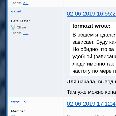
Thanks:
233
gaunt
02-06-2019 16:55:2
Beta Tester
tormozit wrote:
Offline
Thanks:
153
В общем я сдался
зависает. Буду к
Но обидно что за 
удобной (зависан
люди именно так 
частоту по мере 
Для начала, вывод 
Там уже можно копа
www.lr.kr
02-06-2019 17:12:4
Member