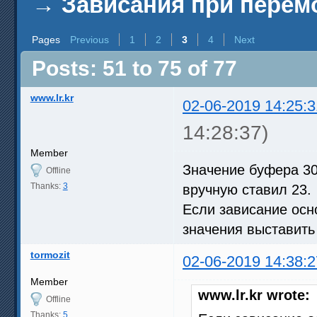
→
Зависания при перем
Pages
Previous
1
2
3
4
Next
Posts: 51 to 75 of 77
www.lr.kr
02-06-2019 14:25:3
14:28:37)
Member
Значение буфера 30 
Offline
Thanks:
3
вручную ставил 23.
Если зависание осн
значения выставить н
tormozit
02-06-2019 14:38:2
Member
www.lr.kr wrote:
Offline
Thanks:
5