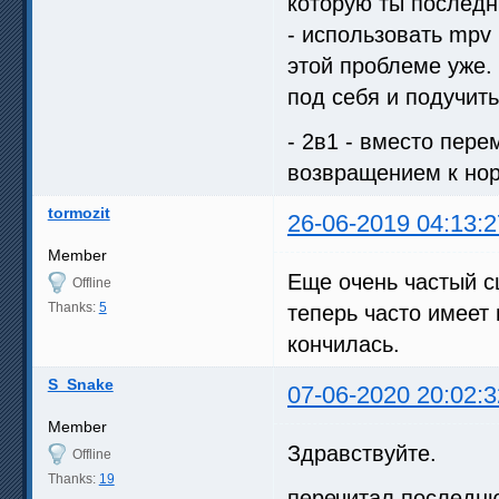
которую ты последн
- использовать mpv 
этой проблеме уже.
под себя и подучить
- 2в1 - вместо пере
возвращением к нор
tormozit
26-06-2019 04:13:2
Member
Еще очень частый с
Offline
Thanks:
5
теперь часто имеет
кончилась.
S_Snake
07-06-2020 20:02:3
Member
Здравствуйте.
Offline
Thanks:
19
перечитал последню