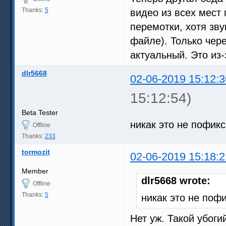
Thanks:
5
видео из всех мест
перемотки, хотя зву
файле). Только чер
актуальный. Это из-
dlr5668
02-06-2019 15:12:3
15:12:54)
Beta Tester
никак это не пофик
Offline
Thanks:
233
tormozit
02-06-2019 15:18:2
Member
dlr5668 wrote:
Offline
Thanks:
5
никак это не поф
Нет уж. Такой убоги