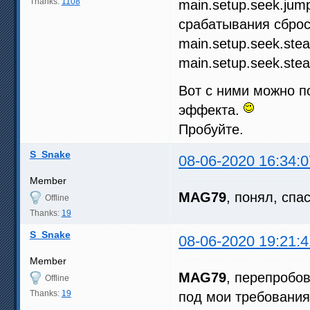
Thanks:
1108
main.setup.seek.jum
срабатывания сбро
main.setup.seek.ste
main.setup.seek.stea
Вот с ними можно п
эффекта.
Пробуйте.
S_Snake
08-06-2020 16:34:0
Member
MAG79
, понял, спа
Offline
Thanks:
19
S_Snake
08-06-2020 19:21:4
Member
MAG79
, перепробо
Offline
Thanks:
19
под мои требования