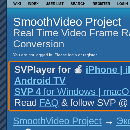
WIKI
INDEX
USER LIST
SEARCH
REGISTER
LOGIN
SmoothVideo Project
Real Time Video Frame R
Conversion
You are not logged in.
Please login or register.
SVPlayer for 🍎
iPhone | 
Android TV
SVP 4
for Windows | macOS
Read
FAQ
& follow SVP 
SmoothVideo Project
→
Эк