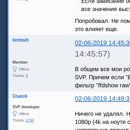
Если зависание о
все значения выста
Попробовал. Не пом
это влияет еще.
tormozit
02-06-2019 14:45:3
14:45:57)
Member
В общем все мои ро
Offline
Thanks:
5
SVP. Причем если "
фильтр "ffdshow raw
Chainik
02-06-2019 14:49:3
SVP developer
Ничего не удалял. 
Offline
Thanks:
1730
1080p (4k на ноуте 
непрервыно дрочил 