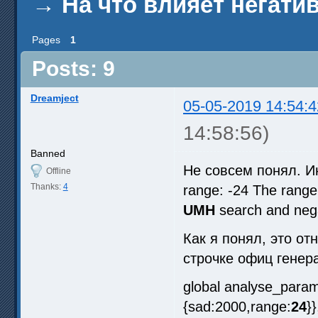
→
На что влияет негати
Pages
1
Posts: 9
Dreamject
05-05-2019 14:54:4
14:58:56)
Banned
Не совсем понял. И
Offline
Thanks:
4
range: -24 The range
UMH
search and nega
Как я понял, это отн
строчке офиц генер
global analyse_param
{sad:2000,range:
24
}}