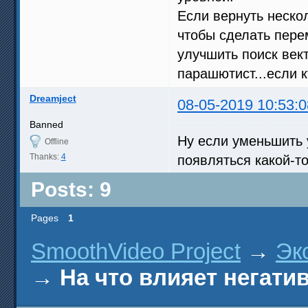
Если вернуть нескол
чтобы сделать пере
улучшить поиск век
парашютист...если к
Dreamject
08-05-2019 10:53:0
Banned
Ну если уменьшить у
Offline
Thanks:
4
появляться какой-то
Posts: 9
Pages
1
SmoothVideo Project
→
Эк
→
На что влияет негати