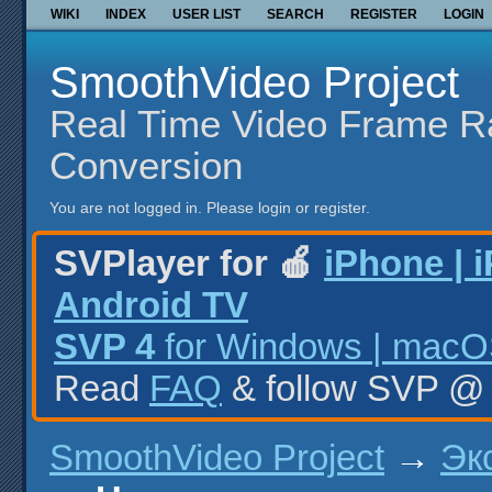
WIKI
INDEX
USER LIST
SEARCH
REGISTER
LOGIN
SmoothVideo Project
Real Time Video Frame R
Conversion
You are not logged in.
Please login or register.
SVPlayer for 🍎
iPhone | 
Android TV
SVP 4
for Windows | macOS
Read
FAQ
& follow SVP 
SmoothVideo Project
→
Эк