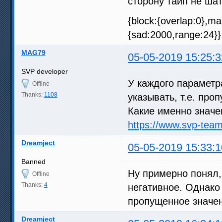
сторону тайп не ша
{block:{overlap:0},ma
{sad:2000,range:24}},
MAG79
05-05-2019 15:25:3
SVP developer
У каждого параметр
Offline
Thanks:
1108
указывать, т.е. проп
Какие именно значен
https://www.svp-tea
Dreamject
05-05-2019 15:33:1
Banned
Ну примерно понял,
Offline
Thanks:
4
негативное. Однако 
пропущенное значен
Dreamject