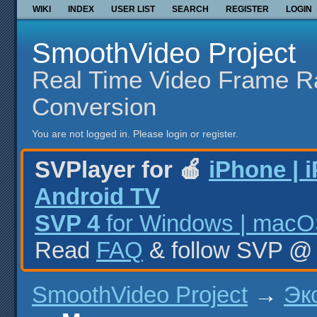
WIKI
INDEX
USER LIST
SEARCH
REGISTER
LOGIN
SmoothVideo Project
Real Time Video Frame R
Conversion
You are not logged in.
Please login or register.
SVPlayer for 🍎
iPhone | 
Android TV
SVP 4
for Windows | macOS
Read
FAQ
& follow SVP 
SmoothVideo Project
→
Эк