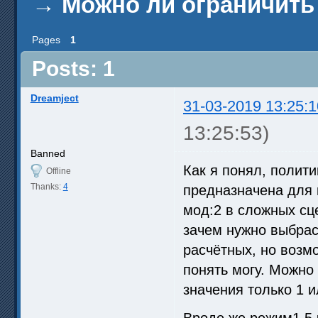
→
Можно ли ограничить
Pages
1
Posts: 1
Dreamject
31-03-2019 13:25:1
13:25:53)
Banned
Как я понял, полит
Offline
Thanks:
4
предназначена для 
мод:2 в сложных сце
зачем нужно выбрас
расчётных, но возм
понять могу. Можно 
значения только 1 и
Вроде же режим1.5 