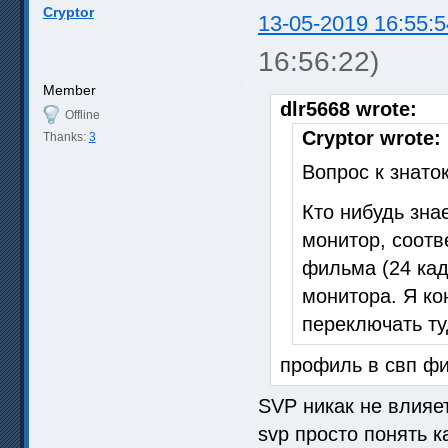
Cryptor
13-05-2019 16:55:5
16:56:22)
Member
dlr5668 wrote:
Offline
Cryptor wrote:
Thanks:
3
Вопрос к знато
Кто нибудь зна
монитор, соотв
фильма (24 кад
монитора. Я ко
переключать ту
профиль в свп фи
SVP никак не влияет
svp просто понять ка