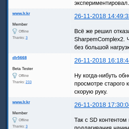
экспериментировал
www.lr.kr
26-11-2018 14:49:3
Member
Всё же решил отказа
Offline
Thanks:
3
SharpemComplex2. Ч
без большой нагрузк
dlr5668
26-11-2018 16:18:4
Beta Tester
Ну когда-нибуть об
Offline
Thanks:
233
просмотре старого к
скорую руку.
www.lr.kr
26-11-2018 17:30:0
Member
Так с SD контентом 
Offline
Thanks:
3
подлагивания начина