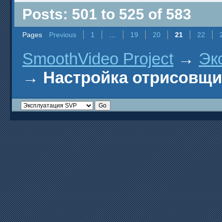
Posts: 501 to 525 of 583
Pages
Previous
1
…
19
20
21
22
SmoothVideo Project
→
Эк
→
Настройка отрисовщ