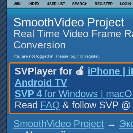
WIKI
INDEX
USER LIST
SEARCH
REGISTER
LOGIN
SmoothVideo Project
Real Time Video Frame R
Conversion
You are not logged in.
Please login or register.
SVPlayer for 🍎
iPhone | 
Android TV
SVP 4
for Windows | macOS
Read
FAQ
& follow SVP 
SmoothVideo Project
→
Эк