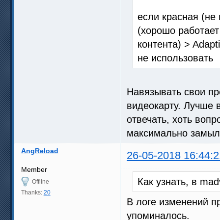
если красная (не
(хорошо работает
контента) > Adap
не использовать
Навязывать свои пр
видеокарту. Лучше 
отвечать, хоть воп
максимально замыле
AngReload
26-05-2018 16:44:2
Member
Как узнать, в ma
Offline
Thanks:
20
В логе изменений п
упоминалось.