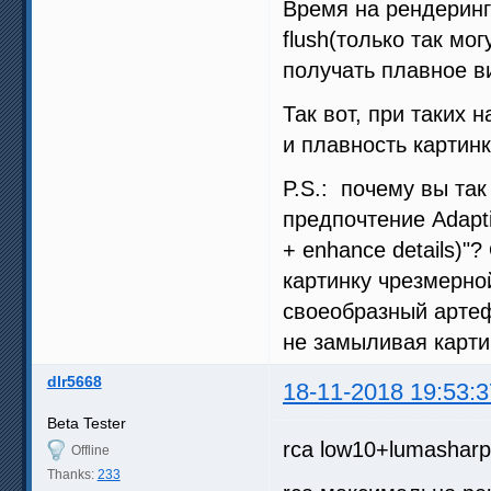
Время на рендеринг 
flush(только так мо
получать плавное в
Так вот, при таких 
и плавность картин
P.S.: почему вы та
предпочтение Adapt
+ enhance details)"
картинку чрезмерно
своеобразный артефа
не замыливая карти
dlr5668
18-11-2018 19:53:3
Beta Tester
rca low10+lumashar
Offline
Thanks:
233