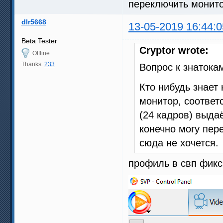
переключить монитор
dlr5668
13-05-2019 16:44:0
Beta Tester
Cryptor wrote:
Offline
Thanks:
233
Вопрос к знатока
Кто нибудь знает 
монитор, соответ
(24 кадров) выда
конечно могу пер
сюда не хочется.
профиль в свп фикс