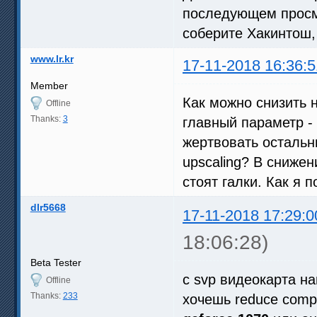
последующем просм
соберите Хакинтош,
www.lr.kr
17-11-2018 16:36:5
Member
Как можно снизить 
Offline
Thanks:
3
главный параметр - 
жертвовать остальн
upscaling? В снижен
стоят галки. Как я п
dlr5668
17-11-2018 17:29:0
18:06:28)
Beta Tester
с svp видеокарта на
Offline
Thanks:
233
хочешь reduce compr