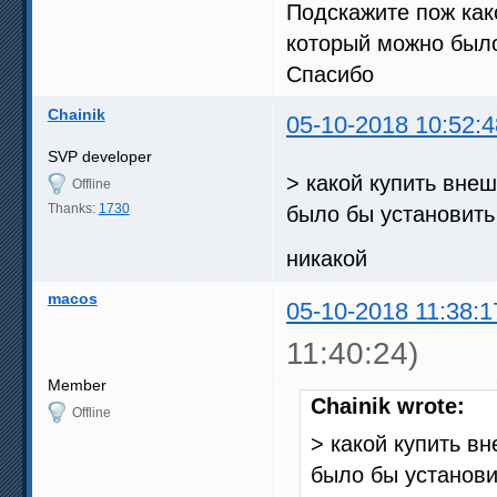
Подскажите пож как
который можно был
Спасибо
Chainik
05-10-2018 10:52:4
SVP developer
> какой купить вне
Offline
Thanks:
1730
было бы установит
никакой
macos
05-10-2018 11:38:1
11:40:24)
Member
Chainik wrote:
Offline
> какой купить в
было бы установ