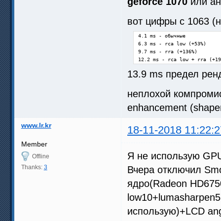
geforce 1070
или ан
вот цифры с 1063 (
4.1 ms - обычные

6.3 ms - rca low (+53%)

9.7 ms - rra (+136%)

12.2 ms - rca low + rra (+19
13.9 ms предел рен
неплохой компромисс
enhancement (shapen
www.lr.kr
18-11-2018 11:22:2
Member
Я не использую GPU 
Offline
Thanks:
3
Вчера отключил Smo
ядро(Radeon HD6750
low10+lumasharpen5.0
использую)+LCD angl