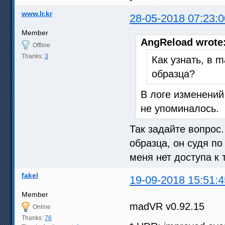
www.lr.kr
28-05-2018 07:23:0
Member
AngReload wrote
Offline
Thanks:
3
Как узнать, в 
образца?
В логе изменений
не упоминалось.
Так задайте вопрос.
образца, он судя п
меня нет доступа к 
fakel
19-09-2018 15:51:4
Member
madVR v0.92.15
Online
Thanks:
76