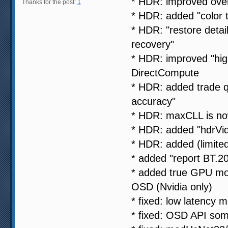
* HDR: improved over
Thanks for the post:
1
* HDR: added "color t
* HDR: "restore detai
recovery"
* HDR: improved "hig
DirectCompute
* HDR: added trade 
accuracy"
* HDR: maxCLL is now
* HDR: added "hdrVid
* HDR: added (limit
* added "report BT.20
* added true GPU mod
OSD (Nvidia only)
* fixed: low latency m
* fixed: OSD API som