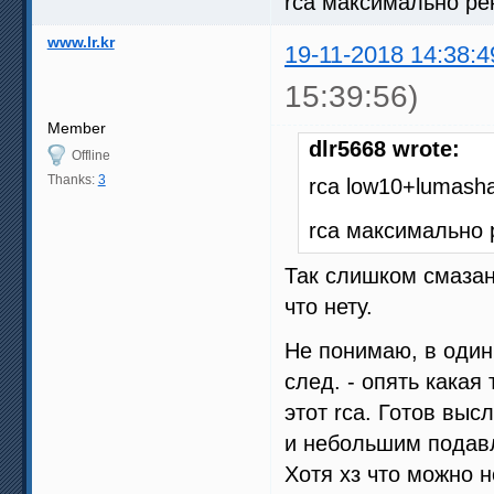
rca максимально ре
www.lr.kr
19-11-2018 14:38:4
15:39:56)
Member
dlr5668 wrote:
Offline
Thanks:
3
rca low10+lumash
rca максимально 
Так слишком смазано
что нету.
Не понимаю, в один 
след. - опять какая
этот rca. Готов выс
и небольшим подав
Хотя хз что можно н