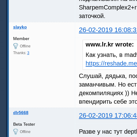
SharpemComplex2+rb
заточкой.
slayko
26-02-2019 16:08:3
Member
www.lr.kr wrote:
Offline
Thanks:
3
Как узнать, в ma
https://reshade.m
Слушай, дядька, по
заманчивым. Но есть
декомпиляциях )) Не
впендирить себе эт
dlr5668
26-02-2019 17:06:4
Beta Tester
Разве у нас тут dept
Offline