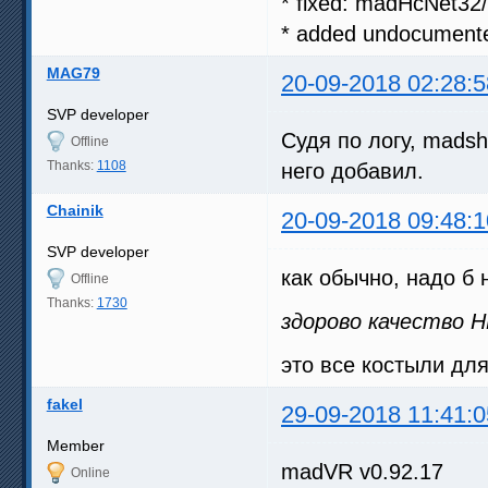
* fixed: madHcNet32/
* added undocumente
MAG79
20-09-2018 02:28:5
SVP developer
Судя по логу, mads
Offline
Thanks:
1108
него добавил.
Chainik
20-09-2018 09:48:1
SVP developer
как обычно, надо б 
Offline
Thanks:
1730
здорово качество 
это все костыли дл
fakel
29-09-2018 11:41:0
Member
madVR v0.92.17
Online