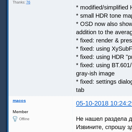
Thanks:
76
* modified/simplifie
* small HDR tone ma
* OSD now also shows
addition to the avera
* fixed: render & pre
* fixed: using XySubF
* fixed: using HDR "p
* fixed: using BT.6
gray-ish image
* fixed: settings di
tab
macos
05-10-2018 10:24:2
Member
Не нашел раздела д
Offline
Извините, спрошу з