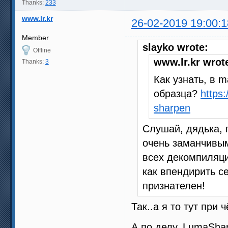
Thanks:
233
www.lr.kr
26-02-2019 19:00:1
Member
slayko wrote:
Offline
www.lr.kr wrot
Thanks:
3
Как узнать, в 
образца?
https
sharpen
Слушай, дядька, 
очень заманчивым.
всех декомпиляци
как впендирить с
признателен!
Так..а я то тут при 
А по делу, LumaSha