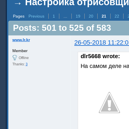
→
Настройка отрисовщ
Pages
Previous
1
…
19
20
21
22
Posts: 501 to 525 of 583
www.lr.kr
26-05-2018 11:22:0
Member
dlr5668 wrote:
Offline
Thanks:
3
На самом деле на