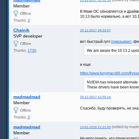
madmadmad
(edited by mad
25-12-2017 05:51:53
Member
В Маке ОС обновляется и драйве
Offline
10.13 было нормально, а вот 10.
Thanks:
3
Chainik
25-12-2017 09:33:57
SVP developer
вот быстрый гугл
показывает
, фи
Offline
Thanks:
1730
We are aware the 10.13.2 upda
и еще:
https://www.tonymacx86.com/threa
NVIDIA has released alternate 
These drivers have been known 
madmadmad
25-12-2017 13:55:14
Member
Спасибо, буду проверять, не зна
Offline
Thanks:
3
madmadmad
(edited by mad
13-01-2018 21:21:05
Member
Не могу понять, что происходит!