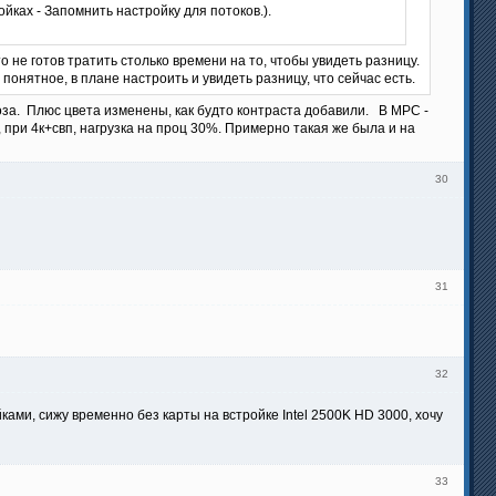
йках - Запомнить настройку для потоков.).
о не готов тратить столько времени на то, чтобы увидеть разницу.
онятное, в плане настроить и увидеть разницу, что сейчас есть.
рмоза. Плюс цвета изменены, как будто контраста добавили. В MPC -
 при 4к+свп, нагрузка на проц 30%. Примерно такая же была и на
30
31
32
ами, сижу временно без карты на встройке Intel 2500K HD 3000, хочу
33