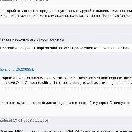
madmad 25-12-2017 05:54:29)
р старый отключается, предлагает установить другой с подписью именно под э
13.2 не идет ускорение, хотя сам драйвер работает хорошо. Попробую "за кос
г знает насколько это относится к нам
te breaks our OpenCL implementation. We'll update when we have more to share.
ds/nvid … 25.239852/
graphics drivers for macOS High Sierra 10.13.2. These are separate from the drive
to solve OpenCL issues with certain applications, as well as providing better na
л что есть альтернативный для этих дел, а я в настройки уперся. Отпишусь по
madmad 13-01-2018 21:21:25)
 Обновил MPV до 0.27.0_5, и перестал SVP4 MAC работать, в логе что-то не п