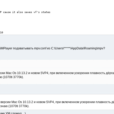
P cause it also saves vf's states

10
 SMPlayer подхватывать mpv.conf из C:\Users\*****\AppData\Roaming\mpv?
сии Mac Os 10.13.2 и новом SVP4, при включенном ускорении плавность дёргае
 (1070ti 3770k).
 версии Mac Os 10.13.2 и новом SVP4, при включенном ускорении плавность дё
знаю (1070ti 3770k).
уже УМ сломал... )