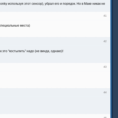
nky используя этот сенсор), убрал его и порядок. Но в Маке никак не
41
 специальные места)
42
 это "костылить" надо (не винда, однако)!
43
44
45