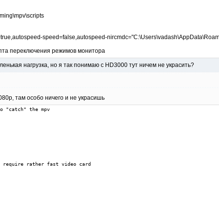
ing\mpv\scripts
=true,autospeed-speed=false,autospeed-nircmdc="C:\Users\vadash\AppData\Roami
ипта переключения режимов монитора
енькая нагрузка, но я так понимаю с HD3000 тут ничем не украсить?
80р, там особо ничего и не украсишь
o "catch" the mpv

 require rather fast video card
