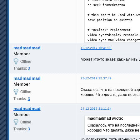
hr-seek-framedrop=no

# this can't be used with SV
save-position-on-quit=no

# "ReClock" replacement

video-sync=display-resample

video-sync-max-video-change=
madmadmad
12-12-2017 16:41:38
Member
Может кто-то знает, как научить
Offline
Thanks:
3
madmadmad
23-12-2017 22:37:49
Member
Оказалось, что на последней вер
Offline
хорошо! Что делать, даже не знаю
Thanks:
3
madmadmad
24-12-2017 21:11:14
Member
madmadmad wrote:
Offline
Оказалось, что на последней
Thanks:
3
хорошо! Что делать, даже не 
Ну подскажите, хоть что-нибудь, 