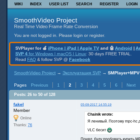
WIKI
INDEX
USER LIST
SEARCH
REGISTER
LOGIN
SmoothVideo Project
Real Time Video Frame Rate Conversion
You are not logged in.
Please login or register.
SVPlayer for 🍎
iPhone | iPad | Apple TV
and 🤖
Android
|
A
SVP 4
for Windows | macOS | Linux
: 30 days FREE TRIAL.
Read
FAQ
& follow SVP @
Facebook
SmoothVideo Project
→
Эксплуатация SVP
→
SMPlayer+MPV
Pages
Previous
1
2
3
4
5
6
Next
Posts: 26 to 50 of 128
fakel
05-09-2017 14:55:19
Member
Chainik wrote:
Online
Я ленивый. Поэтому mpc-hc дл
Thanks:
76
VLC бесит
Понял, буду пробовать курить 