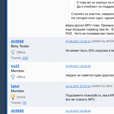
К тому же он хорошо на п
Да и плейлист он поддерж
Спасибо за участие, наверное
На сегодня ясно одно: идеал
вчера крутил MPV тоже. Причина 
еще большие тормоза при 4к. В P
FHD. Чето не понимаю как такое
dlr5668
(edited by dlr5
07-09-2017 10:45:21
Beta Tester
Не может быть 30% нагрузки в 4к
Offline
Thanks:
233
rix23
07-09-2017 19:20:33
Member
пардон не заметил один даунске
Offline
fakel
(edited by fakel
11-12-2017 15:37:15
Member
Подскажите пожалуйста, как в MP
Online
все же освоить MPV...
Thanks:
76
dlr5668
11-12-2017 20:58:44