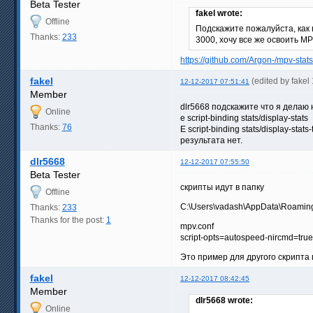
Beta Tester
fakel wrote:
Offline
Подскажите пожалуйста, как 
Thanks:
233
3000, хочу все же освоить MPV
https://github.com/Argon-/mpv-stats
fakel
(edited by fake
12-12-2017 07:51:41
Member
dlr5668 подскажите что я делаю не
Online
e script-binding stats/display-stats
Thanks:
76
E script-binding stats/display-stats
результата нет.
dlr5668
12-12-2017 07:55:50
Beta Tester
скрипты идут в папку
Offline
C:\Users\vadash\AppData\Roaming
Thanks:
233
Thanks for the post:
1
mpv.conf
script-opts=autospeed-nircmd=tru
Это пример для другого скрипт
fakel
12-12-2017 08:42:45
Member
dlr5668 wrote:
Online