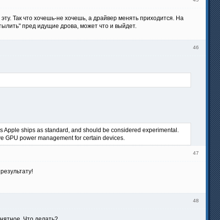
ту. Так что хочешь-не хочешь, а драйвер менять приходится. На
тылить" пред идущие дрова, может что и выйдет.
46
rs Apple ships as standard, and should be considered experimental.
tive GPU power management for certain devices.
47
 результату!
48
онятное. Что делать?