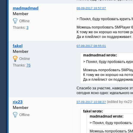
madmadmad
06-09-2017 16:57:07
Member
> Понял, буду пробовать курить 
Offline
Можешь попробовать SMPlayer 64
Thanks:
3
К тому же он хорошо на потоке р
Да и плейлист он поддерживает. 
fakel
07-09-2017 08:55:01
Member
madmadmad wrote:
Online
> Понял, буду пробовать кур
Thanks:
76
Можешь попробовать SMPlayer
К тому же он хорошо на поток
Да и плейлист он поддержива
Спасибо за участие, наверное эт
сегодня ясно одно: идеального н
rix23
(edited by rix2
07-09-2017 10:08:27
Member
fakel wrote:
Offline
madmadmad wrote:
> Понял, буду пробовать 
Можешь попробовать SMPl