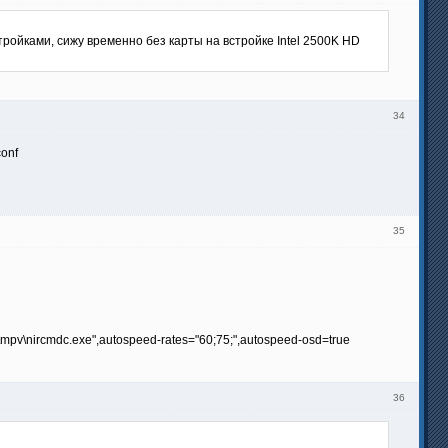
тройками, сижу временно без карты на встройке Intel 2500K HD
34
conf
35
mpv\nircmdc.exe",autospeed-rates="60;75;",autospeed-osd=true
36