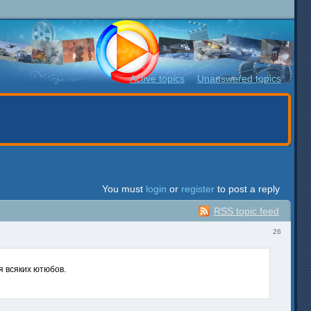
Active topics
Unanswered topics
You must
login
or
register
to post a reply
RSS topic feed
26
ля всяких ютюбов.