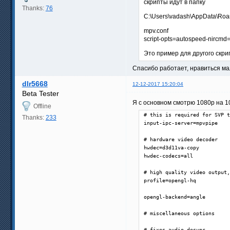
скрипты идут в папку
Thanks:
76
C:\Users\vadash\AppData\Roam
mpv.conf
script-opts=autospeed-nircmd
Это пример для другого скр
Спасибо работает, нравиться мал
dlr5668
12-12-2017 15:20:04
Beta Tester
Я с основном смотрю 1080р на 10
Offline
# this is required for SVP t
Thanks:
233
input-ipc-server=mpvpipe

# hardware video decoder

hwdec=d3d11va-copy

hwdec-codecs=all

# high quality video output,
profile=opengl-hq

opengl-backend=angle

# miscellaneous options

# fixes audio desync
