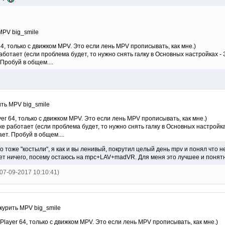
MPV big_smile
, только с движком MPV. Это если лень MPV прописывать, как мне.)
аботает (если проблема будет, то нужно снять галку в Основных настройках - 
Пробуй в общем....
ить MPV big_smile
 64, только с движком MPV. Это если лень MPV прописывать, как мне.)
е работает (если проблема будет, то нужно снять галку в Основных настройка
ет. Пробуй в общем....
о тоже "костыли", я как и вы ленивый, покрутил целый день mpv и понял что н
ет ничего, посему остаюсь на mpc+LAV+madVR. Для меня это лучшее и понятное
3 07-09-2017 10:10:41)
курить MPV big_smile
ayer 64, только с движком MPV. Это если лень MPV прописывать, как мне.)