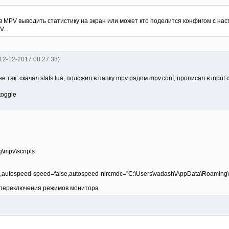
в MPV выводить статистику на экран или может кто поделится конфигом с нас
...
l 12-12-2017 08:27:38)
 так: скачал stats.lua, положил в папку mpv рядом mpv.conf, прописал в input.
-toggle
\mpv\scripts
e,autospeed-speed=false,autospeed-nircmdc="C:\Users\vadash\AppData\Roaming\
а переключения режимов монитора