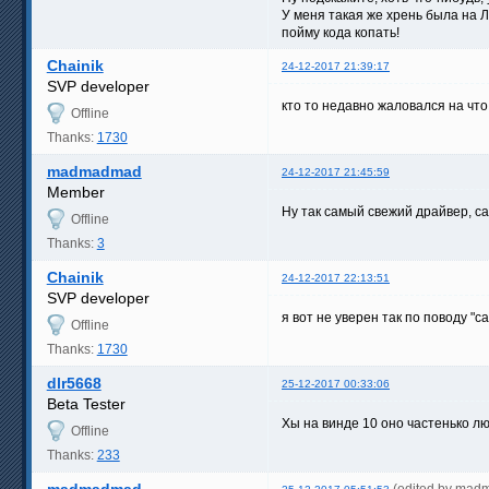
У меня такая же хрень была на Л
пойму кода копать!
Chainik
24-12-2017 21:39:17
SVP developer
кто то недавно жаловался на что
Offline
Thanks:
1730
madmadmad
24-12-2017 21:45:59
Member
Ну так самый свежий драйвер, сам
Offline
Thanks:
3
Chainik
24-12-2017 22:13:51
SVP developer
я вот не уверен так по поводу "са
Offline
Thanks:
1730
dlr5668
25-12-2017 00:33:06
Beta Tester
Хы на винде 10 оно частенько л
Offline
Thanks:
233