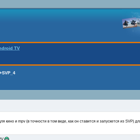
ndroid TV
+SVP_4
я кино и mpv (в точности в том виде, как он ставится и запускется из SVP) д
MPV