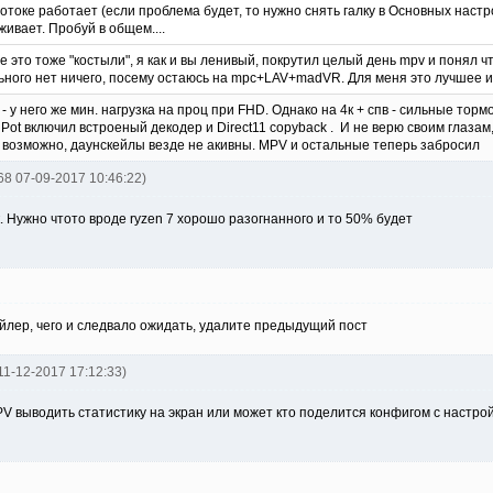
отоке работает (если проблема будет, то нужно снять галку в Основных настро
ивает. Пробуй в общем....
 это тоже "костыли", я как и вы ленивый, покрутил целый день mpv и понял чт
ьного нет ничего, посему остаюсь на mpc+LAV+madVR. Для меня это лучшее и п
- у него же мин. нагрузка на проц при FHD. Однако на 4к + спв - сильные то
ot включил встроеный декодер и Direct11 copyback . И не верю своим глазам,
 возможно, даунскейлы везде не акивны. MPV и остальные теперь забросил
668 07-09-2017 10:46:22)
. Нужно чтото вроде ryzen 7 хорошо разогнанного и то 50% будет
йлер, чего и следвало ожидать, удалите предыдущий пост
 11-12-2017 17:12:33)
V выводить статистику на экран или может кто поделится конфигом с настройк