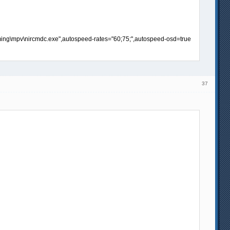
ng\mpv\nircmdc.exe",autospeed-rates="60;75;",autospeed-osd=true
37