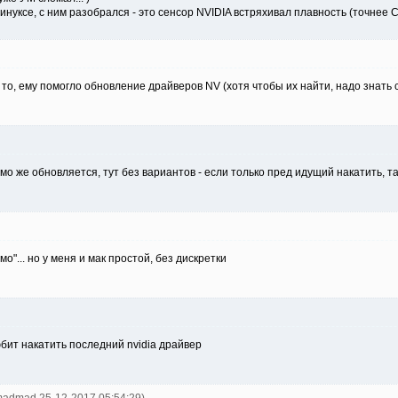
инуксе, с ним разобрался - это сенсор NVIDIA встряхивал плавность (точнее Co
 то, ему помогло обновление драйверов NV (хотя чтобы их найти, надо знать
о же обновляется, тут без вариантов - если только пред идущий накатить, так
мо"... но у меня и мак простой, без дискретки
юбит накатить последний nvidia драйвер