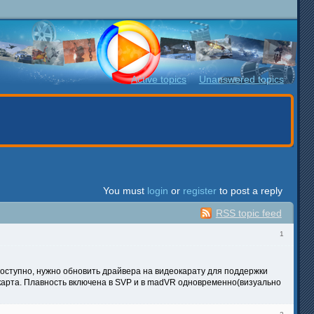
Active topics
Unanswered topics
You must
login
or
register
to post a reply
RSS topic feed
1
оступно, нужно обновить драйвера на видеокарату для поддержки
окарта. Плавность включена в SVP и в madVR одновременно(визуально