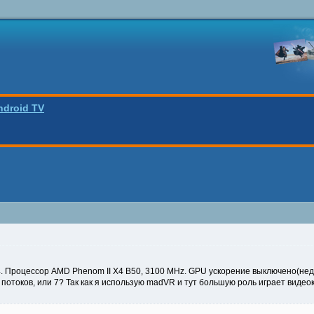
ndroid TV
. Процессор AMD Phenom II X4 B50, 3100 MHz. GPU ускорение выключено(нед
 потоков, или 7? Так как я использую madVR и тут большую роль играет виде