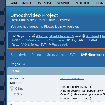
WIKI
INDEX
USER LIST
SEARCH
REGISTER
LOGIN
SmoothVideo Project
Real Time Video Frame Rate Conversion
You are not logged in.
Please login or register.
SVPlayer for 🍎
iPhone | iPad | Apple TV
and 🤖
Android
|
A
SVP 4
for Windows | macOS | Linux
: 30 days FREE TRIAL.
Read
FAQ
& follow SVP @
Facebook
SmoothVideo Project
→
Эксплуатация SVP
→
SVP 4(потоки)
Pages
1
Posts: 4
www.lr.kr
21-07-2017 16:59:03
Member
Доброго времени суток.
Offline
У меня бесплатная версия SVP 4
Thanks:
3
OpenCL). Мне нужно указывать 5
кажется качественнее).