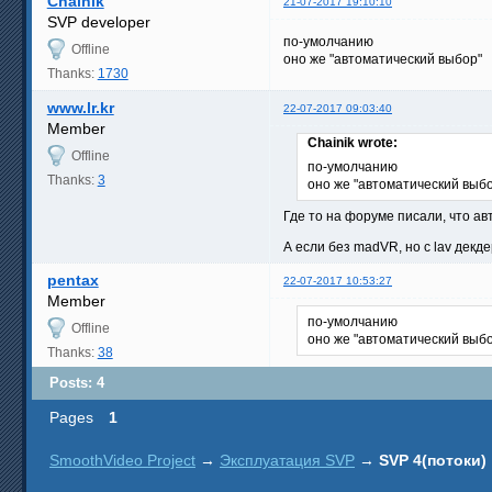
Chainik
21-07-2017 19:10:10
SVP developer
по-умолчанию
Offline
оно же "автоматический выбор"
Thanks:
1730
www.lr.kr
22-07-2017 09:03:40
Member
Chainik wrote:
Offline
по-умолчанию
Thanks:
3
оно же "автоматический выб
Где то на форуме писали, что ав
А если без madVR, но с lav декде
pentax
22-07-2017 10:53:27
Member
по-умолчанию
Offline
оно же "автоматический выб
Thanks:
38
Posts: 4
Pages
1
SmoothVideo Project
→
Эксплуатация SVP
→
SVP 4(потоки)