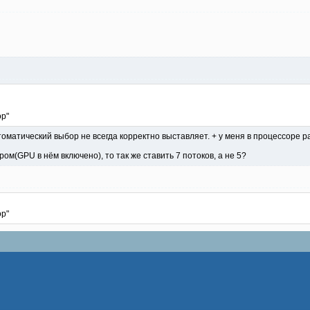
ор"
томатический выбор не всегда корректно выставляет. + у меня в процессоре 
ром(GPU в нём включено), то так же ставить 7 потоков, а не 5?
ор"