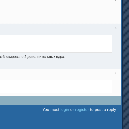
2
3
разблокировано 2 дополнительных ядра.
4
You must
login
or
register
to post a reply