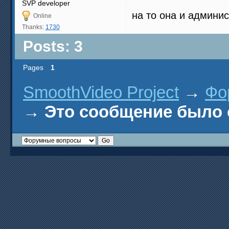
SVP developer
на то она и админи
Online
Thanks:
1730
Posts: 3
Pages
1
SmoothVideo Project
→
Фо
→
Это сообщение было о