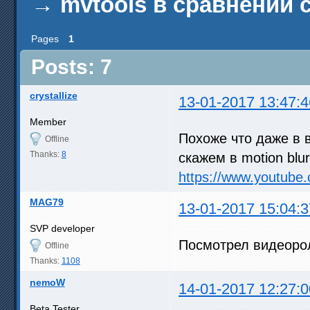
→
mvtools в сравнении с
Pages
1
Posts: 7
crystallize
13-01-2017 13:47:4
Member
Похоже что даже в 
Offline
Thanks:
8
скажем в motion blu
https://www.youtu
MAG79
13-01-2017 15:04:3
SVP developer
Посмотрел видеорол
Offline
Thanks:
1108
nemoW
14-01-2017 12:27:0
Beta Tester