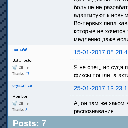
forward_re = MRecalculate(su
больше не разрабат
backward_re = MRecalculate(s
адаптируют к новы
MFlowBlur(super, backward_re
Return(last)

Во-первых пипл хава
}

которые не хочется 
############################
медленно даже есл
nemoW
15-01-2017 08:28:4
Beta Tester
Я не спец, но судя 
Offline
Thanks:
47
фиксы пошли, а акт
crystallize
25-01-2017 13:23:1
Member
А, он там же хаком 
Offline
Thanks:
8
распознавания.
Posts: 7