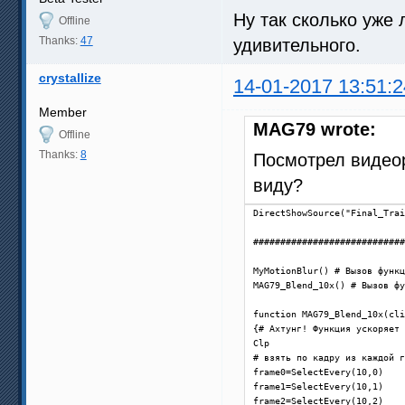
Ну так сколько уже
Offline
Thanks:
47
удивительного.
crystallize
14-01-2017 13:51:2
Member
MAG79 wrote:
Offline
Thanks:
8
Посмотрел видеор
виду?
DirectShowSource("Final_Trai
############################
MyMotionBlur() # Вызов функц
MAG79_Blend_10x() # Вызов фу
function MAG79_Blend_10x(cli
{# Ахтунг! Функция ускоряет 
Clp

# взять по кадру из каждой г
frame0=SelectEvery(10,0)

frame1=SelectEvery(10,1)

frame2=SelectEvery(10,2)
