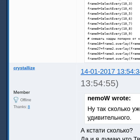
frame3=SelectEvery(10,3)

frame4=SelectEvery(10,4)

frame5=SelectEvery(10,5)

frame6=SelectEvery(10,6)

frame7=SelectEvery(10,7)

frame8=SelectEvery(10,8)

frame9=SelectEvery(10,9)

# смешать кадры попарно от к
frame18=frame1.overlay(frame
frame27=frame2.overlay(frame
frame36=frame3.overlay(frame
frame45=frame4.overlay(frame
# смешать получившиеся пары 
crystallize
frame1827=frame18.overlay(fr
14-01-2017 13:54:3
frame3645=frame36.overlay(fr
# смешать в один кадр

13:54:55)
frame1827.overlay(frame3645,
Return(last)

Member
}

nemoW wrote:
Offline
function MyMotionBlur(clip c
Thanks:
8
Ну так сколько у
{Clp

удивительного.
super = MSuper(rfilter=2)

backward_vectors = MAnalyse(
А кстати сколько?
forward_vectors = MAnalyse(s
Да и я думаю что Т