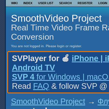
WIKI
INDEX
USER LIST
SEARCH
REGISTER
LOGIN
SmoothVideo Project
Real Time Video Frame R
Conversion
You are not logged in.
Please login or register.
SVPlayer for 🍎
iPhone | 
Android TV
SVP 4
for Windows | macOS
Read
FAQ
& follow SVP 
SmoothVideo Project
→
Фл