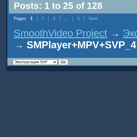
Posts: 1 to 25 of 128
Pages
1
2
3
…
6
Next
SmoothVideo Project
→
Эк
→
SMPlayer+MPV+SVP_4