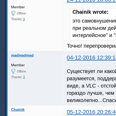
Member
Chainik wrote:
Offline
Thanks:
3
это самовнушен
при реальном дей
интерлейсное" и 
Точно! перепроверил
madmadmad
04-12-2016 12:39:1
Member
Существует ли како
Offline
Thanks:
3
разумеется, поддер
виде, а VLC - отсто
гораздо лучше, чем
великолепно...Спас
Chainik
05-12-2016 20:26:4