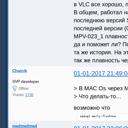
в VLC все хорошо, 
В общем, работал н
последнюю версий S
последней версии (0
MPV-023_1 плавност
да и поможет ли? П
та же история. На 
так же плавность чер
Chainik
01-01-2017 21:49:0
SVP developer
> В MAC Os через M
Offline
Thanks:
1730
> Что делать-то...
возможно что
opengl-early-flush=no
madmadmad