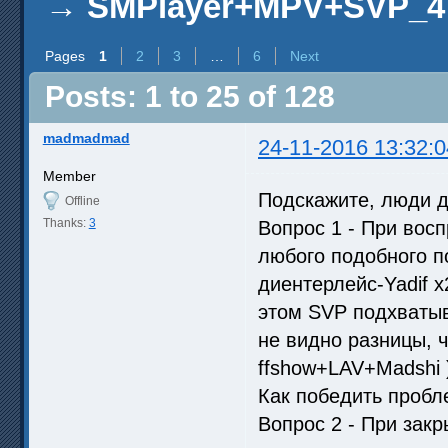
→
SMPlayer+MPV+SVP_4
Pages
1
2
3
…
6
Next
Posts: 1 to 25 of 128
madmadmad
24-11-2016 13:32:0
Member
Подскажите, люди д
Offline
Thanks:
3
Вопрос 1 - При вос
любого подобного п
диентерлейс-Yadif x
этом SVP подхватыва
не видно разницы, чт
ffshow+LAV+Madshi )
Как победить проб
Вопрос 2 - При зак