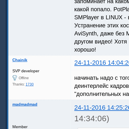
запоминает на како
какой попало. PotPl
SMPlayer в LINUX - 
Устранение этих ко
AviSynth, даже без 
другом видео! Хотя
хорошо!
Chainik
24-11-2016 14:04:2
SVP developer
начинать надо с тог
Offline
Thanks:
1730
деинтерлейс кадрову
"дополнительных на
madmadmad
24-11-2016 14:25:2
14:34:06)
Member