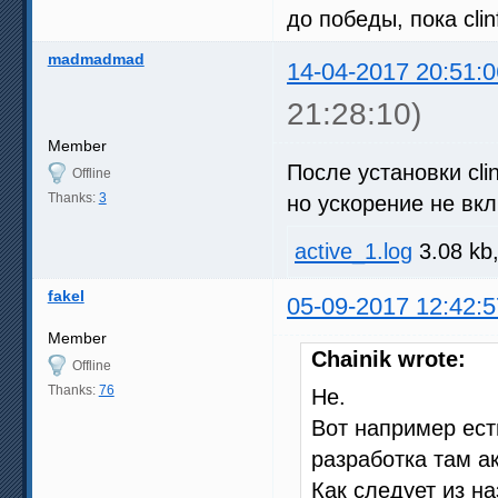
до победы, пока cli
madmadmad
14-04-2017 20:51:0
21:28:10)
Member
После установки clin
Offline
Thanks:
3
но ускорение не вкл
active_1.log
3.08 kb
fakel
05-09-2017 12:42:5
Member
Chainik wrote:
Offline
Thanks:
76
Не.
Вот например есть
разработка там а
Как следует из н