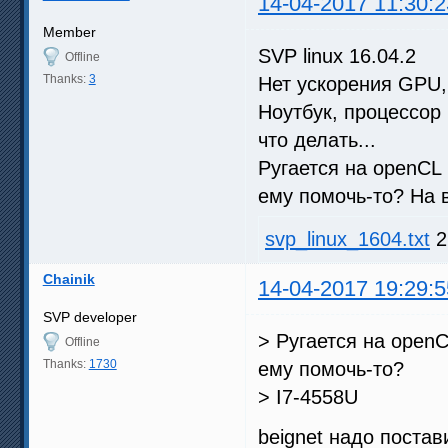
14-04-2017 11:30:2
Member
SVP linux 16.04.2
Offline
Thanks:
3
Нет ускорения GPU, 
Ноутбук, процессор 
что делать...
Ругается на openCL 
ему помочь-то? На 
svp_linux_1604.txt
2
Chainik
14-04-2017 19:29:5
SVP developer
> Ругается на openC
Offline
Thanks:
1730
ему помочь-то?
> I7-4558U
beignet надо постав