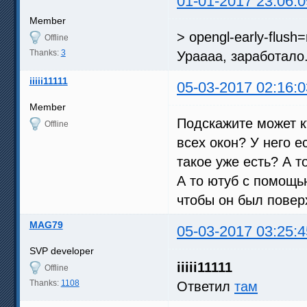
01-01-2017 23:06:0
Member
> opengl-early-flush
Offline
Thanks:
3
Ураааа, заработало...
iiiii11111
05-03-2017 02:16:0
Member
Подскажите может к
Offline
всех окон? У него е
такое уже есть? А т
А то ютуб с помощь
чтобы он был поверх
MAG79
05-03-2017 03:25:4
SVP developer
iiiii11111
Offline
Thanks:
1108
Ответил
там