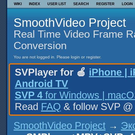
WIKI
INDEX
USER LIST
SEARCH
REGISTER
LOGIN
SmoothVideo Project
Real Time Video Frame R
Conversion
You are not logged in.
Please login or register.
SVPlayer for 🍎
iPhone | 
Android TV
SVP 4
for Windows | macOS
Read
FAQ
& follow SVP 
SmoothVideo Project
→
Эк