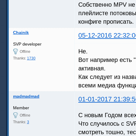
Собственно MPV не 
плейлисте потоковы
конфиге прописать.
Chainik
05-12-2016 22:32:0
SVP developer
Не.
Offline
Thanks:
1730
Вот например есть "
активная.
Как следует из наз
всеми медиа функц
madmadmad
01-01-2017 21:39:5
Member
С новым Годом всех
Offline
Thanks:
3
Что случилось с SV
смотреть тошно, тес