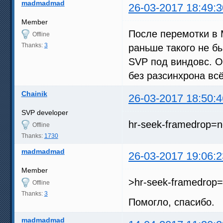
madmadmad
26-03-2017 18:49:3
Member
После перемотки в 
Offline
Thanks:
3
раньше такого не б
SVP под виндовс. О
без разсинхрона всё
Chainik
26-03-2017 18:50:4
SVP developer
hr-seek-framedrop=n
Offline
Thanks:
1730
madmadmad
26-03-2017 19:06:2
Member
>hr-seek-framedrop
Offline
Thanks:
3
Помогло, спасибо.
madmadmad