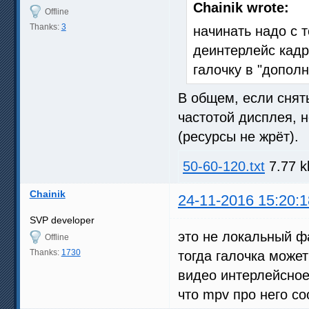
Chainik wrote:
Offline
Thanks:
3
начинать надо с т
деинтерлейс кадр
галочку в "допол
В общем, если снять
частотой дисплея, н
(ресурсы не жрёт).
50-60-120.txt
7.77 k
Chainik
24-11-2016 15:20:1
SVP developer
это не локальный ф
Offline
Thanks:
1730
тогда галочка может
видео интерлейсно
что mpv про него со