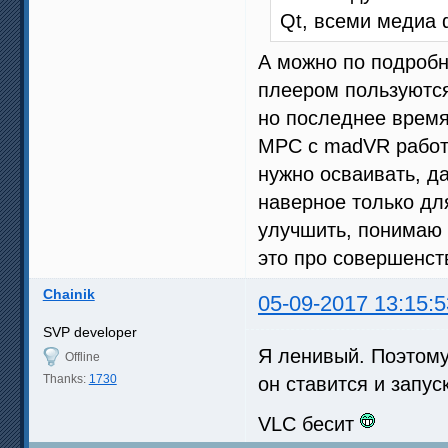
Qt, всеми медиа 
А можно по подробне
плеером пользуютс
но последнее время 
MPC с madVR работа
нужно осваивать, да
наверное только для
улучшить, понимаю 
это про совершенств
Chainik
05-09-2017 13:15:5
SVP developer
Я ленивый. Поэтому 
Offline
Thanks:
1730
он ставится и запус
VLC бесит