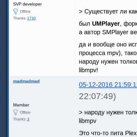
SVP developer
> Существует ли ка
Offline
Thanks:
1730
был
UMPlayer
, фор
а автор SMPlayer в
да и вообще оно исп
процесса mpv), тако
народу нужен толк
libmpv!
madmadmad
05-12-2016 21:59:1
22:07:49)
Member
> народу нужен то
Offline
Thanks:
3
libmpv
Это что-то пита Pl