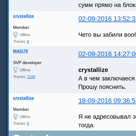
сумм прямо на блок
crystallize
02-09-2016 13:52:3
Member
Чето вы забили воо
Offline
Thanks:
8
MAG79
02-09-2016 14:27:0
SVP developer
crystallize
Offline
Thanks:
1108
А в чем заключаеся
Прошу пояснить.
crystallize
18-09-2016 09:36:5
Member
Я не адресовывал эт
Offline
Thanks:
8
тогда.