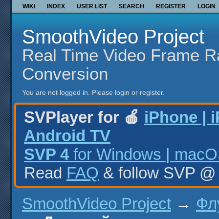
WIKI
INDEX
USER LIST
SEARCH
REGISTER
LOGIN
SmoothVideo Project
Real Time Video Frame R
Conversion
You are not logged in.
Please login or register.
SVPlayer for 🍎
iPhone | 
Android TV
SVP 4
for Windows | macOS
Read
FAQ
& follow SVP 
SmoothVideo Project
→
Фл