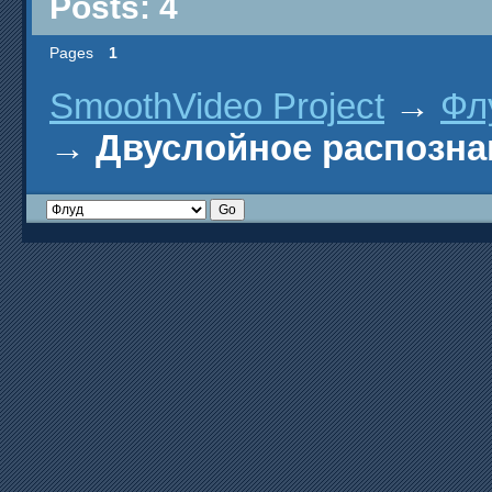
Posts: 4
Pages
1
SmoothVideo Project
→
Фл
→
Двуслойное распозна