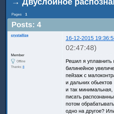
→
Двуслойное распозна
Pages
1
Posts: 4
crystallize
16-12-2015 19:36:5
02:47:48)
Member
Решил я уплавнить 
Offline
Thanks:
8
билинейное увеличе
пейзаж с малоконтр
и дальних обьектов 
и так минимальная,
писать распознанные
потом обрабатывать
одно на другое? Ил