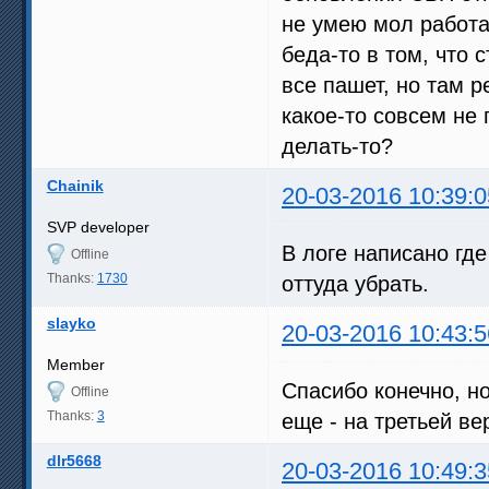
не умею мол работат
беда-то в том, что 
все пашет, но там р
какое-то совсем не 
делать-то?
Chainik
20-03-2016 10:39:0
SVP developer
В логе написано где
Offline
Thanks:
1730
оттуда убрать.
slayko
20-03-2016 10:43:5
Member
Спасибо конечно, но
Offline
Thanks:
3
еще - на третьей ве
dlr5668
20-03-2016 10:49:3