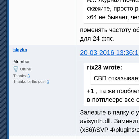
скажите, просто 
х64 не бывает, ч
поменять частоту об
для 24 фпс.
slayko
20-03-2016 13:36:1
Member
rix23 wrote:
Offline
Thanks:
3
СВП отказывае
Thanks for the post:
1
+1 , та же пробл
в потплеере все 
Залезьте в папку с
avisynth.dll. Замени
(x86)\SVP 4\plugins\