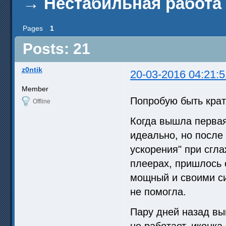
→
Нестабильная работа 
Pages
1
Posts: 21
z0ntik
20-03-2016 04:21:5
Member
Попробую быть крат
Offline
Когда вышла первая
идеально, но после
ускорения" при сгл
плеерах, пришлось 
мощный и своими си
не помогла.
Пару дней назад вы
не работает, иконка