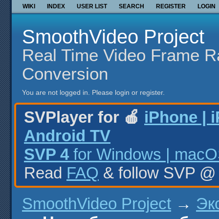
WIKI
INDEX
USER LIST
SEARCH
REGISTER
LOGIN
SmoothVideo Project
Real Time Video Frame R
Conversion
You are not logged in.
Please login or register.
SVPlayer for 🍎
iPhone | 
Android TV
SVP 4
for Windows | macOS
Read
FAQ
& follow SVP 
SmoothVideo Project
→
Эк