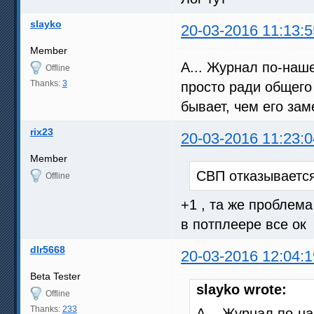
slayko
20-03-2016 11:13:5
Member
А... Журнал по-наше
Offline
Thanks:
3
просто ради общего
бывает, чем его за
rix23
20-03-2016 11:23:0
Member
СВП отказываетс
Offline
+1 , та же проблем
в потплеере все ок
dlr5668
20-03-2016 12:04:1
Beta Tester
slayko wrote:
Offline
Thanks:
233
А... Журнал по-н