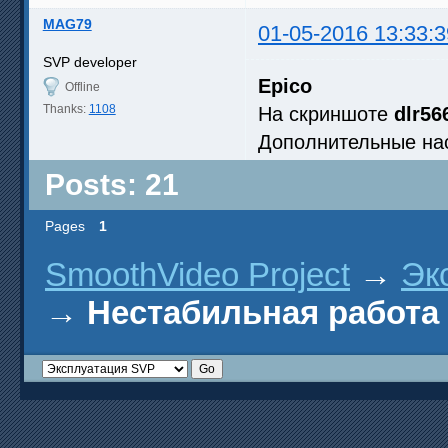
MAG79
01-05-2016 13:33:3
SVP developer
Epico
Offline
Thanks:
1108
На скриншоте
dlr56
Дополнительные нас
Posts: 21
Pages
1
SmoothVideo Project
→
Эк
→
Нестабильная работа 