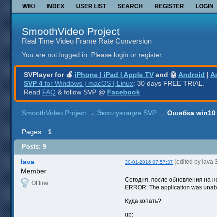
WIKI
INDEX
USER LIST
SEARCH
REGISTER
LOGIN
SmoothVideo Project
Real Time Video Frame Rate Conversion
You are not logged in.
Please login or register.
SVPlayer for 🍎
iPhone | iPad | Apple TV
and 🤖
Android
|
A
SVP 4
for Windows | macOS | Linux
: 30 days FREE TRIAL.
Read
FAQ
& follow SVP @
Facebook
SmoothVideo Project
→
Эксплуатация SVP
→
Ошибка win10 
Pages
1
Posts: 9
lava
(edited by lava
30-01-2016 07:57:37
Member
Сегодня, после обновления на н
Offline
ERROR: The application was unable 
Куда копать?
up: