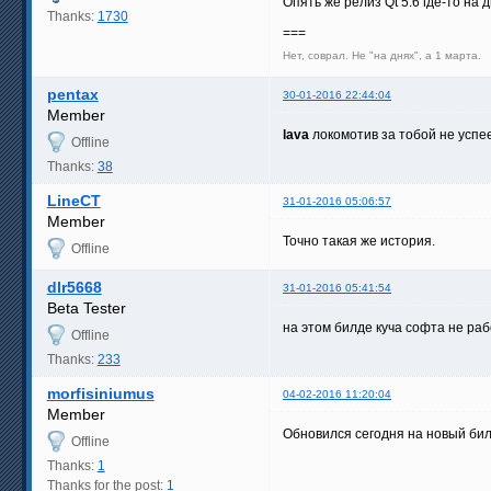
Опять же релиз Qt 5.6 где-то на д
Thanks:
1730
===
Нет, соврал. Не "на днях", а 1 марта.
pentax
30-01-2016 22:44:04
Member
lava
локомотив за тобой не успее
Offline
Thanks:
38
LineCT
31-01-2016 05:06:57
Member
Точно такая же история.
Offline
dlr5668
31-01-2016 05:41:54
Beta Tester
на этом билде куча софта не раб
Offline
Thanks:
233
morfisiniumus
04-02-2016 11:20:04
Member
Обновился сегодня на новый билд
Offline
Thanks:
1
Thanks for the post:
1