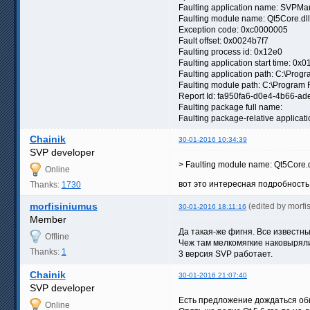
Faulting application name: SVPMan
Faulting module name: Qt5Core.dll,
Exception code: 0xc0000005
Fault offset: 0x0024b7f7
Faulting process id: 0x12e0
Faulting application start time: 0
Faulting application path: C:\Pro
Faulting module path: C:\Program F
Report Id: fa950fa6-d0e4-4b66-a
Faulting package full name:
Faulting package-relative applicati
Chainik
30-01-2016 10:34:39
SVP developer
> Faulting module name: Qt5Core.d
Online
вот это интересная подробность.
Thanks:
1730
morfisiniumus
(edited by morf
30-01-2016 18:11:16
Member
Да такая-же фигня. Все известн
Offline
Чеж там мелкомягкие наковыряли
Thanks:
1
3 версия SVP работает.
Chainik
30-01-2016 21:07:40
SVP developer
Есть предложение дождаться общ
Online