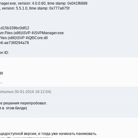
ager.exe, version: 4.0.0.60, time stamp: 0x041f6888
 version: 5.5.1.0, time stamp: 0x777a675f
x01d15b339bc0df12
gram Files (x86)\SVP 4\SVPManager.exe
iles (x86)\SVP 4\Qt5Core.dll
de6-ae736f294a78
on ID:
ll
..
isiniumus 30-01-2016 18:12:04)
ые решения перепробовал.
 в этом билде(
едоступной версии, и тогда уже начинать паниковать.