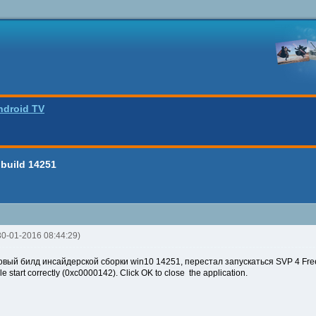
ndroid TV
build 14251
 30-01-2016 08:44:29)
овый билд инсайдерской сборки win10 14251, перестал запускаться SVP 4 Fre
start correctly (0xc0000142). Click OK to close the application.