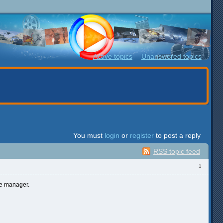
Active topics
Unanswered topics
You must
login
or
register
to post a reply
RSS topic feed
1
e manager.