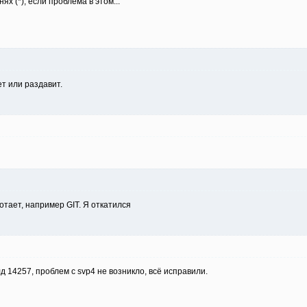
нях (*), если проблема в этом...
т или раздавит.
отает, например GIT. Я откатился
 14257, проблем с svp4 не возникло, всё исправили.