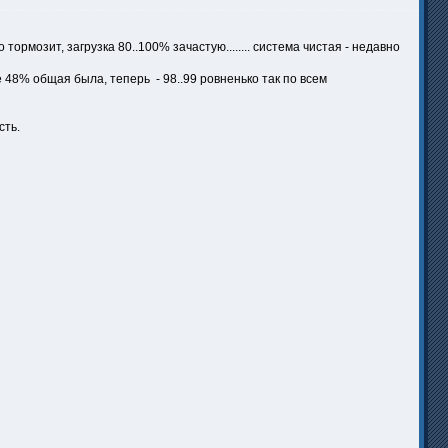
тормозит, загрузка 80..100% зачастую........ система чистая - недавно
 48% общая была, теперь - 98..99 ровненько так по всем
сть.