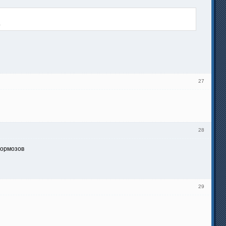
.
27
28
тормозов
29