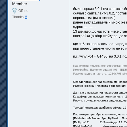
Member
была версия 3.0.1 (из состава сб
Offline
скачал с сайта лайт-3.0.2, поста
Thanks:
5
переставил (винт сменил).
ранее выкладываемый мною же кус
ядрам...............
13 шейдер, до частоты - все ста
настройки (выбор шейдера, до ча
где собака порылась - есть предп
при переустановке что-то не то и
п.с. win7 x64 + GT430; на 3.0.1
Параметры последнего обработанног
Имя файла: Bakemonogatari_[06]_[BDR
Размер кадра и частота: 1280x768 pixel
Определившиеся параметры монитор
Размер экрана и частота обновления: 
Данные о повышении плавности видео
Коэффициент повышения плавности: 2
Результирующая частота видеокадров:
Текущий определившийся профиль: 1
Параметры преобразования видео по
[ExMethod=MSmoothFps_ByPixel] Пов
[ExAlgo=13] SVP-шейдер: 13. Ст
[ExMulti=MON] Изменение частоты 