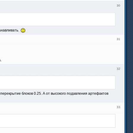
30
навливать.
31
.
32
перекрытие блоков 0.25. А от высокого подавления артефактов
33