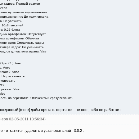
х кадров: Полный размер
села
ми мульти-шестиугольниками
ия движения: До полу-пиксела
 Не уточнять
 16x8 пикселей
 0.25 блока
х артефактов: Отсутствует
 артефактов: Обычная
не сцен: Смешивать кадры
ера кадра: Не уменьшать
дров до частоты экрана:false
OpenCL): true
: Авто
полей: false
Не растягивать
подрезать
сек
жим: false
alse
сть на перемотке: Отключить и сразу включить
 долгожданный [more] дабы прятать портянки - не оно, либо не работает.
ioleon 02-05-2011 13:56:34)
 - откатится, удалить и установить лайт 3.0.2 .