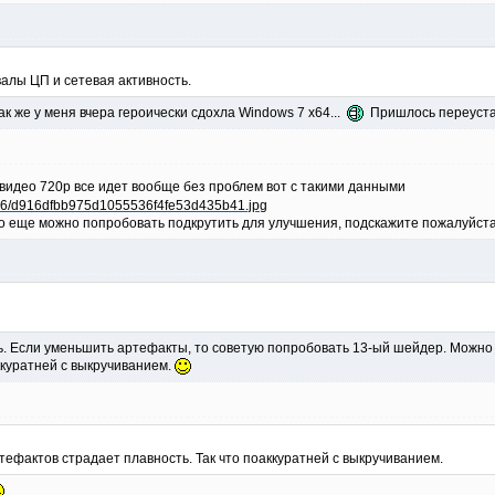
алы ЦП и сетевая активность.
к же у меня вчера героически сдохла Windows 7 x64...
Пришлось переуста
видео 720р все идет вообще без проблем вот с такими данными
то еще можно попробовать подкрутить для улучшения, подскажите пожалуйста
ь. Если уменьшить артефакты, то советую попробовать 13-ый шейдер. Можно 
ккуратней с выкручиванием.
тефактов страдает плавность. Так что поаккуратней с выкручиванием.