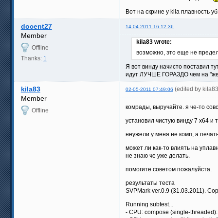
Вот на скрине у kila плавность
docent27
14-04-2011 16:12:36
Member
kila83 wrote:
Offline
возможно, это еще не преде
Thanks:
1
Я вот винду начисто поставил ту
идут ЛУЧШЕ ГОРАЗДО чем на "жел
kila83
(edited by kila8
02-05-2011 07:49:06
Member
комрады, выручайте. я че-то сов
Offline
установил чистую винду 7 х64 и
неужели у меня не комп, а печа
может ли как-то влиять на уплав
не знаю че уже делать.
помогите советом пожалуйста.
результаты теста
SVPMark ver.0.9 (31.03.2011). Co
Running subtest...
- CPU: compose (single-threaded):