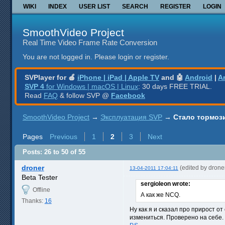
WIKI
INDEX
USER LIST
SEARCH
REGISTER
LOGIN
SmoothVideo Project
Real Time Video Frame Rate Conversion
You are not logged in.
Please login or register.
SVPlayer for 🍎
iPhone | iPad | Apple TV
and 🤖
Android
|
A
SVP 4
for Windows | macOS | Linux
: 30 days FREE TRIAL.
Read
FAQ
& follow SVP @
Facebook
SmoothVideo Project
→
Эксплуатация SVP
→
Стало тормоз
Pages
Previous
1
2
3
Next
Posts: 26 to 50 of 55
droner
(edited by dron
13-04-2011 17:04:11
Beta Tester
sergioleon wrote:
Offline
А как же NCQ.
Thanks:
16
Ну как я и сказал про прирост о
измениться. Проверено на себе.