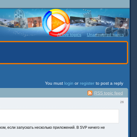
Active topics
Unanswered topics
You must
login
or
register
to post a reply
RSS topic feed
26
вном, если запускать несколько приложений. В SVP ничего не