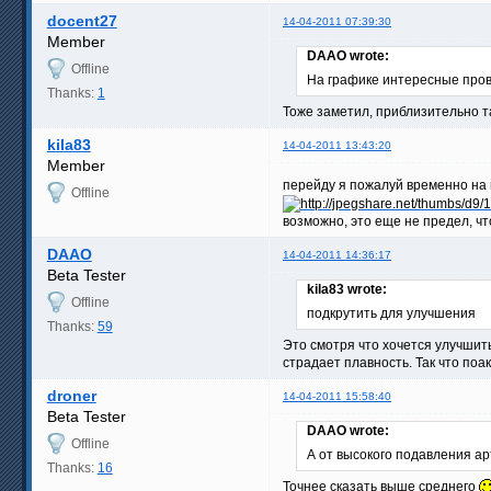
docent27
14-04-2011 07:39:30
Member
DAAO wrote:
Offline
На графике интересные пров
Thanks:
1
Тоже заметил, приблизительно та
kila83
14-04-2011 13:43:20
Member
перейду я пожалуй временно на 
Offline
возможно, это еще не предел, ч
DAAO
14-04-2011 14:36:17
Beta Tester
kila83 wrote:
Offline
подкрутить для улучшения
Thanks:
59
Это смотря что хочется улучшит
страдает плавность. Так что поа
droner
14-04-2011 15:58:40
Beta Tester
DAAO wrote:
Offline
А от высокого подавления ар
Thanks:
16
Точнее сказать выше среднего