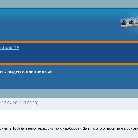
ndroid TV
ить видео с плавностью
er 13-04-2011 17:08:33)
т силы в 10% (а в некоторых случаях наоборот). Да и то это относиться в осно