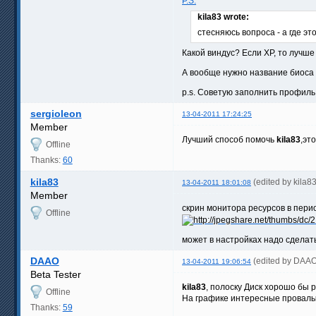
P.S.
kila83 wrote:
стесняюсь вопроса - а где эт
Какой виндус? Если ХР, то лучше 
А вообще нужно название биоса 
p.s. Советую заполнить профиль
sergioleon
13-04-2011 17:24:25
Member
Лучший способ помочь
kila83
,эт
Offline
Thanks:
60
kila83
(edited by kila8
13-04-2011 18:01:08
Member
скрин монитора ресурсов в перио
Offline
может в настройках надо сделат
DAAO
(edited by DAAO
13-04-2011 19:06:54
Beta Tester
kila83
, полоску Диск хорошо бы 
Offline
На графике интересные провалы
Thanks:
59