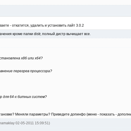
аете - откатится, удалить и установить лайт 3.0.2
чения кроме папки distr, полный дистр вычищает все.
установлена х86 или х64?
авнение перегрев процессора?
vp для 64-х битных систем?
тановке? Меняли параметры? Приведите допинфо (меню - показать - допол
uhamaklay 02-05-2011 15:09:51)