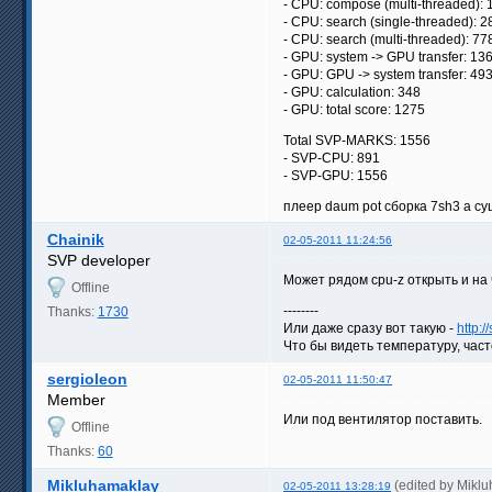
- CPU: compose (multi-threaded): 
- CPU: search (single-threaded): 2
- CPU: search (multi-threaded): 77
- GPU: system -> GPU transfer: 13
- GPU: GPU -> system transfer: 49
- GPU: calculation: 348
- GPU: total score: 1275
Total SVP-MARKS: 1556
- SVP-CPU: 891
- SVP-GPU: 1556
плеер daum pot сборка 7sh3 а су
Chainik
02-05-2011 11:24:56
SVP developer
Может рядом cpu-z открыть и на
Offline
--------
Thanks:
1730
Или даже сразу вот такую -
http:/
Что бы видеть температуру, час
sergioleon
02-05-2011 11:50:47
Member
Или под вентилятор поставить.
Offline
Thanks:
60
Mikluhamaklay
(edited by Mikl
02-05-2011 13:28:19