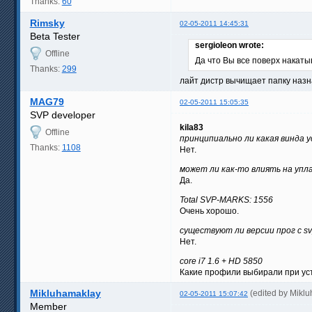
Thanks:
60
Rimsky
02-05-2011 14:45:31
Beta Tester
sergioleon wrote:
Offline
Да что Вы все поверх накатыв
Thanks:
299
лайт дистр вычищает папку назна
MAG79
02-05-2011 15:05:35
SVP developer
kila83
Offline
принципиально ли какая винда 
Thanks:
1108
Нет.
может ли как-то влиять на упл
Да.
Total SVP-MARKS: 1556
Очень хорошо.
существуют ли версии прог с s
Нет.
core i7 1.6 + HD 5850
Какие профили выбирали при ус
Mikluhamaklay
(edited by Mikl
02-05-2011 15:07:42
Member