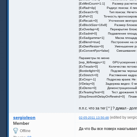
[ExMiniCount=1:1] Размер расчетны
[ExRad=4p] Радиус поиска: 4 пик
[ExSearch=5] Тип поиска: Нечетны
[ExPel=2] Точность прогнозирован
[ExRecalc=0] Уточнение векторов:
[ExBlockSize=16x8] Размер блоков:
[ExOverlap=4] Перекрытие блоков:
[ExSadml=0] Подавление площадны
[ExSadgamma=1] Маска площадных
[ExBlend=true] Построение на сме
[ExDwnResize=0] Уменьшение разм
[ExConvertFps=false] Смешивание ка
Параметры по меню
[svp_libflowgpu=1] GPU-ускорение (
[ExTreads=0] Количество потоков
[Borderlight=0] Подсветка черных 
[ExStretch=0] Растяжение кадра: 
[ExCrop=-1] Подрезка краев: Не 
[VDelay=0] Задержка видео: 0 м
[ExDemo=0] Демонстрационный ре
[ExTearingTest=0] Тест дрожания: f
[StopSmoothDelayOnRewind=0] Плавно
п.п.с. что за тег [ * ] ? думал -
sergioleon
(edited by serg
02-05-2011 13:50:48
Member
Да что Вы все поверх накатываете
Offline