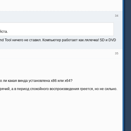
34
йста.
nd Tool ничего не ставил. Компьютер работает как лялечка! SD и DVD
35
 ли какая винда установлена х86 или х64?
рячий, а в период спокойного воспроизведения греется, но не сильно.