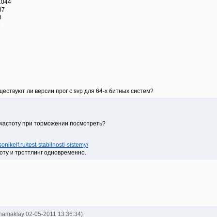
1044
87
8
6
3
ществуют ли версии прог с svp для 64-х битных систем?
 частоту при торможении посмотреть?
/sonikelf.ru/test-stabilnosti-sistemy/
тоту и троттлинг одновременно.
uhamaklay 02-05-2011 13:36:34)