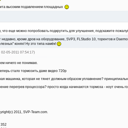
 убита высоким подавлением площадных
л, что еще можно попробовать подкрутить для улучшения, подскажите пожалу
т недавно, кроме дров на оборудование, SVP3, FLStudio 10, торентов и Daemo
езных" конях! Ну это типа намёк!
3 02-05-2011 07:54:17)
сем ничего не понимаю.
 теперь стало тормозить даже видео 720р
тная машинка, которая не тянет должным образом уплавнение? принципиально
нение перегрев процессора? просто когда начинаются тормоза - ноут очень го
pyright(c) 2011, SVP-Team.com.
 352