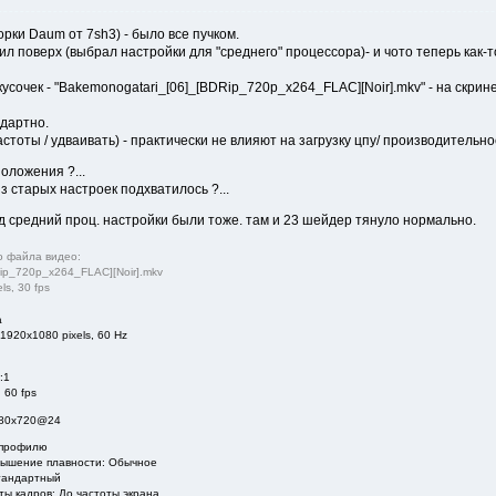
орки Daum от 7sh3) - было все пучком.
вил поверх (выбрал настройки для "среднего" процессора)- и чото теперь как-то 
очек - "Bakemonogatari_[06]_[BDRip_720p_x264_FLAC][Noir].mkv" - на скрине
ндартно.
стоты / удваивать) - практически не влияют на загрузку цпу/ производительно
оложения ?...
з старых настроек подхватилось ?...
 под средний проц. настройки были тоже. там и 23 шейдер тянуло нормально.
о файла видео:
ip_720p_x264_FLAC][Noir].mkv
s, 30 fps
а
1920x1080 pixels, 60 Hz
:1
 60 fps
280x720@24
 профилю
ышение плавности: Обычное
андартный
кадров: До частоты экрана