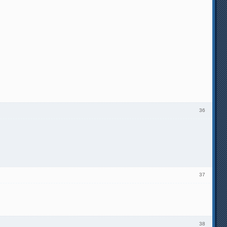
36
37
38