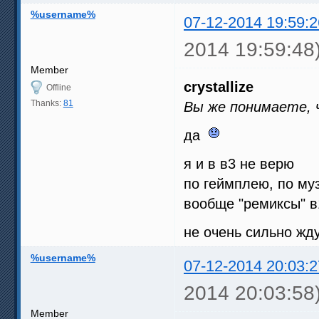
%username%
07-12-2014 19:59:2
2014 19:59:48
Member
crystallize
Offline
Thanks:
81
Вы же понимаете, 
да
я и в в3 не верю
по геймплею, по му
вообще "ремиксы" в
не очень сильно жд
%username%
07-12-2014 20:03:2
2014 20:03:58
Member