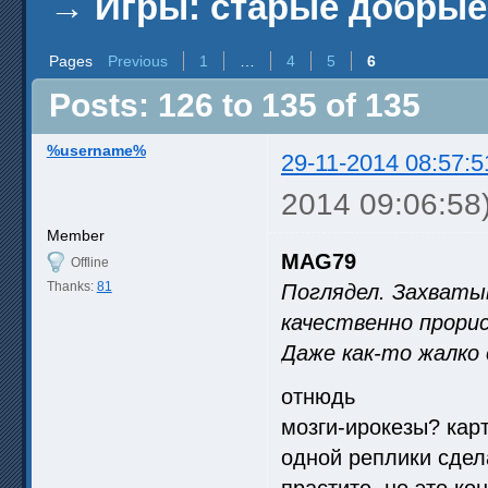
→
Игры: старые добрые
Pages
Previous
1
…
4
5
6
Posts: 126 to 135 of 135
%username%
29-11-2014 08:57:5
2014 09:06:58
Member
MAG79
Offline
Thanks:
81
Поглядел. Захваты
качественно прори
Даже как-то жалко 
отнюдь
мозги-ирокезы? кар
одной реплики сдел
прастите, но это к