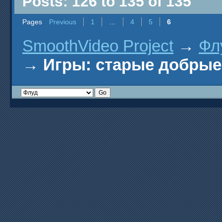
Posts: 126 to 135 of 135
Pages
Previous
1
…
4
5
6
SmoothVideo Project
→
Фл
→
Игры: старые добрые