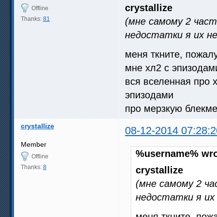
crystallize
Offline
Thanks:
81
(мне самому 2 част
недостатки я их не
меня ткните, пожал
мне хл2 с эпизодам
вся вселенная про 
эпизодами
про мерзкую блекм
crystallize
08-12-2014 07:28:2
Member
%username% wro
Offline
Thanks:
8
crystallize
(мне самому 2 ча
недостатки я их 
меня ткните, пож