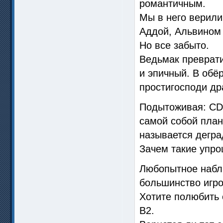
романтичным.
Мы в него верили
Аддой, Альвином
Но все забыто.
Ведьмак преврати
и эпичный. В обё
простигосподи др
Подытоживая: CD 
самой собой план
называется дегр
Зачем такие упро
Любопытное набл
большинство игро
Хотите полюбить 
В2.