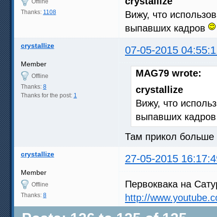
crystallize
Offline
Thanks:
1108
Вижу, что использо
выпавших кадров
crystallize
07-05-2015 04:55:1
Member
MAG79 wrote:
Offline
Thanks:
8
crystallize
Thanks for the post:
1
Вижу, что исполь
выпавших кадро
Там прикол больше 
crystallize
27-05-2015 16:17:4
Member
Первоквака на Сату
Offline
Thanks:
8
http://www.youtube