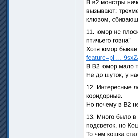
В в2 монстры нич
вызывают: трехме
клювом, сбивающи
11. юмор не плос
птичьего говна"
Хотя юмор бывае
feature=pl … 9sx
В В2 юмор мало то
Не до шуток, у на
12. Интересные л
коридорные.
Но почему в В2 н
13. Много было в
подсветок, но Кош
То чем кошка ста