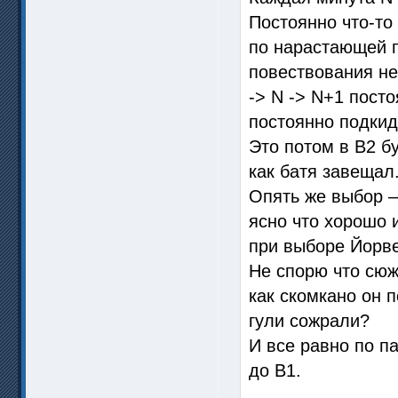
Постоянно что-то
по нарастающей п
повествования не
-> N -> N+1 пост
постоянно подкид
Это потом в В2 б
как батя завещал
Опять же выбор —
ясно что хорошо 
при выборе Йорве
Не спорю что сюже
как скомкано он 
гули сожрали?
И все равно по п
до В1.