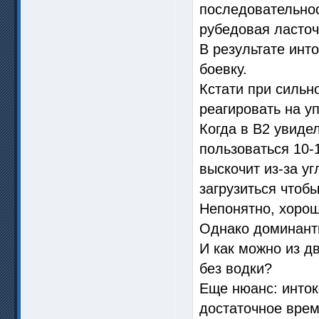
последовательнос
рубедовая ласточ
В результате инт
боевку.
Кстати при сильн
реагировать на у
Когда в В2 увиде
пользоваться 10-
выскочит из-за у
загрузиться чтобы
Непонятно, хорош
Однако доминанты
И как можно из д
без водки?
Еще нюанс: инток
достаточное время