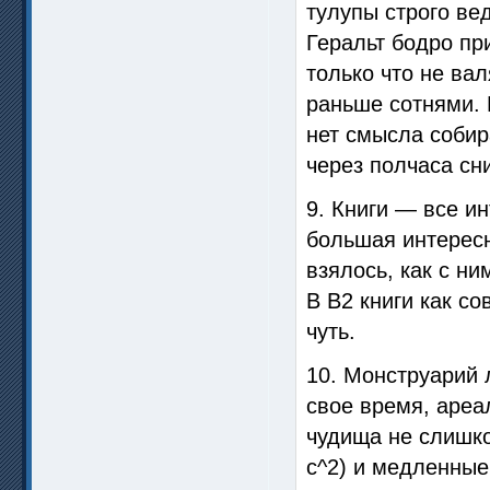
тулупы строго ве
Геральт бодро пр
только что не ва
раньше сотнями. 
нет смысла собир
через полчаса сн
9. Книги — все и
большая интересн
взялось, как с ни
В В2 книги как с
чуть.
10. Монструарий 
свое время, ареа
чудища не слишко
с^2) и медленные