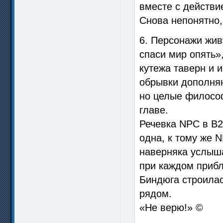
вместе с действи
Снова непонятно,
6. Персонажи жив
спаси мир опять»
кутежа таверн и 
обрывки дополняю
но целые философ
главе.
Речевка NPC в В2
одна, к тому же 
наверняка услыша
при каждом прибл
Биндюга строилас
рядом.
«Не верю!» ©