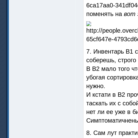
поменять на
вот
7. Инвентарь В1 
соберешь, строго 
В В2 мало того ч
убогая сортировк
нужно.
И кстати в В2 пр
таскать их с соб
нет ли ее уже в б
Симптоматичненьк
8. Cам лут практи