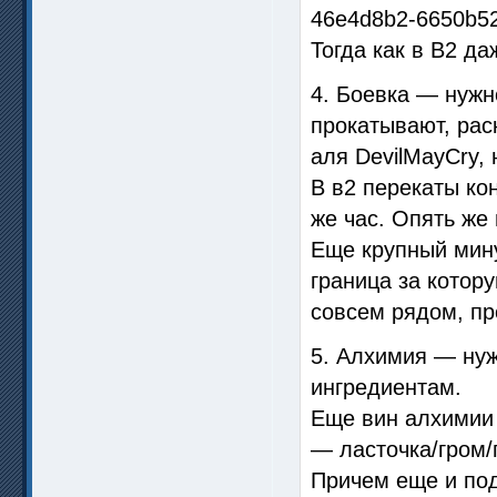
Тогда как в В2 да
4. Боевка — нужн
прокатывают, рас
аля DevilMayCry,
В в2 перекаты ко
же час. Опять же
Еще крупный мину
граница за котор
совсем рядом, пр
5. Алхимия — нуж
ингредиентам.
Еще вин алхимии 
— ласточка/гром/
Причем еще и под