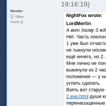
19:16:19)
Member
NightFox wrote:
Offline
Thanks:
8
LordMerlin
А вот Халву 3 ж
Нет. Часть покло
1 уже был отчаст
не тыкнули носом
ещё ничего, но 2.
Мне лично не пон
выкинули из 2 час
положения — у ни
успеть сделать.
Взять вот старую
2.exe.html
души ка
перенасыщенные 