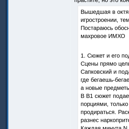
Вышедшая в октяб
игростроении, тем
Постараюсь обосн
махровое ИМХО
1. Сюжет и его п
Сцены прямо цель
Сапковский и под
где бегаешь-бега
а новые предметы
В В1 сюжет подае
порциями, только
продираться. Рас
разнес наркоприт
Каждая минута N 