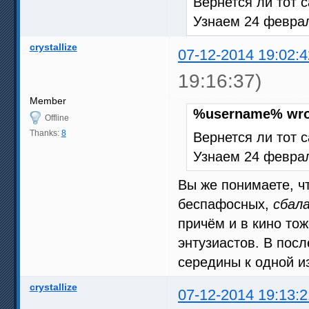
Вернется ли тот
Узнаем 24 феврал
crystallize
07-12-2014 19:02:4
19:16:37)
Member
%username% wro
Offline
Thanks:
8
Вернется ли тот
Узнаем 24 феврал
Вы же понимаете, ч
беспафосных,
сбал
причём и в кино тож
энтузиастов. В пос
середины к одной и
crystallize
07-12-2014 19:13:2