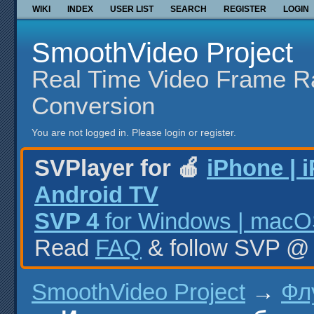
WIKI
INDEX
USER LIST
SEARCH
REGISTER
LOGIN
SmoothVideo Project
Real Time Video Frame R
Conversion
You are not logged in.
Please login or register.
SVPlayer for 🍎
iPhone | 
Android TV
SVP 4
for Windows | macOS
Read
FAQ
& follow SVP 
SmoothVideo Project
→
Фл