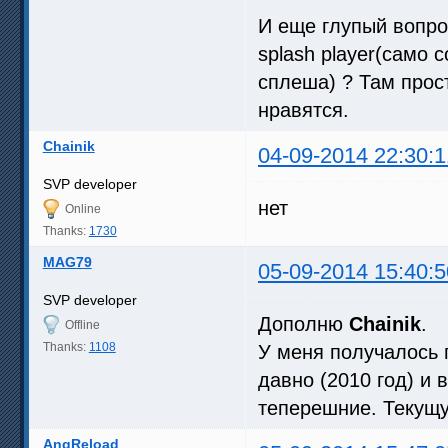
И еще глупый вопрос
splash player(само
сплеша) ? Там прос
нравятся.
Chainik
04-09-2014 22:30:1
SVP developer
нет
Online
Thanks:
1730
MAG79
05-09-2014 15:40:5
SVP developer
Дополню
Chainik
.
Offline
Thanks:
1108
У меня получалось п
давно (2010 год) и 
теперешние. Текущу
AngReload