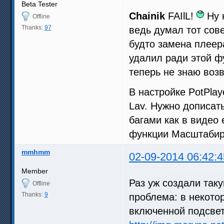
Beta Tester
Chainik
FAIlL!
Ну н
Offline
Thanks:
97
ведь думал тот сов
будто замена плеер
удалил ради этой ф
теперь не знаю воз
В настройке PotPla
Lav. Нужно дописать
багами как в видео
функции Масштабир
mmhmm
02-09-2014 06:42:4
Member
Раз уж создали таку
Offline
Thanks:
9
проблема: в некото
включенной подсвет