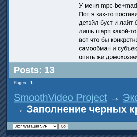
У меня mpc-be+madv
Пот я как-то постав
детэйл буст и лайт 
лишь шарп какой-то
вот что бы конкретн
самообман и субъек
опять же домохозяе
Posts: 13
Pages
1
SmoothVideo Project
→
Эк
→
Заполнение черных к