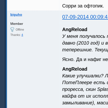
Сорри за офтопик.
biguho
07-09-2014 00:09:4
Member
AngReload
Offline
Thanks:
4
У меня получалось 
давно (2010 год) и 
теперешние. Текущ
Ясно. Да и нафиг не
AngReload
Какие улучшалки? Л
ПотеПлеере есть ф
проресса, скин Spla
кайфа от их исполл
замыливание), мас