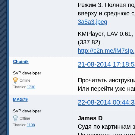
Режим 3. Полная по
вверху и среднюю 
3a5a3.jpeg
KMPlayer, LAV 0.61
(337.82).
http://c2n.me/iM7sIp.
Chainik
21-08-2014 17:18:5
SVP developer
Прочитать инструкц
Online
Thanks:
1730
Или перейти уже нак
MAG79
22-08-2014 00:44:3
SVP developer
James D
Offline
Thanks:
1108
Судя по картинкам 
Не понятно, что име