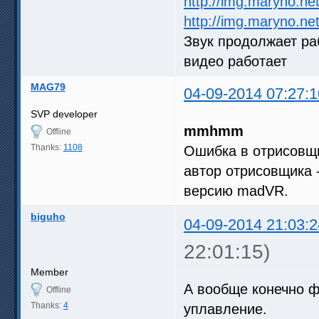
http://img.maryno.n
http://img.maryno.n
Звук продолжает ра
видео работает
MAG79
04-09-2014 07:27:1
SVP developer
mmhmm
Offline
Thanks:
1108
Ошибка в отрисовщи
автор отрисовщика 
версию madVR.
biguho
04-09-2014 21:03:2
22:01:15)
Member
А вообще конечно ф
Offline
Thanks:
4
уплавление.