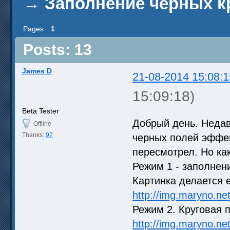
→
Заполнение черных к
Pages
1
Posts: 13
James D
21-08-2014 15:08:1
15:09:18)
Beta Tester
Добрый день. Недав
Offline
Thanks:
97
черных полей эффект
пересмотрел. Но ка
Режим 1 - заполнени
Картинка делается 
http://img.maryno.n
Режим 2. Круговая 
http://img.maryno.n