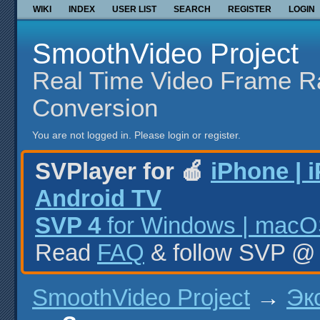
WIKI
INDEX
USER LIST
SEARCH
REGISTER
LOGIN
SmoothVideo Project
Real Time Video Frame R
Conversion
You are not logged in.
Please login or register.
SVPlayer for 🍎
iPhone | 
Android TV
SVP 4
for Windows | macOS
Read
FAQ
& follow SVP 
SmoothVideo Project
→
Эк