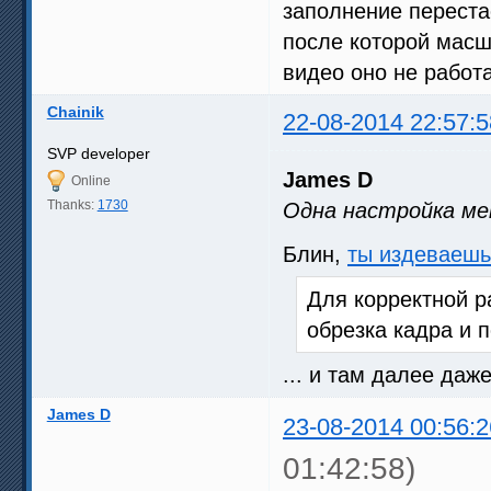
заполнение переста
после которой масш
видео оно не работа
Chainik
22-08-2014 22:57:5
SVP developer
James D
Online
Thanks:
1730
Одна настройка ме
Блин,
ты издеваешь
Для корректной р
обрезка кадра и 
... и там далее даж
James D
23-08-2014 00:56:2
01:42:58)