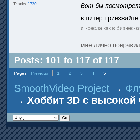
Thanks:
1730
Вот бы посмотреть
в питер приезжайте
и кресла как в бизнес-
мне лично понрави
Posts: 101 to 117 of 117
Pages
Previous
1
2
3
4
5
SmoothVideo Project
→
Фл
→
Хоббит 3D с высокой 