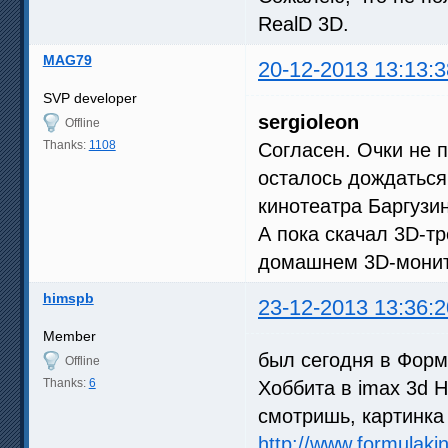
RealD 3D.
MAG79
20-12-2013 13:13:3
SVP developer
sergioleon
Offline
Thanks:
1108
Согласен. Очки не п
осталось дождаться
кинотеатра Баргузин
А пока скачал 3D-т
домашнем 3D-монито
himspb
23-12-2013 13:36:2
Member
был сегодня в Форм
Offline
Thanks:
6
Хоббита в imax 3d H
смотришь, картинка
http://www.formulaki