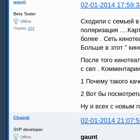
gaunt
02-01-2014 17:59:3
Beta Tester
Сходили с семьей в 
Offline
Thanks:
153
поляризация ....Кар
более . Сеть киноте
Больше в этот " кино
После того кинотеат
с свп . Комментарии
1 Почему такого кач
2 Вот бы посмотрет
Ну и всех с новым г
Chainik
02-01-2014 21:07:5
SVP developer
gaunt
Offline