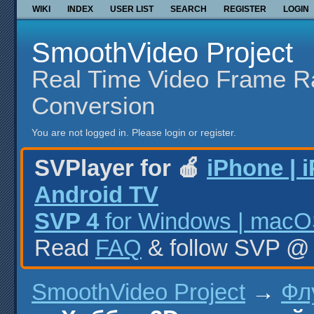
WIKI
INDEX
USER LIST
SEARCH
REGISTER
LOGIN
SmoothVideo Project
Real Time Video Frame R
Conversion
You are not logged in.
Please login or register.
SVPlayer for 🍎
iPhone | 
Android TV
SVP 4
for Windows | macOS
Read
FAQ
& follow SVP 
SmoothVideo Project
→
Фл