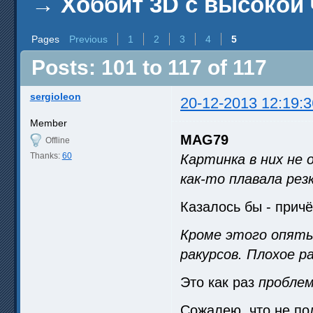
→
Хоббит 3D с высокой 
Pages
Previous
1
2
3
4
5
Posts: 101 to 117 of 117
sergioleon
20-12-2013 12:19:3
Member
MAG79
Offline
Thanks:
60
Картинка в них не 
как-то плавала рез
Казалось бы - причё
Кроме этого опять
ракурсов. Плохое р
Это как раз
проблем
Сожалею, что не по