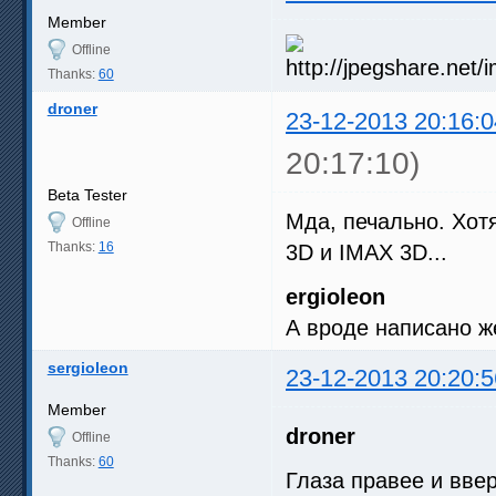
Member
Offline
Thanks:
60
droner
23-12-2013 20:16:0
20:17:10)
Beta Tester
Мда, печально. Хот
Offline
Thanks:
16
3D и IMAX 3D...
ergioleon
А вроде написано ж
sergioleon
23-12-2013 20:20:5
Member
droner
Offline
Thanks:
60
Глаза правее и ввер