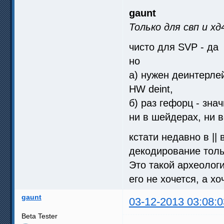
gaunt
Только для свп и х
чисто для SVP - да
но
а) нужен деинтерле
HW deint,
б) раз гефорц - зна
ни в шейдерах, ни 
кстати недавно в ||
декодирование тол
Это такой археолог
его не хочется, а х
gaunt
03-12-2013 03:08:0
Beta Tester