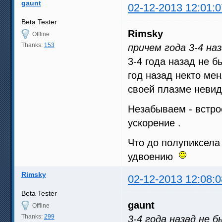
gaunt
02-12-2013 12:01:0
Beta Tester
Rimsky
Offline
Thanks:
153
причем года 3-4 на
3-4 года назад не 
год назад некто мен
своей плазме невиди
Незабываем - встро
ускорение .
Что до полупиксела 
удвоению
Rimsky
02-12-2013 12:08:0
Beta Tester
gaunt
Offline
Thanks:
299
3-4 года назад не 