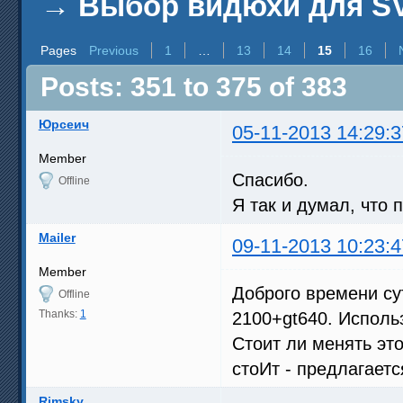
→
Выбор видюхи для SV
Pages
Previous
1
…
13
14
15
16
Posts: 351 to 375 of 383
Юрсеич
05-11-2013 14:29:3
Member
Спасибо.
Offline
Я так и думал, что
Mailer
09-11-2013 10:23:4
Member
Доброго времени су
Offline
Thanks:
1
2100+gt640. Использ
Стоит ли менять эт
стоИт - предлагаетс
Rimsky