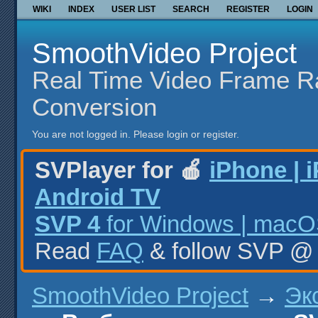
WIKI
INDEX
USER LIST
SEARCH
REGISTER
LOGIN
SmoothVideo Project
Real Time Video Frame R
Conversion
You are not logged in.
Please login or register.
SVPlayer for 🍎
iPhone | 
Android TV
SVP 4
for Windows | macOS
Read
FAQ
& follow SVP 
SmoothVideo Project
→
Эк