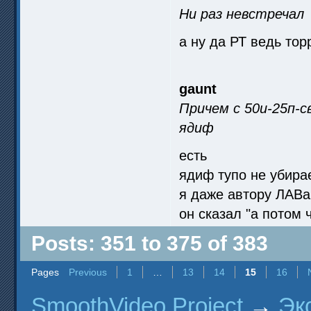
Ни раз невстречал
а ну да РТ ведь то
gaunt
Причем с 50и-25п-
ядиф
есть
ядиф тупо не убира
я даже автору ЛАВа
он сказал "а потом 
Posts: 351 to 375 of 383
Pages
Previous
1
…
13
14
15
16
SmoothVideo Project
→
Эк