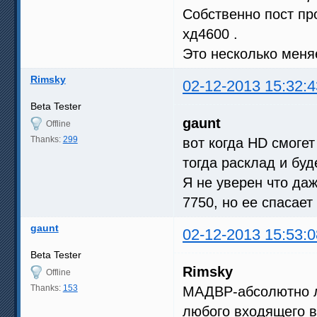
Собственно пост п
хд4600 .
Это несколько меня
Rimsky
02-12-2013 15:32:4
Beta Tester
gaunt
Offline
Thanks:
299
вот когда HD смоге
тогда расклад и буд
Я не уверен что даж
7750, но ее спасае
gaunt
02-12-2013 15:53:0
Beta Tester
Rimsky
Offline
Thanks:
153
МАДВР-абсолютно л
любого входящего в