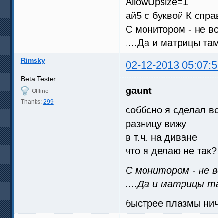
AllowUpsize=1
ай5 с буквой К спра
С монитором - не в
....Да и матрицы та
Rimsky
02-12-2013 05:07:5
Beta Tester
gaunt
Offline
Thanks:
299
соббсно я сделал вс
разницу вижу
в т.ч. на диване
что я делаю не так?
С монитором - не 
....Да и матрицы 
быстрее плазмы нич