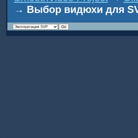
→
Выбор видюхи для SV