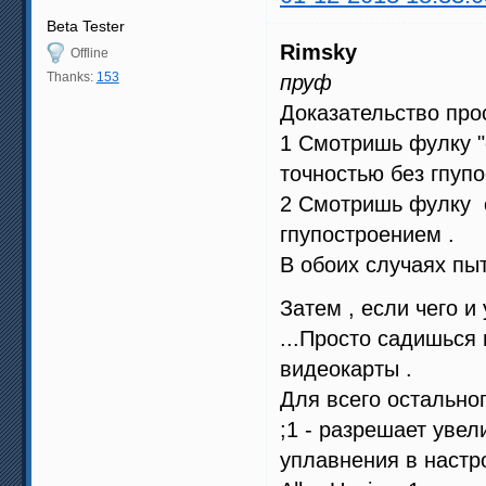
Beta Tester
Rimsky
Offline
Thanks:
153
пруф
Доказательство прос
1 Смотришь фулку "
точностью без гпупо
2 Смотришь фулку с
гпупостроением .
В обоих случаях пы
Затем , если чего и
...Просто садишься
видеокарты .
Для всего остальног
;1 - разрешает уве
уплавнения в настр