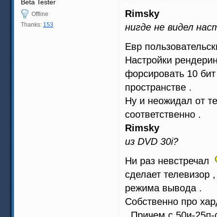
Beta Tester
Rimsky
Offline
Thanks:
153
нигде не видел на
Евр пользовательски
Настройки рендери
форсировать 10 бит 
пространстве .
Ну и неожидал от теб
соответственно .
Rimsky
из DVD 30i?
Ни раз невстречал
сделает телевизор 
режима вывода .
Собственно про хар
. Причем с 50и-25п