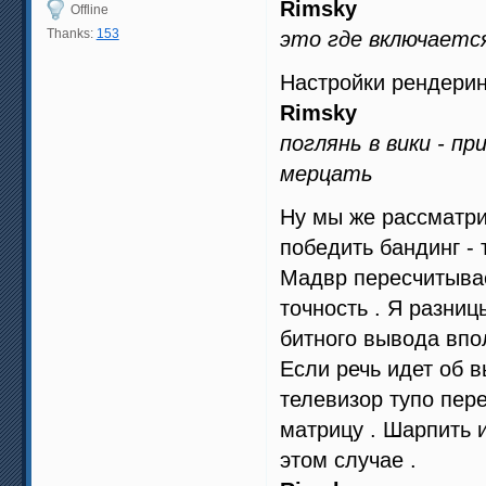
Rimsky
Offline
Thanks:
153
это где включаетс
Настройки рендерин
Rimsky
поглянь в вики - п
мерцать
Ну мы же рассматри
победить бандинг - 
Мадвр пересчитывае
точность . Я разниц
битного вывода впол
Если речь идет об в
телевизор тупо пере
матрицу . Шарпить 
этом случае .