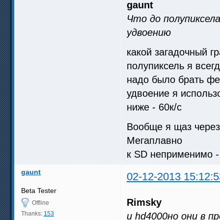
gaunt
Что до полупиксела
удвоению
какой загадочный г
полупиксель я всегд
надо было брать фе
удвоение я использо
ниже - 60к/с
Вообще я щаз через 
Мегаплавно
к SD неприменимо -
gaunt
02-12-2013 15:12:5
Beta Tester
Rimsky
Offline
Thanks:
153
и hd4000но они в п