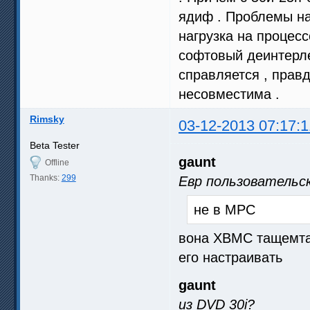
ядиф . Проблемы на
нагрузка на процесс
софтовый деинтерле
справляется , правд
несовместима .
Rimsky
03-12-2013 07:17:1
Beta Tester
gaunt
Offline
Thanks:
299
Евр пользовательск
не в МРС
вона XBMC тащемта,
его настраивать
gaunt
из DVD 30i?