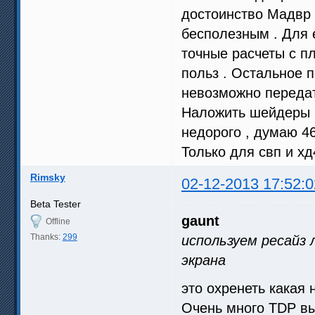
достоинство Мадвр 
бесполезным . Для е
точные расчеты с п
польз . Остальное 
невозможно передат
Наложить шейдеры п
недорого , думаю 46
Только для свп и х
Rimsky
02-12-2013 17:52:0
Beta Tester
gaunt
Offline
Thanks:
299
используем ресайз 
экрана
это охренеть какая 
Очень много TDP в