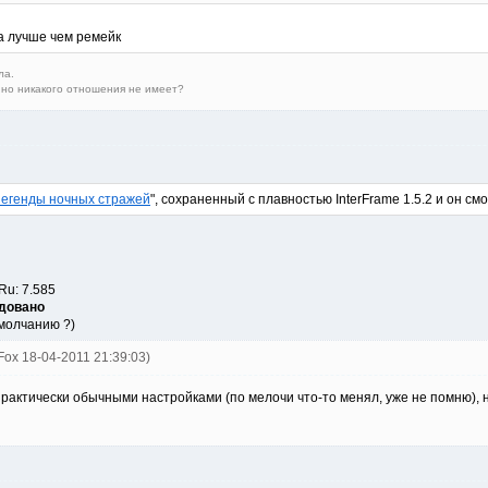
а лучше чем ремейк
ла.
айно никакого отношения не имеет?
егенды ночных стражей
", сохраненный с плавностью InterFrame 1.5.2 и он см
Ru: 7.585
довано
умолчанию ?)
tFox 18-04-2011 21:39:03)
практически обычными настройками (по мелочи что-то менял, уже не помню), 