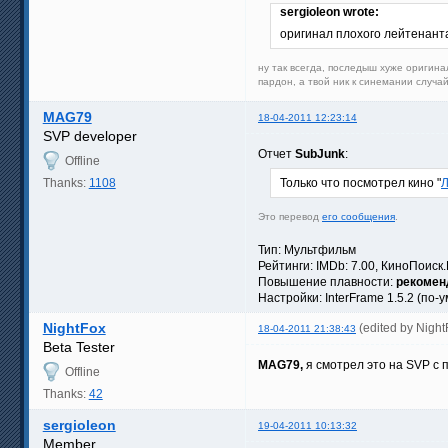
sergioleon wrote:
оригинал плохого лейтенант
ну так всегда, последыш хуже оригина
пардон, а твой ник к синемании случ
MAG79
18-04-2011 12:23:14
SVP developer
Отчет
SubJunk
:
Offline
Thanks:
1108
Только что посмотрел кино "
Л
Это перевод
его сообщения
.
Тип: Мультфильм
Рейтинги: IMDb: 7.00, КиноПоиск.
Повышение плавности:
рекомен
Настройки: InterFrame 1.5.2 (по-
NightFox
(edited by Nigh
18-04-2011 21:38:43
Beta Tester
MAG79,
я смотрел это на SVP с 
Offline
Thanks:
42
sergioleon
19-04-2011 10:13:32
Member