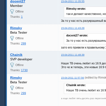
docent27
15-04-2011 11:35:55
Member
Rimsky wrote:
Offline
так и делают качественно, но 
Thanks:
1
За то у нас есть разукрашиный 
Rimsky
15-04-2011 11:43:29
Beta Tester
docent27 wrote:
Offline
За то у нас есть разукрашин
Thanks:
299
зато его привели к правильному 
Chainik
15-04-2011 11:48:39
SVP developer
Наше ТВ очень любит из 16:9 дел
Offline
Это чо ж теперь, эти новые 16:9
Thanks:
1730
Rimsky
(edited by Rims
15-04-2011 11:57:56
Beta Tester
Chainik wrote:
Offline
Наше ТВ очень любит из 16:9
Thanks:
299
а еще любят пять-десять раз перегоня