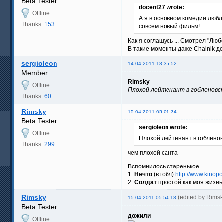
Beta Tester
docent27 wrote:
Offline
А я в основном комедии любл
Thanks:
153
совсем новый фильм!
Как я соглашусь ... Смотрел "Люб
В такие моменты даже Chainik 
sergioleon
14-04-2011 18:35:52
Member
Rimsky
Offline
Плохой лейтенант в гобленовс
Thanks:
60
Rimsky
15-04-2011 05:01:34
Beta Tester
sergioleon wrote:
Offline
Плохой лейтенант в гоблено
Thanks:
299
чем плохой санта
Вспомнилось старенькое
1.
Нечто
(в гобл)
http://www.kinopoi
2.
Солдат
простой как моя жизнь
Rimsky
(edited by Rims
15-04-2011 05:54:18
Beta Tester
дожили
Offline