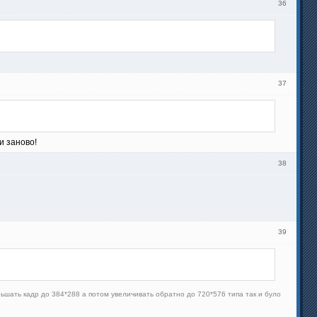
36
37
и заново!
38
39
ньшать кадр до 384*288 а потом увеличивать обратно до 720*576 типа так и було