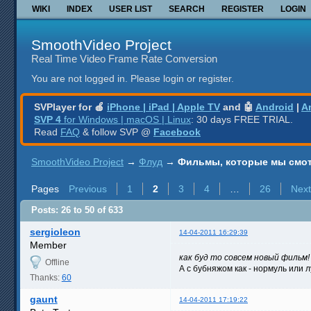
WIKI
INDEX
USER LIST
SEARCH
REGISTER
LOGIN
SmoothVideo Project
Real Time Video Frame Rate Conversion
You are not logged in.
Please login or register.
SVPlayer for 🍎
iPhone | iPad | Apple TV
and 🤖
Android
|
A
SVP 4
for Windows | macOS | Linux
: 30 days FREE TRIAL.
Read
FAQ
& follow SVP @
Facebook
SmoothVideo Project
→
Флуд
→
Фильмы, которые мы смо
Pages
Previous
1
2
3
4
…
26
Next
Posts: 26 to 50 of 633
sergioleon
14-04-2011 16:29:39
Member
как буд то совсем новый фильм!
Offline
А с бубняжом как - нормуль или 
Thanks:
60
gaunt
14-04-2011 17:19:22