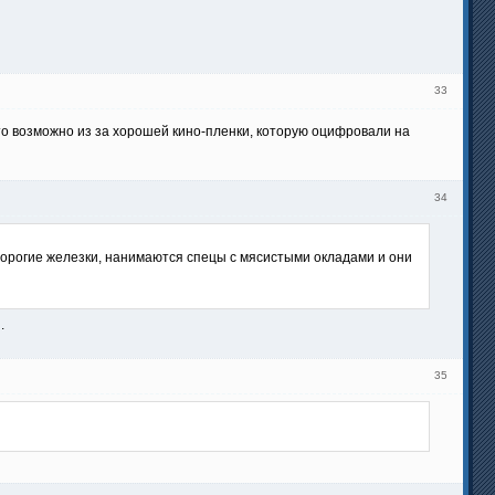
33
т это возможно из за хорошей кино-пленки, которую оцифровали на
34
дорогие железки, нанимаются спецы с мясистыми окладами и они
.
35