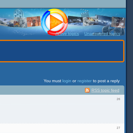
Active topics
Unanswered topics
You must
login
or
register
to post a reply
RSS topic feed
26
27