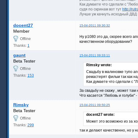
Как думаете что сделали с "Любо
судя по скринам вот тут
http://ru
Лучше уж качнуть исходный ДВД 
docent27
15-04-2011 09:30:32
Member
Ну p1080 это да, скорее всего ап
Offline
качественном оборудовании?
Thanks:
1
gaunt
15-04-2011 09:33:11
Beta Tester
Rimsky wrote:
Offline
Свадьбу в малиновке тупо ап
Thanks:
153
ремастерят фильм так как на
Как думаете что сделали с "Л
За свадьбу не скажу , может там 
Что касается "Любовь и голуби" -
Rimsky
15-04-2011 09:50:25
Beta Tester
docent27 wrote:
Offline
Может это возможно из за х
Thanks:
299
так и делают качественно, но у н