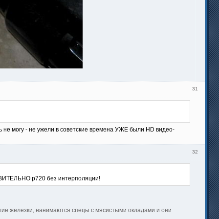
31
ть не могу - не ужели в советские времена УЖЕ были HD видео-
32
СТВИТЕЛЬНО p720 без интерполяции!
огие железки, нанимаются спецы с мясистыми окладами и они