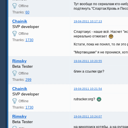
Тут вообще по сериалам кто-ниб
Offline
подтянуть "Спартак:Кровь и Пес
Thanks:
60
Chainik
19-04-2011 10:17:13
SVP developer
Спартакус - наше всё. Насчет "и
Offline
нереально отжигает
Thanks:
1730
Кстати, пока не понял, то ли эт
"Мертвецами" я не проникся, хот
Rimsky
19-04-2011 10:20:55
Beta Tester
блин а ссылки где?
Offline
Thanks:
299
Chainik
19-04-2011 10:21:54
SVP developer
rutracker.org?
Offline
Thanks:
1730
Rimsky
19-04-2011 10:24:07
Beta Tester
на кинопоиск хотябы, а на рутр