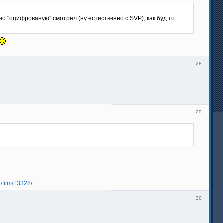
 "оцифрованую" смотрел (ну естественно с SVP), как буд то
28
29
1/film/13328/
30