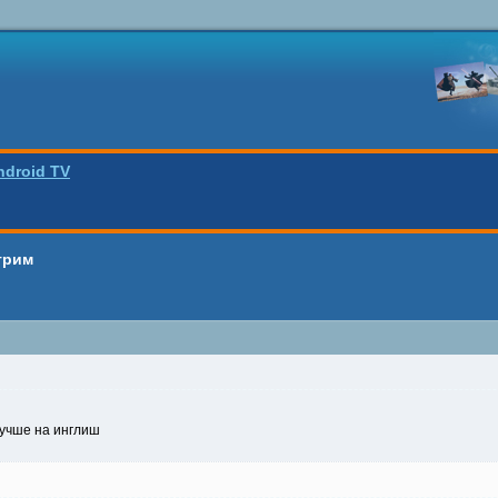
ndroid TV
трим
лучше на инглиш