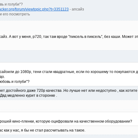
вь и голуби"?
tracker.org/forum/viewtopic.php?t=3351123
- апсайз
и его посмотреть
сайз. А вот у меня, p720, так там вроде "пиксель в пиксель", без каши. Може
сайзили до 1080р, тени стали квадратные, если по хорошему то покупаются 
до.
юбовь и голуби"?
нет достойного даже 720р качества .Но лучше нет или недоступно , как хотите 
 Двд медленно курит в сторонке .
орошей кино-пленки, которую оцифровали на качественном оборудовании?
ас как у нас, я бы не стал рассчитывать на такое.