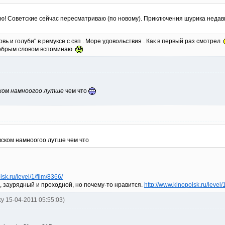
ю! Советские сейчас пересматриваю (по новому). Приключения шурика недавно
овь и голуби" в ремуксе с свп . Море удовольствия . Как в первый раз смотрел
добрым словом вспоминаю
ком намноогоо лутше
чем что
вском намноогоо лутше чем что
sk.ru/level/1/film/8366/
, заурядный и проходной, но почему-то нравится.
http://www.kinopoisk.ru/level/
ky 15-04-2011 05:55:03)