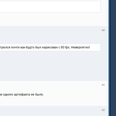
40
отрелся почти как-будто был нарисован с 60 fps. Невероятно!
41
ни одного артефакта не было.
42