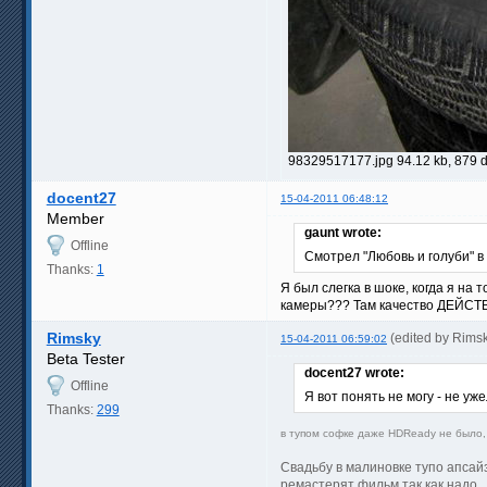
98329517177.jpg 94.12 kb, 879 
docent27
15-04-2011 06:48:12
Member
gaunt wrote:
Offline
Смотрел "Любовь и голуби" в 
Thanks:
1
Я был слегка в шоке, когда я на
камеры??? Там качество ДЕЙСТ
Rimsky
(edited by Rims
15-04-2011 06:59:02
Beta Tester
docent27 wrote:
Offline
Я вот понять не могу - не 
Thanks:
299
в тупом софке даже HDReady не было, 
Свадьбу в малиновке тупо апсай
ремастерят фильм так как надо.