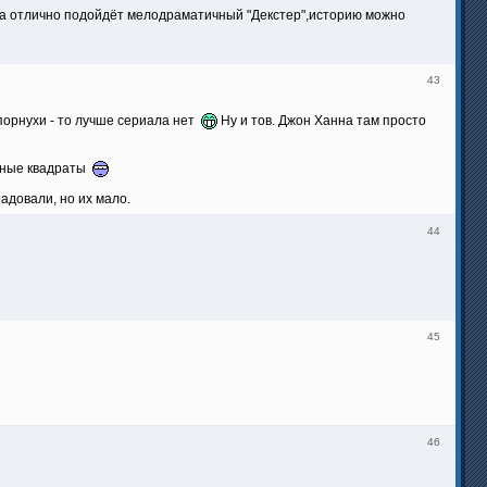
тра отлично подойдёт мелодраматичный "Декстер",историю можно
43
 порнухи - то лучше сериала нет
Ну и тов. Джон Ханна там просто
рашные квадраты
адовали, но их мало.
44
45
46