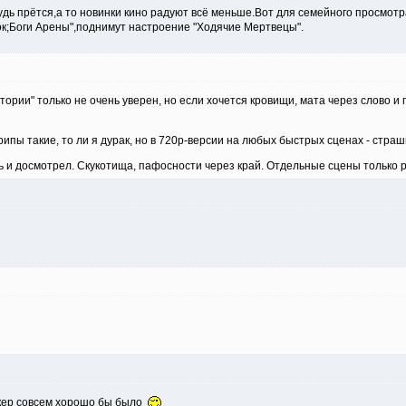
удь прётся,а то новинки кино радуют всё меньше.Вот для семейного просмо
ок;Боги Арены",поднимут настроение "Ходячие Мертвецы".
стории" только не очень уверен, но если хочется кровищи, мата через слово и
о рипы такие, то ли я дурак, но в 720p-версии на любых быстрых сценах - ст
ь и досмотрел. Скукотища, пафосности через край. Отдельные сцены только р
акер совсем хорошо бы было