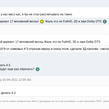
у нас как у нас, я бы не стал рассчитывать на такое.
вариант 17 мгновений весны!
Жаль что не FullHD, 3D и звук Dolby DTS
ый вариант 17 мгновений весны Жаль что не FullHD, 3D и звук Dolby DTS
16*9 от совковых 4*3 отрезав сверху и снизу поля, сделали 3Д папочки - смотр
ать 4:3.
 будут еще раз обрезать?
ky 15-04-2011 12:05:40)
 делать 4:3.
ть поток через аппаратные мпег2 декодеры по пути до ресивера, а для экономии ПСП - уме