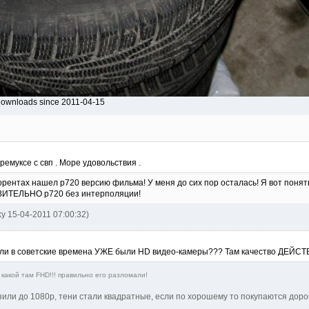
downloads since 2011-04-15
ремуксе с свп . Море удовольствия .
 торентах нашел p720 версию фильма! У меня до сих пор осталась! Я вот поня
ВИТЕЛЬНО p720 без интерполяции!
ky 15-04-2011 07:00:32)
ужели в советские времена УЖЕ были HD видео-камеры??? Там качество ДЕЙ
какой там FHD!!! правильно его разломали!
зили до 1080р, тени стали квадратные, если по хорошему то покупаются дор