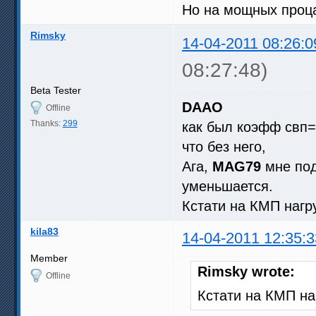
Но на мощных проца
Rimsky
14-04-2011 08:26:0
08:27:48)
Beta Tester
DAAO
Offline
Thanks:
299
как был коэфф свп=0
что без него,
Ага,
MAG79
мне под
уменьшается.
Кстати на КМП нагр
kila83
14-04-2011 12:35:3
Member
Rimsky wrote:
Offline
Кстати на КМП на