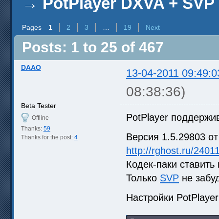
→
PotPlayer DXVA + SVP
Pages
1
2
3
…
19
Next
Posts: 1 to 25 of 467
DAAO
13-04-2011 09:49:0
08:38:36)
Beta Tester
PotPlayer поддержи
Offline
Thanks:
59
Версия 1.5.29803 от
Thanks for the post:
4
http://rghost.ru/2401
Кодек-паки ставить 
Только
SVP
не забуд
Настройки PotPlayer