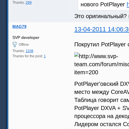
Thanks:
299
нового PotPlayer
Это оригинальный? 
MAG79
13-04-2011 14:06:3
SVP developer
Покрутил PotPlayer
Offline
Thanks:
1108
Thanks for the post:
1
PotPlayer'овский D
место между CoreAV
Таблица говорит сам
PotPlayer DXVA + S
процессора на дек
Лидером остался Co