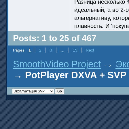
Разница несколько %
идеальный, а во 2-
альтернативу, кото
плавность. И 'покуп
Posts: 1 to 25 of 467
Pages
1
2
3
…
19
Next
SmoothVideo Project
→
Эк
→
PotPlayer DXVA + SVP