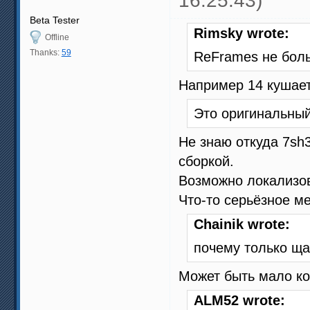
16:25:43)
Beta Tester
Rimsky wrote:
Offline
Thanks:
59
ReFrames не бол
Например 14 кушает
Это оригинальный
Не знаю откуда 7sh
сборкой.
Возможно локализов
Что-то серьёзное ме
Chainik wrote:
почему только ща
Может быть мало ко
ALM52 wrote: