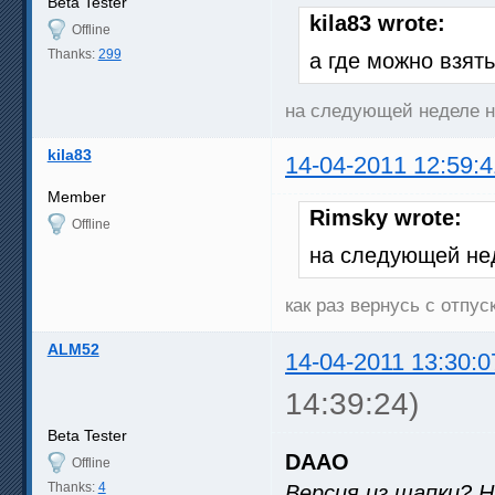
Beta Tester
kila83 wrote:
Offline
Thanks:
299
а где можно взят
на следующей неделе н
kila83
14-04-2011 12:59:4
Member
Rimsky wrote:
Offline
на следующей нед
как раз вернусь с отпу
ALM52
14-04-2011 13:30:0
14:39:24)
Beta Tester
DAAO
Offline
Thanks:
4
Версия из шапки? 