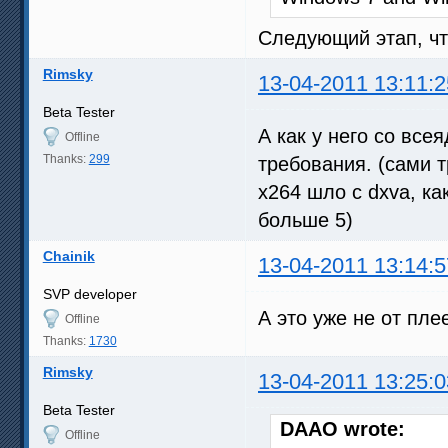
Следующий этап, что
Rimsky
13-04-2011 13:11:2
Beta Tester
А как у него со вс
Offline
Thanks:
299
требования. (сами 
x264 шло с dxva, к
больше 5)
Chainik
13-04-2011 13:14:5
SVP developer
А это уже не от пле
Offline
Thanks:
1730
Rimsky
13-04-2011 13:25:0
Beta Tester
DAAO wrote:
Offline