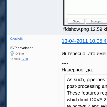
ffdshow.png 12.59 
Chainik
13-04-2011 10:05:4
SVP developer
Интересно, это име
Offline
Thanks:
1730
----
Наверное, да.
As such, pipelines
post-processing an
These features req
which limit DXVA 2
Windows 7 and Wi