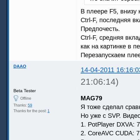
В плеере F5, внизу 
Ctrl-F, последняя в
Предпочесть.
Ctrl-F, средняя вк
как на картинке в 
Перезапускаем плее
DAAO
14-04-2011 16:16:0
21:06:14)
Beta Tester
MAG79
Offline
Thanks:
59
Я тоже сделал срав
Thanks for the post:
1
Но уже с SVP. Виде
1. PotPlayer DXVA: 
2. CoreAVC CUDA: 7