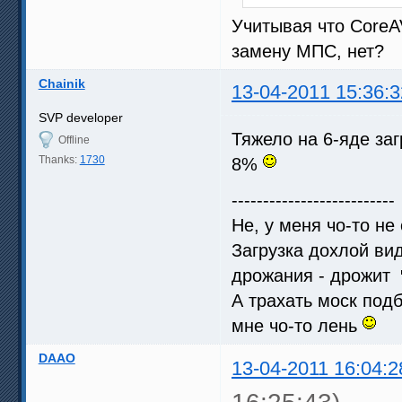
Учитывая что CoreA
замену МПС, нет?
Chainik
13-04-2011 15:36:3
SVP developer
Тяжело на 6-яде заг
Offline
Thanks:
1730
8%
--------------------------
Не, у меня чо-то не
Загрузка дохлой вид
дрожания - дрожит
А трахать моск под
мне чо-то лень
DAAO
13-04-2011 16:04:2