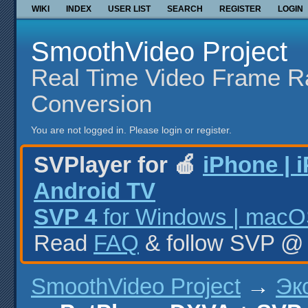
WIKI
INDEX
USER LIST
SEARCH
REGISTER
LOGIN
SmoothVideo Project
Real Time Video Frame R
Conversion
You are not logged in.
Please login or register.
SVPlayer for 🍎
iPhone | 
Android TV
SVP 4
for Windows | macOS
Read
FAQ
& follow SVP 
SmoothVideo Project
→
Эк