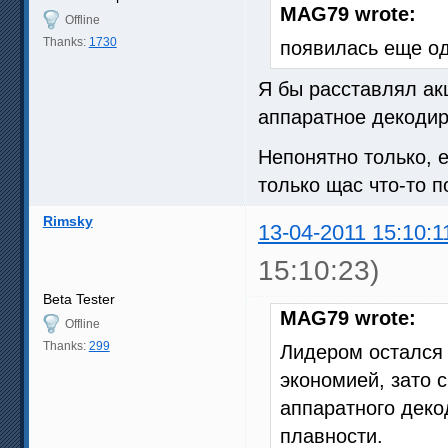
MAG79 wrote:
Offline
Thanks:
1730
появилась еще од
Я бы расставлял ак
аппаратное декодир
Непонятно только, 
только щас что-то 
Rimsky
13-04-2011 15:10:1
15:10:23)
Beta Tester
MAG79 wrote:
Offline
Thanks:
299
Лидером остался 
экономией, зато 
аппаратного дек
плавности.